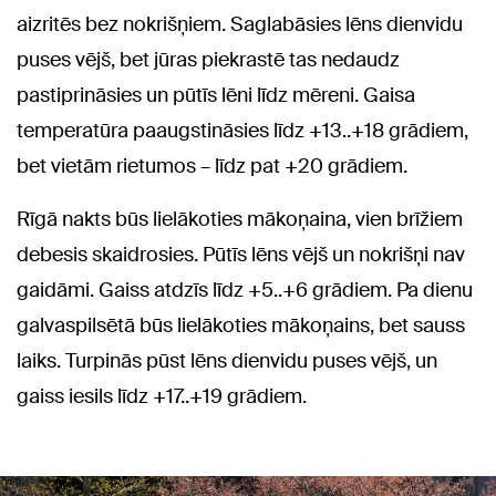
aizritēs bez nokrišņiem. Saglabāsies lēns dienvidu
puses vējš, bet jūras piekrastē tas nedaudz
pastiprināsies un pūtīs lēni līdz mēreni. Gaisa
temperatūra paaugstināsies līdz +13..+18 grādiem,
bet vietām rietumos – līdz pat +20 grādiem.
Rīgā nakts būs lielākoties mākoņaina, vien brīžiem
debesis skaidrosies. Pūtīs lēns vējš un nokrišņi nav
gaidāmi. Gaiss atdzīs līdz +5..+6 grādiem. Pa dienu
galvaspilsētā būs lielākoties mākoņains, bet sauss
laiks. Turpinās pūst lēns dienvidu puses vējš, un
gaiss iesils līdz +17..+19 grādiem.