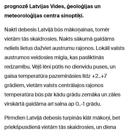
prognozē Latvijas Vides, ģeoloģijas un
meteoroloģijas centra sinoptiķi.
Naktī debesis Latvijā būs mākoņainas, tomēr
vietām tās skaidrosies. Nakts sākumā gaidāms
neliels lietus dažviet austrumu rajonos. Lokāli valsts
austrumos veidosies migla, kas pasliktinās
redzamību. Vējš lēni pūtīs no dienvidu puses, un
gaisa temperatūra pazemināsies līdz +2..+7
grādiem, vietām valsts centrālajos rajonos
temperatūra būs pār kādu grādu zemāka un zāles
virskārtā gaidāma arī salna ap 0..-1 grādu.
Pirmdien Latvijā debesis turpinās klāt mākoņi, bet
priekšpusdienā vietām tās skaidrosies, un diena