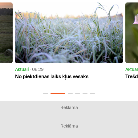
Aktuāli
15:17
Aktuāl
Trešdien gaiss kļūs nedaudz karstāks
Otrdi
Reklāma
Reklāma