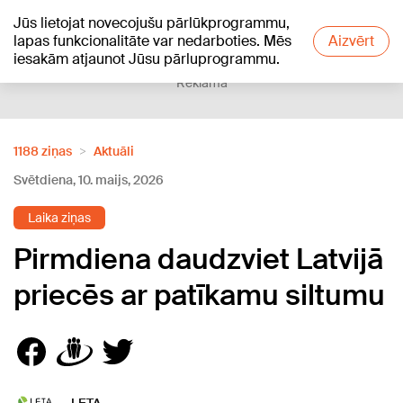
Jūs lietojat novecojušu pārlūkprogrammu,
+21
°C
lapas funkcionalitāte var nedarboties. Mēs
Aizvērt
iesakām atjaunot Jūsu pārluprogrammu.
Reklāma
1188 ziņas
Aktuāli
Svētdiena, 10. maijs, 2026
Laika ziņas
Pirmdiena daudzviet Latvijā
priecēs ar patīkamu siltumu