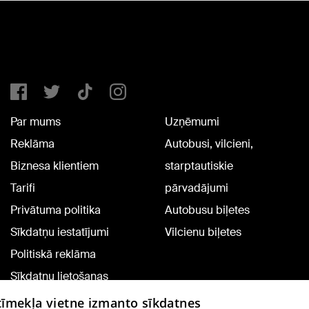
Par mums
Uzņēmumi
Reklāma
Autobusi, vilcieni,
Biznesa klientiem
starptautiskie
Tarifi
pārvadājumi
Privātuma politika
Autobusu biļetes
Sīkdatņu iestatījumi
Vilcienu biļetes
Politiskā reklāma
Sīkdatņu lietošanas
noteikumi
 tīmekļa vietne izmanto sīkdatnes