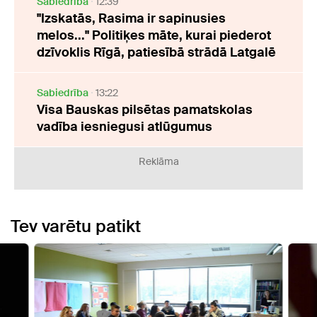
Sabiedrība
12:39
"Izskatās, Rasima ir sapinusies
melos..." Politiķes māte, kurai piederot
dzīvoklis Rīgā, patiesībā strādā Latgalē
Sabiedrība
13:22
Visa Bauskas pilsētas pamatskolas
vadība iesniegusi atlūgumus
Reklāma
Tev varētu patikt