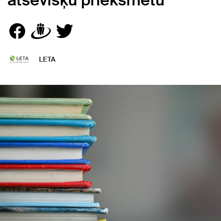
atsevišķu priekšmetu
LETA