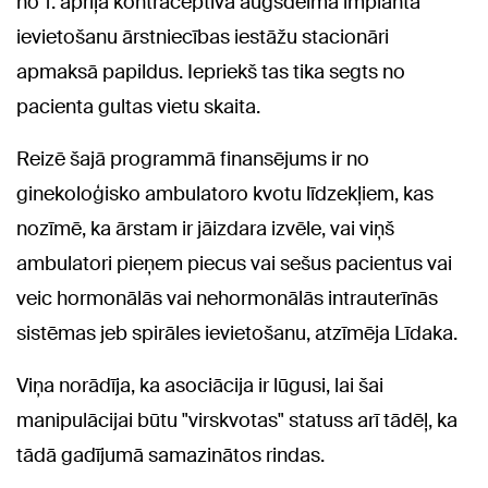
no 1. aprīļa kontraceptīvā augšdelma implanta
ievietošanu ārstniecības iestāžu stacionāri
apmaksā papildus. Iepriekš tas tika segts no
pacienta gultas vietu skaita.
Reizē šajā programmā finansējums ir no
ginekoloģisko ambulatoro kvotu līdzekļiem, kas
nozīmē, ka ārstam ir jāizdara izvēle, vai viņš
ambulatori pieņem piecus vai sešus pacientus vai
veic hormonālās vai nehormonālās intrauterīnās
sistēmas jeb spirāles ievietošanu, atzīmēja Līdaka.
Viņa norādīja, ka asociācija ir lūgusi, lai šai
manipulācijai būtu "virskvotas" statuss arī tādēļ, ka
tādā gadījumā samazinātos rindas.