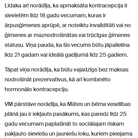
Līdaka arī norādīja, ka apmaksāta kontracepcija ir
sievietēm līdz 18 gadu vecumam, kuras ir
ārpusģimenes aprūpē, ar noteiktu invaliditāti vai no
ģimenes ar maznodrošinātas vai trūcīgas ģimenes
statusu. Viņa pauda, ka šis vecums būtu jāpalielina
līdz 21 gadam vai ideālā gadījumā līdz 25 gadiem.
Tāpat viņa norādīja, ka būtu vajadzīgs bez maksas
nodrošināt prezervatīvus, kā arī kombinēto
hormonālo kontracepciju.
VM pārstāve norādīja, ka Mātes un bērna veselības
plānā jau ir iekļauts pasākums, kas paredz līdz 25
gadu vecumam paplašināt to sociālajam riskam
pakļauto sieviešu un jauniešu loku, kuriem pieejama