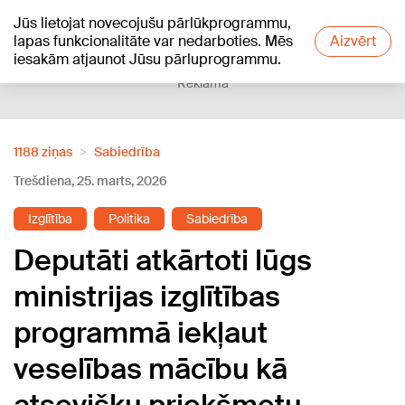
Jūs lietojat novecojušu pārlūkprogrammu,
+21
°C
lapas funkcionalitāte var nedarboties. Mēs
Aizvērt
iesakām atjaunot Jūsu pārluprogrammu.
Reklāma
1188 ziņas
Sabiedrība
Trešdiena, 25. marts, 2026
Izglītība
Politika
Sabiedrība
Deputāti atkārtoti lūgs
ministrijas izglītības
programmā iekļaut
veselības mācību kā