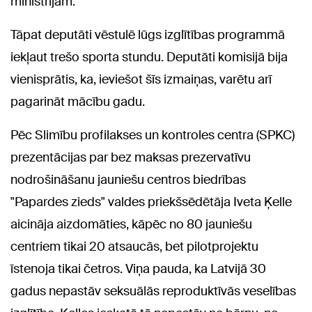
ministrijām.
Tāpat deputāti vēstulē lūgs izglītības programmā
iekļaut trešo sporta stundu. Deputāti komisijā bija
vienisprātis, ka, ieviešot šīs izmaiņas, varētu arī
pagarināt mācību gadu.
Pēc Slimību profilakses un kontroles centra (SPKC)
prezentācijas par bez maksas prezervatīvu
nodrošināšanu jauniešu centros biedrības
"Papardes zieds" valdes priekšsēdētāja Iveta Ķelle
aicināja aizdomāties, kāpēc no 80 jauniešu
centriem tikai 20 atsaucās, bet pilotprojektu
īstenoja tikai četros. Viņa pauda, ka Latvijā 30
gadus nepastāv seksuālās reproduktīvās veselības