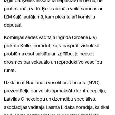
izglītība. Ķelles ieskatā tā nepastāv ne bērnu, ne
profesionāļu vidū. Ķelle aicināja veikt sarunas ar
IZM šajā jautājumā, kam piekrita arī komisiju
deputāti.
Komisijas sēdes vadītāja Ingrīda Circene (JV)
piekrita Ķellei, norādot, ka, viņasprāt, vislielākā
problēma esot saistīta ar izglītību, jo neesot
drosmes par seksuālo un reproduktīvo veselību
runāt.
Uzklausot Nacionālā veselības dienesta (NVD)
prezentāciju par valsts apmaksāto kontracepciju,
Latvijas Ginekologu un dzemdību speciālistu
asociācijas vadītāja Lāsma Līdaka norādīja, ka tikai