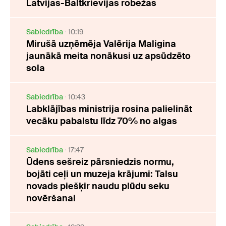
Latvijas-Baltkrievijas robežas
Sabiedrība
10:19
Mirušā uzņēmēja Valērija Maligina
jaunākā meita nonākusi uz apsūdzēto
sola
Sabiedrība
10:43
Labklājības ministrija rosina palielināt
vecāku pabalstu līdz 70% no algas
Sabiedrība
17:47
Ūdens sešreiz pārsniedzis normu,
bojāti ceļi un muzeja krājumi: Talsu
novads piešķir naudu plūdu seku
novēršanai