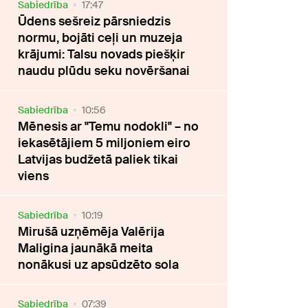
Sabiedrība
17:47
Ūdens sešreiz pārsniedzis
normu, bojāti ceļi un muzeja
krājumi: Talsu novads piešķir
naudu plūdu seku novēršanai
Sabiedrība
10:56
Mēnesis ar "Temu nodokli" – no
iekasētājiem 5 miljoniem eiro
Latvijas budžetā paliek tikai
viens
Sabiedrība
10:19
Mirušā uzņēmēja Valērija
Maligina jaunākā meita
nonākusi uz apsūdzēto sola
Sabiedrība
07:39