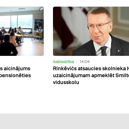
Sabiedrība
06:10
es skolnieka Hugo
Deputāti atkārtoti lūgs ministrij
meklēt Smiltenes
izglītības programmā iekļaut
veselības mācību kā atsevišķu
priekšmetu