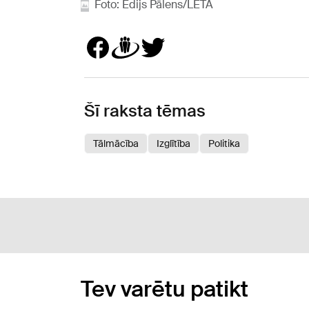
Foto: Edijs Pālens/LETA
Šī raksta tēmas
Tālmācība
Izglītība
Politika
Tev varētu patikt