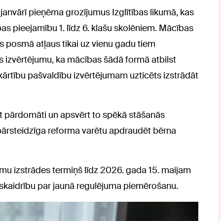
janvārī pieņēma grozījumus Izglītības likumā, kas
as pieejamību 1. līdz 6. klašu skolēniem. Mācības
s posmā atļaus tikai uz vienu gadu tiem
s izvērtējumu, ka mācības šādā formā atbilst
kārtību pašvaldību izvērtējumam uzticēts izstrādāt
est pārdomāti un apsvērt to spēkā stāšanās
ā pārsteidzīga reforma varētu apdraudēt bērna
umu izstrādes termiņš līdz 2026. gada 15. maijam
u skaidrību par jaunā regulējuma piemērošanu.