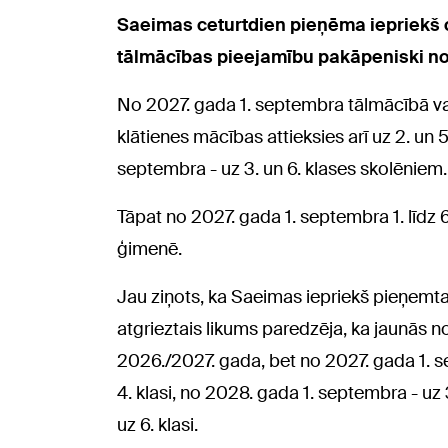
Saeimas ceturtdien pieņēma iepriekš ot
tālmācības pieejamību pakāpeniski no
No 2027. gada 1. septembra tālmācībā vai
klātienes mācības attieksies arī uz 2. un 
septembra - uz 3. un 6. klases skolēniem.
Tāpat no 2027. gada 1. septembra 1. līdz 
ģimenē.
Jau ziņots, ka Saeimas iepriekš pieņemtai
atgrieztais likums paredzēja, ka jaunās no
2026./2027. gada, bet no 2027. gada 1. s
4. klasi, no 2028. gada 1. septembra - uz 
uz 6. klasi.