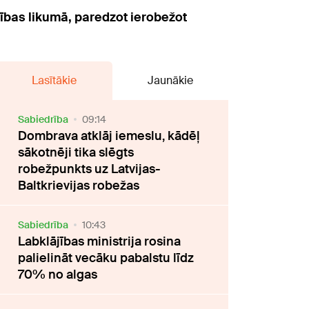
tības likumā, paredzot ierobežot
Lasītākie
Jaunākie
Sabiedrība
09:14
Dombrava atklāj iemeslu, kādēļ
sākotnēji tika slēgts
robežpunkts uz Latvijas-
Baltkrievijas robežas
Sabiedrība
10:43
Labklājības ministrija rosina
palielināt vecāku pabalstu līdz
70% no algas