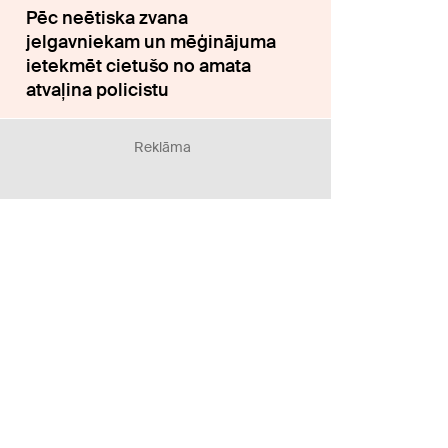
Pēc neētiska zvana
jelgavniekam un mēģinājuma
ietekmēt cietušo no amata
atvaļina policistu
Reklāma