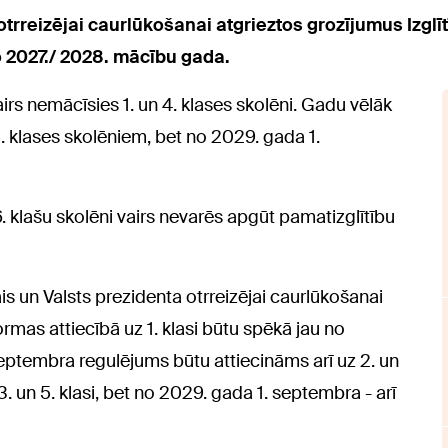
rreizējai caurlūkošanai atgrieztos grozījumus Izglī
 2027./ 2028. mācību gada.
rs nemācīsies 1. un 4. klases skolēni. Gadu vēlāk
5. klases skolēniem, bet no 2029. gada 1.
6. klašu skolēni vairs nevarēs apgūt pamatizglītību
s un Valsts prezidenta otrreizējai caurlūkošanai
rmas attiecībā uz 1. klasi būtu spēkā jau no
eptembra regulējums būtu attiecināms arī uz 2. un
3. un 5. klasi, bet no 2029. gada 1. septembra - arī