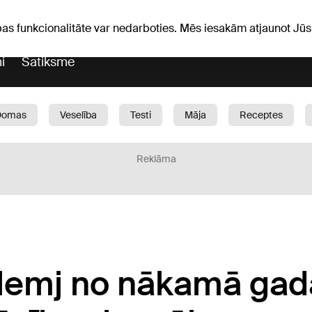
Laika ziņas
Horoskopi
avs
pas funkcionalitāte var nedarboties. Mēs iesakām atjaunot J
i
Satiksme
Domas
Veselība
Testi
Māja
Receptes
Bērni
Auto
1188 play
Sports
Bizness
Reklāma
lemj no nākamā gad