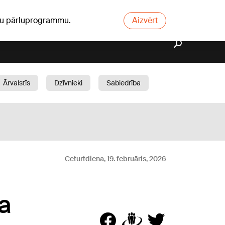
ūsu pārluprogrammu.
Aizvērt
Ārvalstīs
Dzīvnieki
Sabiedrība
Dārzs
Ceturtdiena, 19. februāris, 2026
a