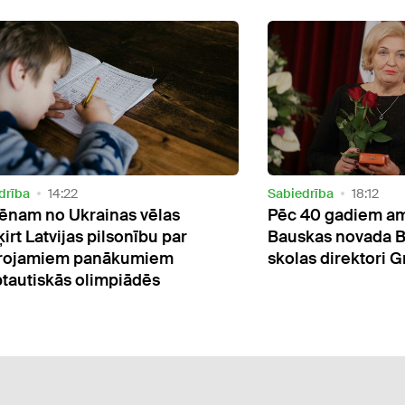
drība
18:12
Sabiedrība
15:59
40 gadiem amatā atlaiž
Latvijas augstsko
kas novada Bērnu sporta
jānosaka mākslīgā
as direktori Grantiņu
lietošanas kārtība