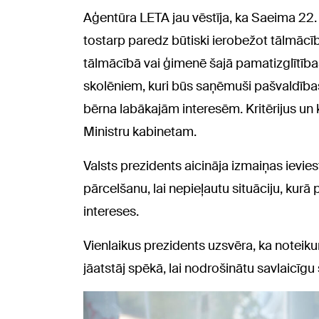
Aģentūra LETA jau vēstīja, ka Saeima 22. 
tostarp paredz būtiski ierobežot tālmācīb
tālmācībā vai ģimenē šajā pamatizglītība
skolēniem, kuri būs saņēmuši pašvaldība
bērna labākajām interesēm. Kritērijus un 
Ministru kabinetam.
Valsts prezidents aicināja izmaiņas ievi
pārcelšanu, lai nepieļautu situāciju, kur
intereses.
Vienlaikus prezidents uzsvēra, ka noteik
jāatstāj spēkā, lai nodrošinātu savlaicīg