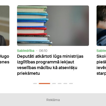
Sabiedrība
14:22
Sabie
as
Skolēnam no Ukrainas vēlas
Pēc 
piešķirt Latvijas pilsonību par
Baus
ievērojamiem panākumiem
skol
starptautiskās olimpiādēs
Reklāma