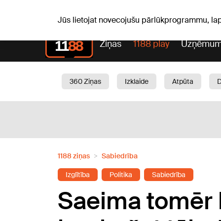
S, 08.08.2026.
+18
°C
Mudīte, Vladislava, Vladisl
Jūs lietojat novecojušu pārlūkprogrammu, la
Ziņas
1188 play
Uzņēmum
360 Ziņas
Izklaide
Atpūta
Aktuāli
Satiksme
Skaistumam
1188 ziņas
Sabiedrība
Izglītība
Politika
Sabiedrība
Saeima tomēr 