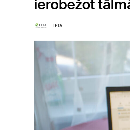
ierobežot tālm
LETA