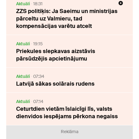
Aktuāli
18:31
ZZS politiķis: Ja Saeimu un ministrijas
pārceltu uz Valmieru, tad
kompensācijas varētu atcelt
Aktuāli
19:15
Priekules slepkavas aizstāvis
pārsūdzējis apcietinājumu
Aktuāli
07:34
Latvijā sākas solārais rudens
Aktuāli
07:14
Ceturtdien vietām īslaicīgi līs, valsts
dienvidos iespējams pērkona negaiss
Reklāma