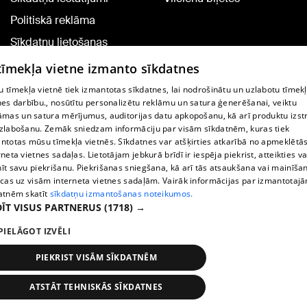
Politiskā reklāma
Sīkdatņu lietošanas
noteikumi
 tīmekļa vietne izmanto sīkdatnes
Komentāru pievienošana
 tīmekļa vietnē tiek izmantotas sīkdatnes, lai nodrošinātu un uzlabotu tīmek
nes darbību., nosūtītu personalizētu reklāmu un satura ģenerēšanai, veiktu
āmas un satura mērījumus, auditorijas datu apkopošanu, kā arī produktu izst
TV programma
zlabošanu. Zemāk sniedzam informāciju par visām sīkdatnēm, kuras tiek
Līguma noteikumi
ntotas mūsu tīmekļa vietnēs. Sīkdatnes var atšķirties atkarībā no apmeklētā
rneta vietnes sadaļas. Lietotājam jebkurā brīdī ir iespēja piekrist, atteikties va
360 Ziņu kontakti
īt savu piekrišanu. Piekrišanas sniegšana, kā arī tās atsaukšana vai mainīša
ecas uz visām interneta vietnes sadaļām. Vairāk informācijas par izmantotaj
Helio Media
atnēm skatīt
sīkdatņu izmantošanas noteikumos.
ĪT VISUS PARTNERUS
(1718) →
Portāla palīdzības dienests: e-pasts -
info@1188.lv
PIELĀGOT IZVĒLI
Copyright © 2004-2026 SIA HELIO MEDIA.
All rights reserved.
PIEKRIST VISĀM SĪKDATNĒM
ATSTĀT TEHNISKĀS SĪKDATNES
Ziņas
Meklēt
1188 play
Satiksme
Vairāk