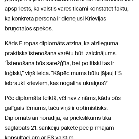
apspriests, kā valstis varēs ticami konstatēt faktu,
ka konkrētā persona ir dienējusi Krievijas
bruņotajos spēkos.
Kāds Eiropas diplomāts atzina, ka aizlieguma
praktiska īstenošana varētu būt izaicinājums.
"Īstenošana būs sarežģīta, bet politiski tas ir
loģiski," viņš teica. "Kāpēc mums būtu jāļauj ES
iebraukt krieviem, kas nogalina ukraiņus?"
Pēc diplomāta teiktā, vēl nav zināms, kāds būs
galīgais lēmums, taču viņš ir optimistisks.
Diplomāts arī norādīja, ka priekšlikums tika
saglabāts 21. sankciju paketē pēc pirmajām
konsultācijām ar ES valstīm.