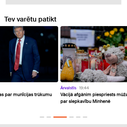
Tev varētu patikt
Ārvalstīs
19:44
Ārvals
umu
Vācijā afgānim piespriests mūža ieslodzījums
Brovd
par slepkavību Minhenē
visas