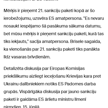
Mērķis ir pieņemt 21. sankciju paketi kopā ar šo
ierobežojumu, uzsvēra ES amatpersona. "Es nevaru
nosaukt iespējamo šā pasākuma sākuma datumu,
bet mūsu mērķis ir pieņemt sankciju paketi, kurā tas
tiks iekļauts," sacīja amatpersona. Brisele sagaida,
ka vienošanās par 21. sankciju paketi tiks panākta
līdz vasaras brīvdienām.
Detalizēta diskusija par Eiropas Komisijas
priekšlikumu aizliegt ieceļošanu Krievijas kara pret
Ukrainu dalībniekiem notiks ES Padomes darba
grupās. Vispārīgāka diskusija par jauno sankciju
paketi ir gaidāma ES ārlietu ministru līmenī
pirmdien, 15. jūnijā.