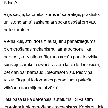
Briselē.
Viņš sacīja, ka priekšlikums ir "saprātīgs, praktisks
un īstenojams" saskaņā ar spēkā esošajiem vīzu
noteikumiem.
Vienlaikus, atbildot uz jautājumu par aizlieguma
piemērošanas mehānismu, amatpersona lika
noprast, ka, visticamāk, runa nebūs par atsevišķa
sankciju saraksta izveidi visiem kara dalībniekiem,
bet gan par pārbaudi, pieprasot vīzu. Pēc viņa
teiktā, "ir grūti iedomāties pierādījumu pakešu
vākšanu par miljonu cilvēku".
Tajā pašā laikā galvenais jautājums ES valstīm
joprojām ir piemērošanas mehānisms. Konkrēti tiek