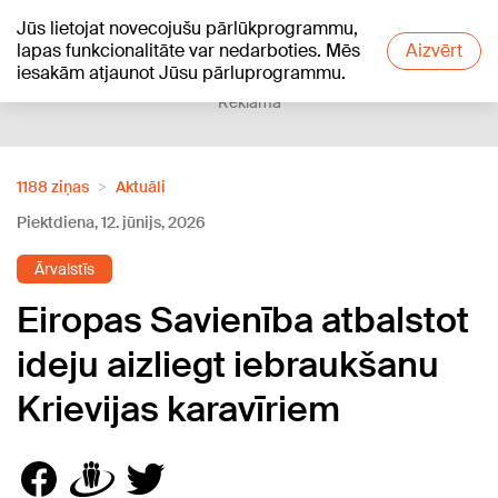
Jūs lietojat novecojušu pārlūkprogrammu,
+20
°C
lapas funkcionalitāte var nedarboties. Mēs
Aizvērt
iesakām atjaunot Jūsu pārluprogrammu.
Reklāma
1188 ziņas
Aktuāli
Piektdiena, 12. jūnijs, 2026
Ārvalstīs
Eiropas Savienība atbalstot
ideju aizliegt iebraukšanu
Krievijas karavīriem