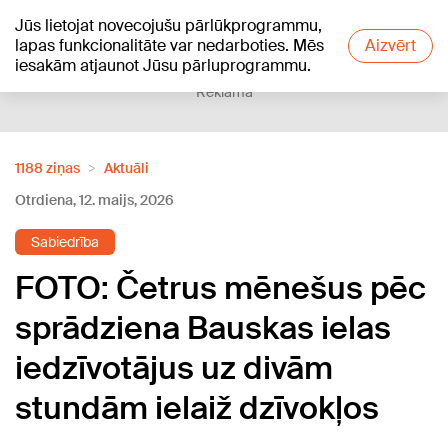
Jūs lietojat novecojušu pārlūkprogrammu,
+18
°C
lapas funkcionalitāte var nedarboties. Mēs
Aizvērt
iesakām atjaunot Jūsu pārluprogrammu.
Reklāma
1188 ziņas
Aktuāli
Otrdiena, 12. maijs, 2026
Sabiedrība
FOTO: Četrus mēnešus pēc
sprādziena Bauskas ielas
iedzīvotājus uz divām
stundām ielaiž dzīvokļos