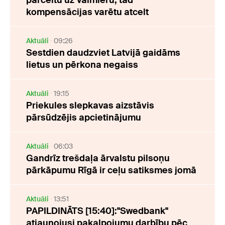
pārceltu uz Valmieru, tad
kompensācijas varētu atcelt
Aktuāli
09:26
Sestdien daudzviet Latvijā gaidāms
lietus un pērkona negaiss
Aktuāli
19:15
Priekules slepkavas aizstāvis
pārsūdzējis apcietinājumu
Aktuāli
06:03
Gandrīz trešdaļa ārvalstu pilsoņu
pārkāpumu Rīgā ir ceļu satiksmes jomā
Aktuāli
13:51
PAPILDINĀTS [15:40]:"Swedbank"
atjaunojusi pakalpojumu darbību pēc