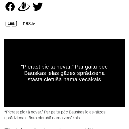
1188.lv
“Pierast pie tā nevar.” Par gaitu pēc Bauskas ielas gāzes
sprādziena stāsta cietušā nama vecākais