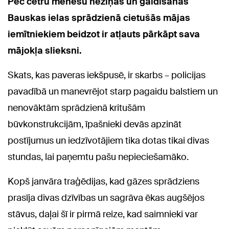
Pēc četru mēnešu neziņas un gaidīšanas
Bauskas ielas sprādzienā cietušās mājas
iemītniekiem beidzot ir atļauts pārkāpt sava
mājokļa slieksni.
Skats, kas paveras iekšpusē, ir skarbs – policijas
pavadībā un manevrējot starp pagaidu balstiem un
nenovāktām sprādzienā kritušām
būvkonstrukcijām, īpašnieki devās apzināt
postījumus un iedzīvotājiem tika dotas tikai divas
stundas, lai paņemtu pašu nepieciešamāko.
Kopš janvāra traģēdijas, kad gāzes sprādziens
prasīja divas dzīvības un sagrāva ēkas augšējos
stāvus, daļai šī ir pirmā reize, kad saimnieki var