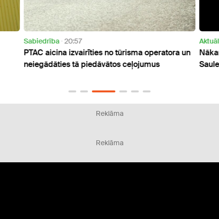
Sabiedrība
20:57
Aktuāl
PTAC aicina izvairīties no tūrisma operatora un
Nākam
neiegādāties tā piedāvātos ceļojumus
Saul
Reklāma
Reklāma