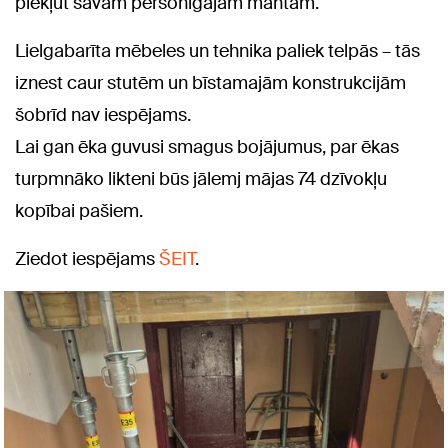
piekļūt savām personīgajām mantām.
Lielgabarīta mēbeles un tehnika paliek telpās – tās
iznest caur stutēm un bīstamajām konstrukcijām
šobrīd nav iespējams.
Lai gan ēka guvusi smagus bojājumus, par ēkas
turpmnāko likteni būs jālemj mājas 74 dzīvokļu
kopībai pašiem.
Ziedot iespējams
ŠEIT
.