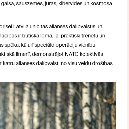
s gaisa, sauszemes, jūras, kibervides un kosmosa
risei Latvijā un citās alianses dalībvalstīs un
ācībās ir būtiska loma, lai praktiski trenētu un
 spēku, kā arī speciālo operāciju vienību
aktiskā līmenī, demonstrējot NATO kolektīvās
 katru alianses dalībvalsti no visu veidu drošības