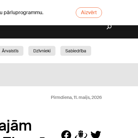
ūsu pārluprogrammu.
Aizvērt
Ārvalstīs
Dzīvnieki
Sabiedrība
Dārzs
Pirmdiena, 11. maijs, 2026
kajām