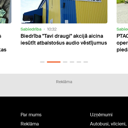
Sabiedrība
20:57
Aktuāl
cina
PTAC aicina izvairīties no tūrisma
Nāka
jumus
operatora un neiegādāties tā
vēro
piedāvātos ceļojumus
Reklāma
Par mums
Uzņēmumi
Reklāma
Autobusi, vilcieni,