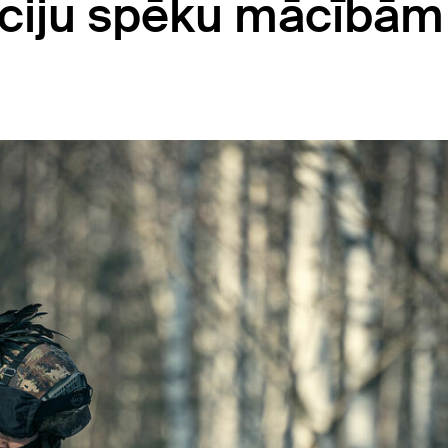
āciju spēku mācībām