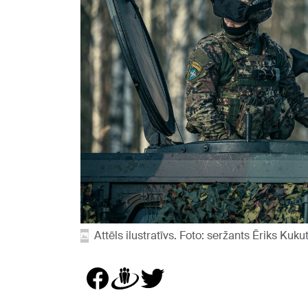
Attēls ilustratīvs. Foto: seržants Ēriks Kuku