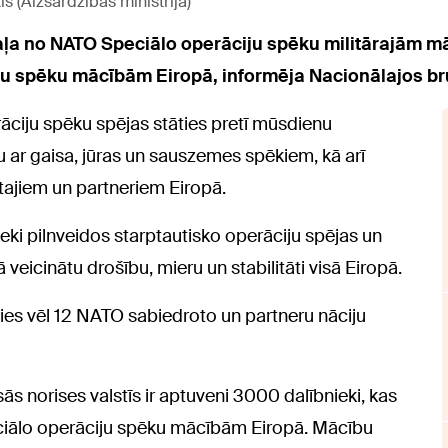
tis (Aizsardzības ministrija)
 daļa no NATO Speciālo operāciju spēku militārajām m
ju spēku mācībām Eiropā, informēja Nacionālajos br
rāciju spēku spējas stāties pretī mūsdienu
ju ar gaisa, jūras un sauszemes spēkiem, kā arī
tajiem un partneriem Eiropā.
ieki pilnveidos starptautisko operāciju spējas un
 veicinātu drošību, mieru un stabilitāti visā Eiropā.
ies vēl 12 NATO sabiedroto un partneru nāciju
ās norises valstīs ir aptuveni 3000 dalībnieki, kas
ciālo operāciju spēku mācībām Eiropā. Mācību