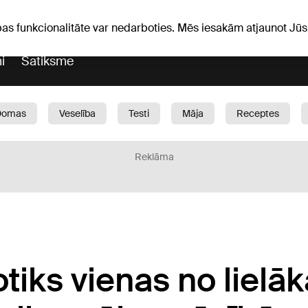
Laika ziņas
Horoskopi
avs
pas funkcionalitāte var nedarboties. Mēs iesakām atjaunot J
i
Satiksme
Domas
Veselība
Testi
Māja
Receptes
Bērni
Auto
1188 play
Sports
Bizness
Reklāma
otiks vienas no lielā