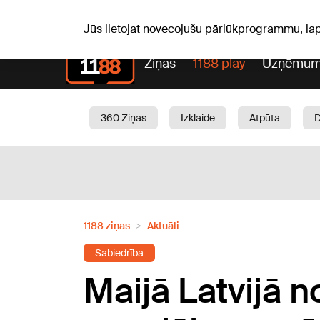
S, 08.08.2026.
+18
°C
Mudīte, Vladislava, Vladisl
Jūs lietojat novecojušu pārlūkprogrammu, la
Ziņas
1188 play
Uzņēmum
360 Ziņas
Izklaide
Atpūta
Aktuāli
Satiksme
Skaistumam
1188 ziņas
Aktuāli
Sabiedrība
Maijā Latvijā n