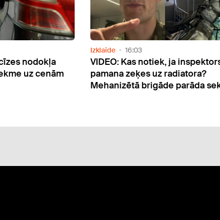
Sabiedrība
10:32
 ja inspektors
Biedrība "Tavi draugi" akcijā ai
radiatora?
iesūtīt atbalstošus audio vēstī
de parāda sekas