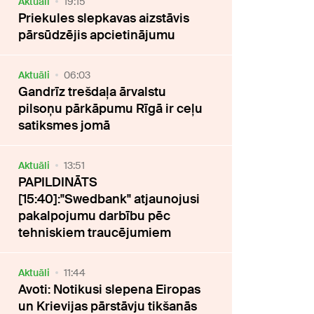
Aktuāli
19:15
Priekules slepkavas aizstāvis
pārsūdzējis apcietinājumu
Aktuāli
06:03
Gandrīz trešdaļa ārvalstu
pilsoņu pārkāpumu Rīgā ir ceļu
satiksmes jomā
Aktuāli
13:51
PAPILDINĀTS
[15:40]:"Swedbank" atjaunojusi
pakalpojumu darbību pēc
tehniskiem traucējumiem
Aktuāli
11:44
Avoti: Notikusi slepena Eiropas
un Krievijas pārstāvju tikšanās