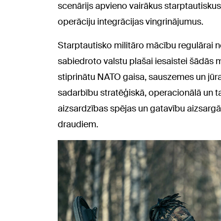
scenārijs apvieno vairākus starptautisku
operāciju integrācijas vingrinājumus.
Starptautisko militāro mācību regulārai no
sabiedroto valstu plašai iesaistei šādās m
stiprinātu NATO gaisa, sauszemes un jūras
sadarbību stratēģiskā, operacionālā un t
aizsardzības spējas un gatavību aizsargāt
draudiem.