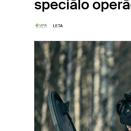
speciālo oper
LETA