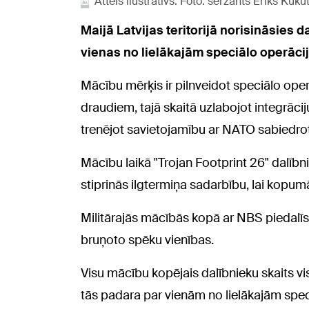
Attēls ilustratīvs. Foto: seržants Ēriks Kuku
Maijā Latvijas teritorijā norisināsies
vienas no lielākajām speciālo operāci
Mācību mērķis ir pilnveidot speciālo ope
draudiem, tajā skaitā uzlabojot integrāci
trenējot savietojamību ar NATO sabiedro
Mācību laikā "Trojan Footprint 26" dalībn
stiprinās ilgtermiņa sadarbību, lai kopumā
Militārajās mācībās kopā ar NBS piedalīs
bruņoto spēku vienības.
Visu mācību kopējais dalībnieku skaits vis
tās padara par vienām no lielākajām spe