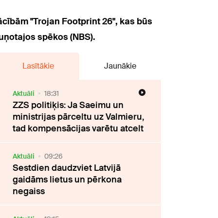
ācībām "Trojan Footprint 26", kas būs
uņotajos spēkos (NBS).
Lasītākie
Jaunākie
Aktuāli
18:31
ZZS politiķis: Ja Saeimu un
ministrijas pārceltu uz Valmieru,
tad kompensācijas varētu atcelt
Aktuāli
09:26
Sestdien daudzviet Latvijā
gaidāms lietus un pērkona
negaiss