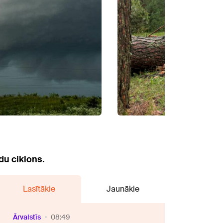
du ciklons.
Lasītākie
Jaunākie
Ārvalstīs
08:49