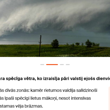
spēcīga vētra, ko izraisīja pāri valstij ejošs dienvi
ījās divās zonās: kamēr rietumos valdīja salīdzinoši
s īpaši spēcīgi lietus mākoņi, nesot intensīvas
bīstamas vēja brāzmas.