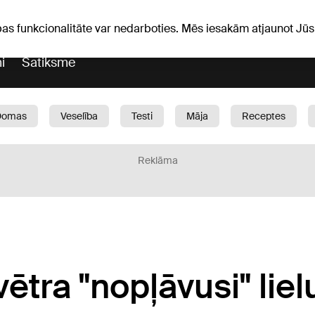
iņas
Horoskopi
pas funkcionalitāte var nedarboties. Mēs iesakām atjaunot J
i
Satiksme
Domas
Veselība
Testi
Māja
Receptes
Bērni
Auto
1188 play
Sports
Bizness
Reklāma
ētra "nopļāvusi" liel