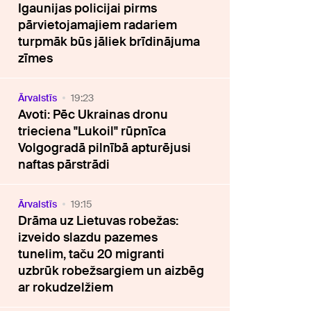
Igaunijas policijai pirms
pārvietojamajiem radariem
turpmāk būs jāliek brīdinājuma
zīmes
Ārvalstīs
19:23
Avoti: Pēc Ukrainas dronu
trieciena "Lukoil" rūpnīca
Volgogradā pilnībā apturējusi
naftas pārstrādi
Ārvalstīs
19:15
Drāma uz Lietuvas robežas:
izveido slazdu pazemes
tunelim, taču 20 migranti
uzbrūk robežsargiem un aizbēg
ar rokudzelžiem