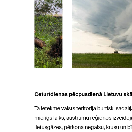
Ceturtdienas pēcpusdienā Lietuvu skāra 
Tā ietekmē valsts teritorija burtiski sadal
mierīgs laiks, austrumu reģionos izveidojā
lietusgāzes, pērkona negaisu, krusu un 