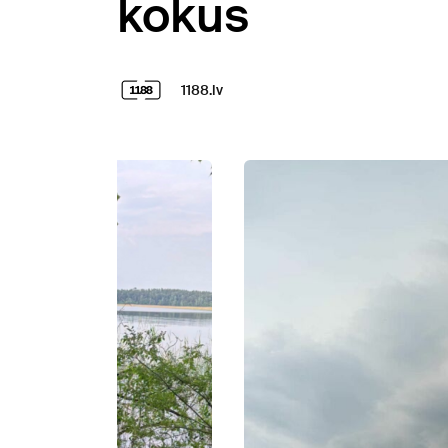
kokus
1188.lv