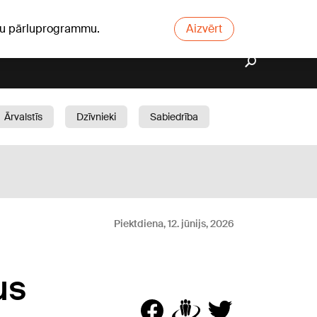
ūsu pārluprogrammu.
Aizvērt
Ārvalstīs
Dzīvnieki
Sabiedrība
Dārzs
Piektdiena, 12. jūnijs, 2026
us