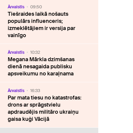
Ārvalstīs
09:50
Tiešraides laikā nošauts
populārs influenceris;
izmeklētājiem ir versija par
vainīgo
Ārvalstīs
10:32
Megana Mārkla dzimšanas
dienā nesagaida publisku
apsveikumu no karaļnama
Ārvalstīs
16:33
Par mata tiesu no katastrofas:
drons ar sprāgstvielu
apdraudējis militāro ukraiņu
gaisa kuģi Vācijā