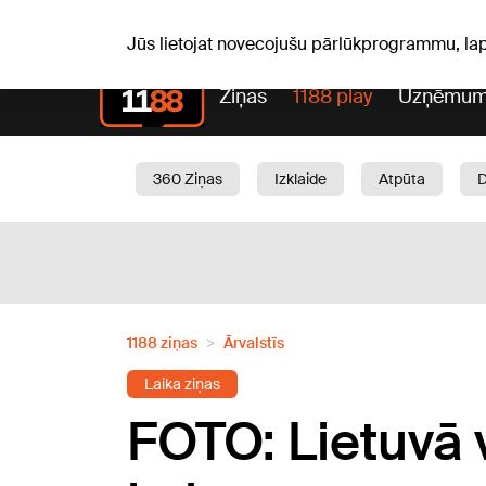
Laika z
C, 06.08.2026.
+24
°C
Aisma, Askolds
Jūs lietojat novecojušu pārlūkprogrammu, la
Ziņas
1188 play
Uzņēmum
360 Ziņas
Izklaide
Atpūta
Aktuāli
Satiksme
Skaistumam
1188 ziņas
Ārvalstīs
Laika ziņas
FOTO: Lietuvā v