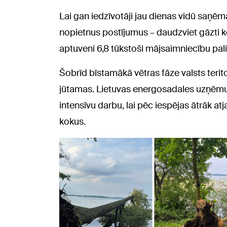
Lai gan iedzīvotāji jau dienas vidū saņēm
nopietnus postījumus – daudzviet gāzti kok
aptuveni 6,8 tūkstoši mājsaimniecību pal
Šobrīd bīstamākā vētras fāze valsts terito
jūtamas. Lietuvas energosadales uzņēmum
intensīvu darbu, lai pēc iespējas ātrāk at
kokus.