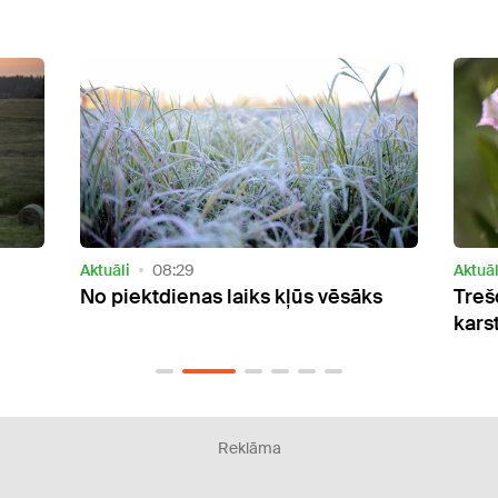
Aktuāli
15:17
Aktuāl
s
Trešdien gaiss kļūs nedaudz
Otrd
karstāks
silta
Reklāma