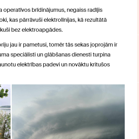
a operatīvos brīdinājumus, negaiss radījis
i, kas pārrāvuši elektrolīnijas, kā rezultātā
ikuši bez elektroapgādes.
riju jau ir pametusi, tomēr tās sekas joprojām ir
a speciālisti un glābšanas dienesti turpina
jaunotu elektrības padevi un novāktu kritušos