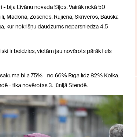
i - bija Līvānu novada Sīļos. Vairāk nekā 50
pilī, Madonā, Zosēnos, Rūjienā, Skrīveros, Bauskā
agā, kur nokrišņu daudzums nepārsniedza 4,5
ski ir beidzies, vietām jau novērots pārāk liels
a sākumā bija 75% - no 66% Rīgā līdz 82% Kolkā.
dē - tika novērotas 3. jūnijā Stendē.