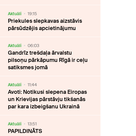
Aktuāli
19:15
Priekules slepkavas aizstāvis
pārsūdzējis apcietinājumu
Aktuāli
06:03
Gandrīz trešdaļa ārvalstu
pilsoņu pārkāpumu Rīgā ir ceļu
satiksmes jomā
Aktuāli
11:44
Avoti: Notikusi slepena Eiropas
un Krievijas pārstāvju tikšanās
par kara izbeigšanu Ukrainā
Aktuāli
13:51
PAPILDINĀTS