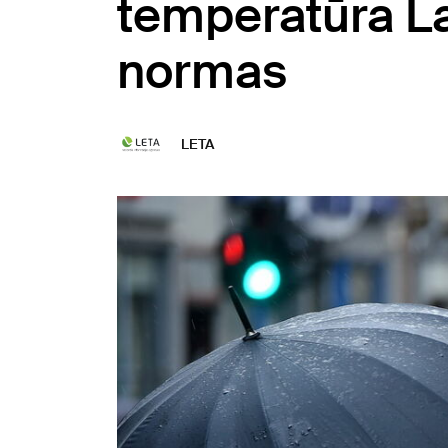
temperatūra La
normas
LETA