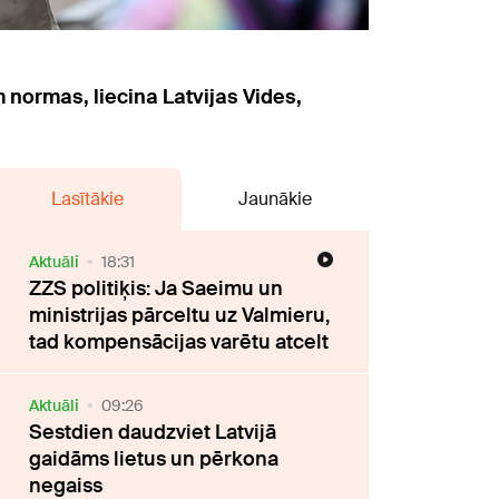
m normas, liecina Latvijas Vides,
Lasītākie
Jaunākie
Aktuāli
18:31
ZZS politiķis: Ja Saeimu un
ministrijas pārceltu uz Valmieru,
tad kompensācijas varētu atcelt
Aktuāli
09:26
Sestdien daudzviet Latvijā
gaidāms lietus un pērkona
negaiss