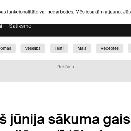
Laika ziņas
Horoskopi
avs
pas funkcionalitāte var nedarboties. Mēs iesakām atjaunot J
i
Satiksme
Domas
Veselība
Testi
Māja
Receptes
Bērni
Auto
1188 play
Sports
Bizness
Reklāma
pš jūnija sākuma gai