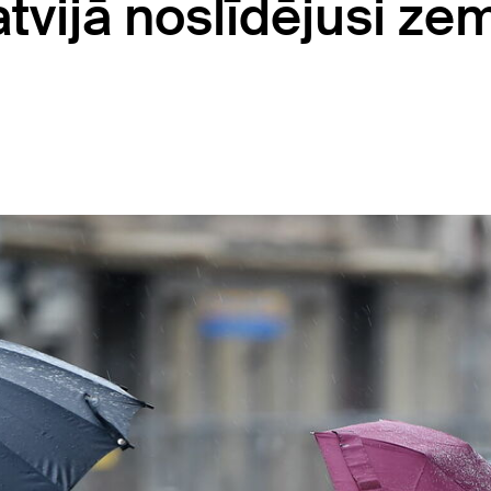
tvijā noslīdējusi ze