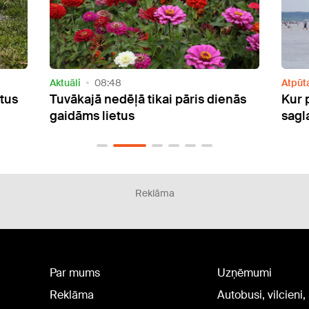
Atpūta
07:55
Aktuāl
nās
Kur peldēties? Siltākais ūdens jūrā
Eiro
saglabājas Vidzemes piekrastē
vilni
Reklāma
Par mums
Uzņēmumi
Reklāma
Autobusi, vilcieni,