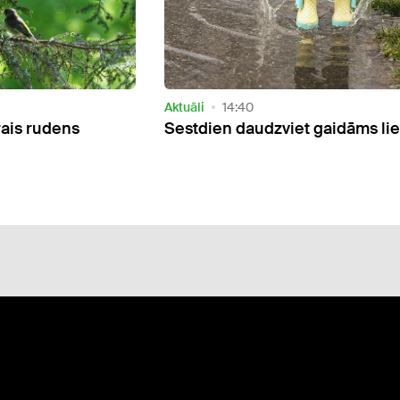
Aktuāli
08:48
t gaidāms lietus
Tuvākajā nedēļā tikai pāris die
gaidāms lietus