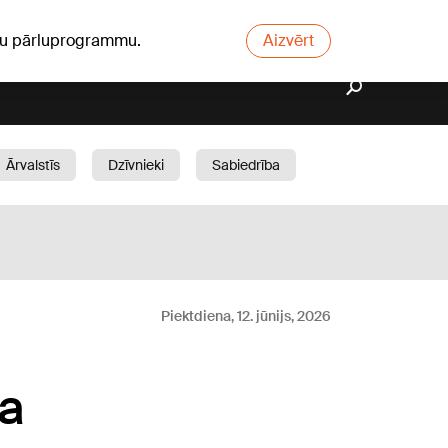
ūsu pārluprogrammu.
Aizvērt
Ārvalstīs
Dzīvnieki
Sabiedrība
Dārzs
Piektdiena, 12. jūnijs, 2026
sa