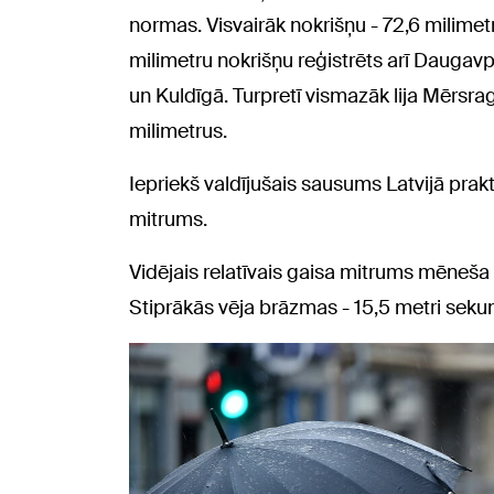
normas. Visvairāk nokrišņu - 72,6 milimetr
milimetru nokrišņu reģistrēts arī Daugav
un Kuldīgā. Turpretī vismazāk lija Mērsr
milimetrus.
Iepriekš valdījušais sausums Latvijā prakti
mitrums.
Vidējais relatīvais gaisa mitrums mēneš
Stiprākās vēja brāzmas - 15,5 metri sekun