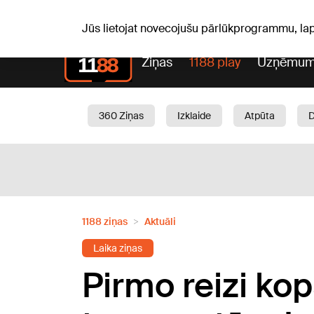
S, 08.08.2026.
+20
°C
Mudīte, Vladislava, Vladisl
Jūs lietojat novecojušu pārlūkprogrammu, la
Ziņas
1188 play
Uzņēmum
360 Ziņas
Izklaide
Atpūta
Aktuāli
Satiksme
Skaistumam
1188 ziņas
Aktuāli
Laika ziņas
Pirmo reizi ko