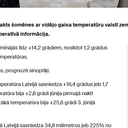
nnakts šomēnes ar vidējo gaisa temperatūru valstī ze
eratīvā informācija.
inājās līdz +14,2 grādiem, noslīdot 1,2 grādus
temperatūras.
ās, prognozē sinoptiķi.
eratūra Latvijā sasniedza +16,4 grādus jeb 1,7
tūra bija +2,8 grādi jūnija pirmajā naktī
ākā temperatūra bija +25,6 grādi 3. jūnijā
ā Latvijā sasniedza 34,8 milimetrus jeb 225% no