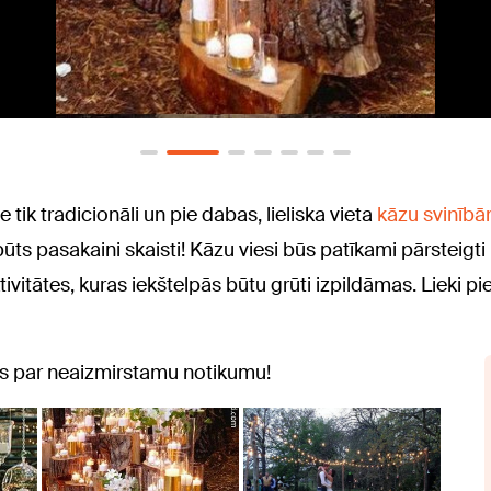
 tik tradicionāli un pie dabas, lieliska vieta
kāzu svinīb
 būts pasakaini skaisti! Kāzu viesi būs patīkami pārsteigti 
vitātes, kuras iekštelpās būtu grūti izpildāmas. Lieki pie
as par neaizmirstamu notikumu!