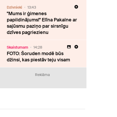
Dzīvnieki
13:43
"Mums ir ģimenes
papildinājums!" Elīna Pakalne ar
sajūsmu paziņo par sirsnīgu
dzīves pagriezienu
Skaistumam
14:28
FOTO: Šoruden modē būs
džinsi, kas piestāv teju visam
Reklāma