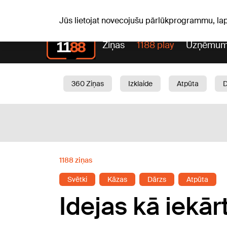
S, 08.08.2026.
+21
°C
Mudīte, Vladislava, Vladisl
Jūs lietojat novecojušu pārlūkprogrammu, la
Ziņas
1188 play
Uzņēmum
360 Ziņas
Izklaide
Atpūta
Aktuāli
Satiksme
Skaistumam
1188 ziņas
Svētki
Kāzas
Dārzs
Atpūta
Idejas kā iekā