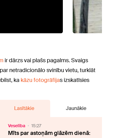
ām
ir dārzs vai plašs pagalms. Svaigs
par netradicionālo svinību vietu, turklāt
bilst, ka
kāzu fotogrāfija
s izskatīsies
Lasītākie
Jaunākie
Veselība
15:27
Mīts par astoņām glāzēm dienā: