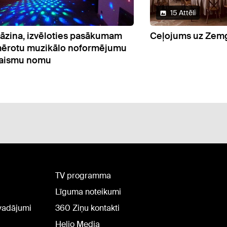
15 Attēli
jums uz Zemgali gardēžiem
Tehniskais nodroš
neizdosies noorga
pasākumu
TV programma
Līguma noteikumi
rvadājumi
360 Ziņu kontakti
Helio Media