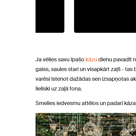
Ja vēlies savu īpašo
kāzu
dienu pavadīt ne
gaiss, saules stari un visapkārt zaļš - tas
varēsi īstenot dažādas sen izsapņotas akti
lieliski uz zaļā fona.
Smelies iedvesmu attēlos un padari kāz