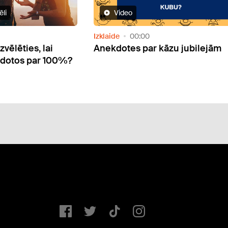
Kā sagatavoties, ja plānota
zu jubilejām
vecmeitu ballīte?