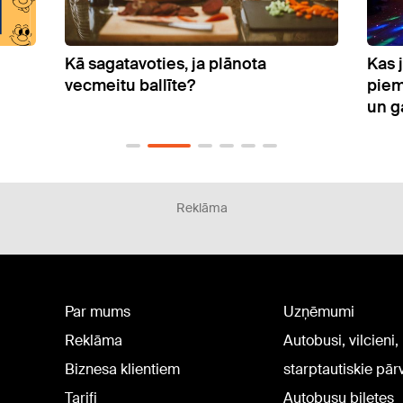
Kas jāzina, izvēloties pasākumam
Ceļo
piemērotu muzikālo noformējumu
un gaismu nomu
Reklāma
Par mums
Uzņēmumi
Reklāma
Autobusi, vilcieni,
Biznesa klientiem
starptautiskie pā
Tarifi
Autobusu biļetes