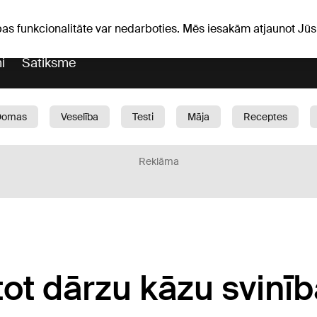
Laika ziņas
Horoskopi
avs
pas funkcionalitāte var nedarboties. Mēs iesakām atjaunot J
i
Satiksme
Domas
Veselība
Testi
Māja
Receptes
Bērni
Auto
1188 play
Sports
Bizness
Reklāma
rtot dārzu kāzu svinī