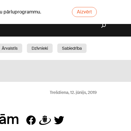
ūsu pārluprogrammu.
Aizvērt
Ārvalstīs
Dzīvnieki
Sabiedrība
Dārzs
Trešdiena, 12. jūnijs, 2019
bām