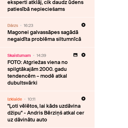
eksperti atklāj, cik daudz ūdens
patiesībā nepieciešams
Dārzs
16:23
Magonei galvassāpes sagādā
negaidīta problēma siltumnīcā
Skaistumam
14:39
FOTO: Atgriežas viena no
spilgtākajām 2000. gadu
tendencēm – modē atkal
dubultsvārki
Izklaide
10:11
"Ļoti vēlētos, lai kāds uzdāvina
džipu" - Andris Bērziņš atkal cer
uz dāvinātu auto