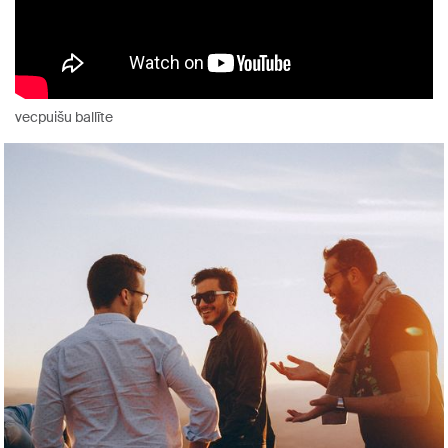
vecpuišu ballīte