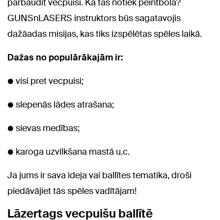
pārbaudīt vecpuisi. Kā tas notiek peintbolā?
GUNSnLASERS instruktors būs sagatavojis
dažāadas misijas, kas tiks izspēlētas spēles laikā.
Dažas no populārākajām ir:
● visi pret vecpuisi;
● slepenās lādes atrašana;
● sievas medības;
● karoga uzvilkšana mastā u.c.
Ja jums ir sava ideja vai ballītes tematika, droši
piedāvājiet tās spēles vadītājam!
Lāzertags vecpuišu ballītē