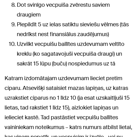
Dot svinīgo vecpuiša zvērestu saviem
draugiem
Piepildīt 5 uz ielas satiktu sieviešu vēlmes (tās
nedrīkst nest finansiālus zaudējumus)
Uzvilkt vecpuišu ballītes uzdevumam veltīto
kreklu (ko sagatavojuši vecpuiša draugi) un
sakrāt 15 lūpu (buču) nospiedumus uz tā
Katram izdomātajam uzdevumam lieciet pretim
ciparu. Atsevišķi sataisiet mazas lapiņas, uz katras
uzrakstiet ciparus no 1 līdz 10 (ja esat uzskaitījuši 15
lietas, tad rakstiet 1 līdz 15), aizlokiet lapiņas un
ielieciet kastē. Tad pastāstiet vecpuišu ballītes
vaininiekam noteikumus – katrs numurs atbilst lietai,