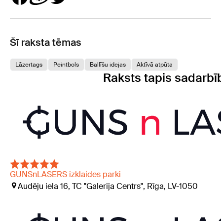
Šī raksta tēmas
Lāzertags
Peintbols
Ballīšu idejas
Aktīvā atpūta
Raksts tapis sadarbī
GUNSnLASERS izklaides parki
Audēju iela 16, TC "Galerija Centrs", Rīga, LV-1050