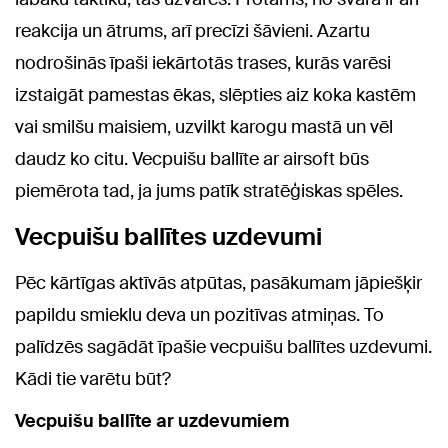
reakcija un ātrums, arī precīzi šāvieni. Azartu
nodrošinās īpaši iekārtotās trases, kurās varēsi
izstaigāt pamestas ēkas, slēpties aiz koka kastēm
vai smilšu maisiem, uzvilkt karogu mastā un vēl
daudz ko citu. Vecpuišu ballīte ar airsoft būs
piemērota tad, ja jums patīk stratēģiskas spēles.
Vecpuišu ballītes uzdevumi
Pēc kārtīgas aktīvās atpūtas, pasākumam jāpiešķir
papildu smieklu deva un pozitīvas atmiņas. To
palīdzēs sagādāt īpašie vecpuišu ballītes uzdevumi.
Kādi tie varētu būt?
Vecpuišu ballīte ar uzdevumiem