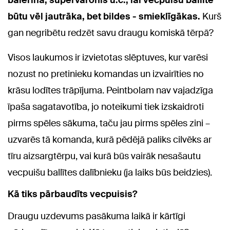
balerīna, supervaronis u.c., lai vecpuišu ballīte
būtu vēl jautrāka, bet bildes - smieklīgākas.
Kurš
gan negribētu redzēt savu draugu komiskā tērpā?
Visos laukumos ir izvietotas slēptuves, kur varēsi
nozust no pretinieku komandas un izvairīties no
krāsu lodītes trāpījuma. Peintbolam nav vajadzīga
īpaša sagatavotība, jo noteikumi tiek izskaidroti
pirms spēles sākuma, taču jau pirms spēles zini –
uzvarēs tā komanda, kurā pēdējā paliks cilvēks ar
tīru aizsargtērpu, vai kurā būs vairāk nesašautu
vecpuišu ballītes dalībnieku (ja laiks būs beidzies).
Kā tiks pārbaudīts vecpuisis?
Draugu uzdevums pasākuma laikā ir kārtīgi