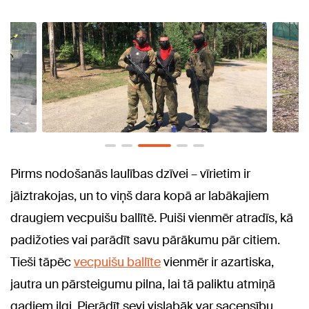
Pirms nodošanās laulības dzīvei – vīrietim ir
jāiztrakojas, un to viņš dara kopā ar labākajiem
draugiem vecpuišu ballītē. Puiši vienmēr atradīs, kā
padižoties vai parādīt savu pārākumu pār citiem.
Tieši tāpēc
vecpuišu ballīte
vienmēr ir azartiska,
jautra un pārsteigumu pilna, lai tā paliktu atmiņā
gadiem ilgi. Pierādīt sevi vislabāk var sacensību