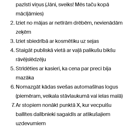
pazīsti viņus (Jāni, sveiks! Mēs taču kopā
mācījāmies)
Iziet no mājas ar netīrām drēbēm, nevienādām
zeķēm
Iziet sbiedrībā ar kosmētiku uz sejas
Staigāt publiskā vietā ar vaļā palikušu bikšu
rāvējslēdzēju
Strīdēties ar kasieri, ka cena par preci bija
mazāka
Nomazgāt kādas svešas automašīnas logus
(piemēram, veikala stāvlaukumā vai ielas malā)
Ar stopiem nonākt punktā X, kur vecpuišu
ballītes dalībnieki sagaidīs ar atlikušajiem
uzdevumiem