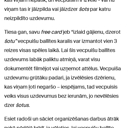
kas viņam nepatīk, un vecpuisim ir izvēle - vai nu
viņam tas ir jāizpilda vai jāizdzer
šots
par katru
neizpildīto uzdevumu.
Tiesa gan, savu
free card
jeb “izlaid gājienu, dzerot
šotu”
vecpuišu ballītes karalis var izmantot vien 3
reizes visas spēles laikā. Lai šis vecpuišu ballītes
uzdevums labāk paliktu atmiņā, varat visu
dokumentēt filmējot vai uzņemot attēlus. Vecpuiša
uzdevumu grūtāku padari, ja izvēlēsies dzērienu,
kas viņam ļoti negaršo – iespējams, tad vecpuisis
veiks visus uzdevumus bez ierunām, jo nevēlēsies
dzer
šotus
.
Esiet radoši un sāciet organizēšanas darbus ātrāk