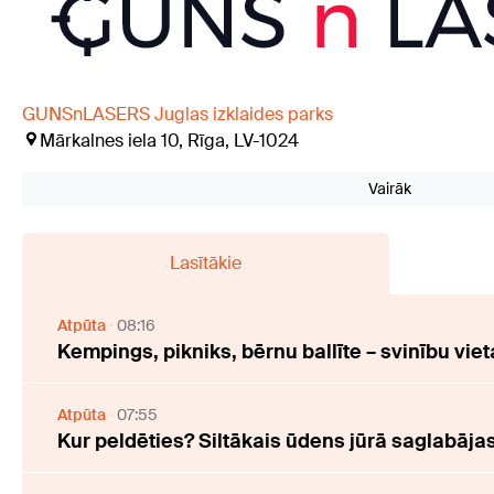
GUNSnLASERS Juglas izklaides parks
Mārkalnes iela 10, Rīga, LV-1024
Vairāk
Lasītākie
Atpūta
08:16
Kempings, pikniks, bērnu ballīte – svinību viet
Atpūta
07:55
Kur peldēties? Siltākais ūdens jūrā saglabāj