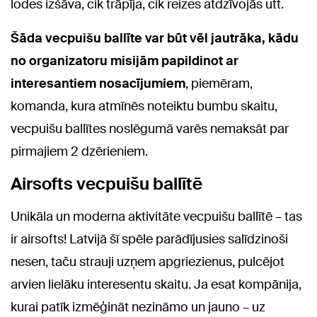
lodes izšāva, cik trāpīja, cik reizes atdzīvojās utt.
Šāda vecpuišu ballīte var būt vēl jautrāka, kādu
no organizatoru misijām papildinot ar
interesantiem nosacījumiem
, piemēram,
komanda, kura atmīnēs noteiktu bumbu skaitu,
vecpuišu ballītes noslēgumā varēs nemaksāt par
pirmajiem 2 dzērieniem.
Airsofts vecpuišu ballītē
Unikāla un moderna aktivitāte vecpuišu ballītē – tas
ir airsofts! Latvijā šī spēle parādījusies salīdzinoši
nesen, taču strauji uzņem apgriezienus, pulcējot
arvien lielāku interesentu skaitu. Ja esat kompānija,
kurai patīk izmēģināt nezināmo un jauno – uz