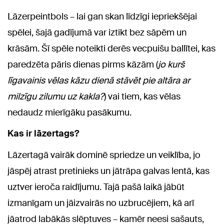
Lāzerpeintbols – lai gan skan līdzīgi iepriekšējai
spēlei, šajā gadījumā var iztikt bez sāpēm un
krāsām. Šī spēle noteikti derēs vecpuišu ballītei, kas
paredzēta pāris dienas pirms kāzām (
jo kurš
līgavainis vēlas kāzu dienā stāvēt pie altāra ar
milzīgu zilumu uz kakla?
) vai tiem, kas vēlas
nedaudz mierīgāku pasākumu.
Kas ir lāzertags?
Lāzertagā vairāk dominē spriedze un veiklība, jo
jāspēj atrast pretinieks un jātrāpa galvas lentā, kas
uztver ieroča raidījumu. Tajā pašā laikā jābūt
izmanīgam un jāizvairās no uzbrucējiem, kā arī
jāatrod labākās slēptuves – kamēr neesi sašauts,