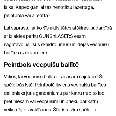
laikā. Kāpēc gan lai tās nenotiktu lāzertagā,
peintbolā vai airsoftā?
Lai saprastu, ar ko šīs aktivitātes atšķiras, sadarbībā
ar izlaides parku GUNSnLASERS esam
sagatavojuši īsus skaidrojumus un idejas vecpuišu
ballītes uzdevumiem.
Peintbols vecpuišu ballītē
Vēlies, lai vecpuišu ballīte ir ar asām sajūtām? Šī
spēle būs īstā! Peintbolā ikviens vecpuišu ballītes
dalībnieks jutīs gandarījumu par katru trāpīto lodi
pretiniekam vai vecpuisim un prieku par katru
veiksmīgo izvairīšanos. Šī ir īstu vīru spēle, jo