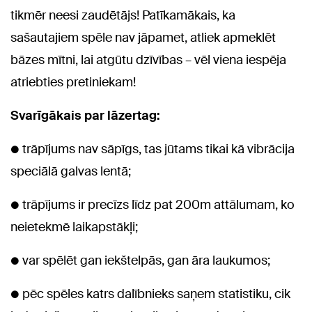
tikmēr neesi zaudētājs! Patīkamākais, ka
sašautajiem spēle nav jāpamet, atliek apmeklēt
bāzes mītni, lai atgūtu dzīvības – vēl viena iespēja
atriebties pretiniekam!
Svarīgākais par lāzertag:
● trāpījums nav sāpīgs, tas jūtams tikai kā vibrācija
speciālā galvas lentā;
● trāpījums ir precīzs līdz pat 200m attālumam, ko
neietekmē laikapstākļi;
● var spēlēt gan iekštelpās, gan āra laukumos;
● pēc spēles katrs dalībnieks saņem statistiku, cik