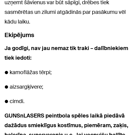
uzņemt šāvienus var būt sāpīgi, drēbes tiek
sasmērētas un zilumi atgādinās par pasākumu vēl
kādu laiku.
Ekipējums
Ja godīgi, nav jau nemaz tik traki – dalībniekiem
tiek iedoti:
● kamoflāžas tērpi;
● aizsargķivere;
● cimdi.
GUNSnLASERS peintbola spēles laikā piedāvā
dažādus smieklīgus kostīmus, piemēram, zaķis,