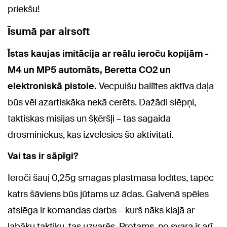
priekšu!
Īsumā par airsoft
Īstas kaujas imitācija ar reālu ieroču kopijām -
M4 un MP5 automāts, Beretta CO2 un
elektroniskā pistole.
Vecpuišu ballītes aktīva daļa
būs vēl azartiskāka nekā cerēts. Dažādi slēpņi,
taktiskas misijas un šķēršļi – tas sagaida
drosminiekus, kas izvelēsies šo aktivitāti.
Vai tas ir sāpīgi?
Ieroči šauj 0,25g smagas plastmasa lodītes, tāpēc
katrs šāviens būs jūtams uz ādas. Galvenā spēles
atslēga ir komandas darbs – kurš nāks klajā ar
labāku taktiku, tas uzvarēs. Protams, no svara ir arī