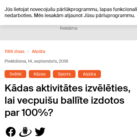
Jūs lietojat novecojušu pārlūkprogrammu, lapas funkcionali
+19
°C
nedarboties. Mēs iesakām atjaunot Jūsu pārluprogrammu.
Reklāma
1188 ziņas
Atpūta
Piektdiena, 14. septembris, 2018
Svētki
Kāzas
Sports
Atpūta
Kādas aktivitātes izvēlēties,
lai vecpuišu ballīte izdotos
par 100%?