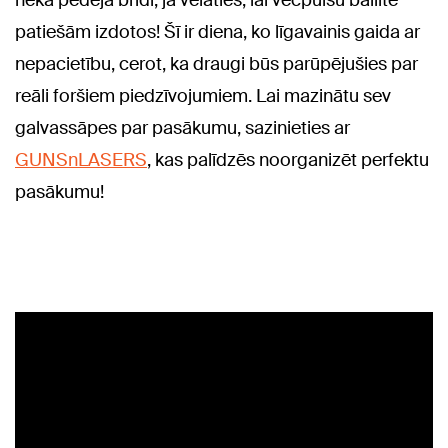
nekā pēdējā brīdī, ja vēlaties, lai vecpuišu ballīte
patiešām izdotos! Šī ir diena, ko līgavainis gaida ar
nepacietību, cerot, ka draugi būs parūpējušies par
reāli foršiem piedzīvojumiem. Lai mazinātu sev
galvassāpes par pasākumu, sazinieties ar
GUNSnLASERS
, kas palīdzēs noorganizēt perfektu
pasākumu!