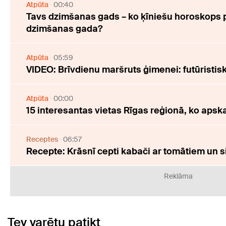
Atpūta
00:40
Tavs dzimšanas gads – ko ķīniešu horoskops 
dzimšanas gada?
Atpūta
05:59
VIDEO: Brīvdienu maršruts ģimenei: futūristi
Atpūta
00:00
15 interesantas vietas Rīgas reģionā, ko apsk
Receptes
06:57
Recepte: Krāsnī cepti kabači ar tomātiem un s
Reklāma
Tev varētu patikt