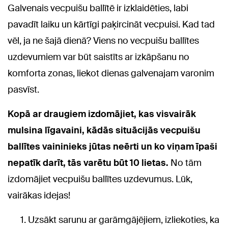
Galvenais vecpuišu ballītē ir izklaidēties, labi
pavadīt laiku un kārtīgi paķircināt vecpuisi. Kad tad
vēl, ja ne šajā dienā? Viens no vecpuišu ballītes
uzdevumiem var būt saistīts ar izkāpšanu no
komforta zonas, liekot dienas galvenajam varonim
pasvīst.
Kopā ar draugiem izdomājiet, kas visvairāk
mulsina līgavaini, kādās situācijās vecpuišu
ballītes vaininieks jūtas neērti un ko viņam īpaši
nepatīk darīt, tās varētu būt 10 lietas.
No tām
izdomājiet vecpuišu ballītes uzdevumus. Lūk,
vairākas idejas!
Uzsākt sarunu ar garāmgājējiem, izliekoties, ka