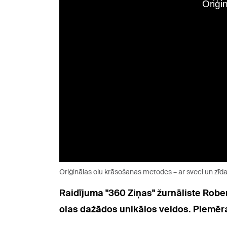
Oriģinālas olu krāsošanas metodes – ar sveci un zīda
Raidījuma "360 Ziņas" žurnāliste Robe
olas dažādos unikālos veidos. Piemēra