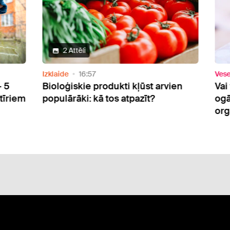
Veselība
05:59
ti kļūst arvien
Vai vasaras vidū pietiek tikai ar
 atpazīt?
ogām un kuru uzturvielu
organismam var pietrūkt