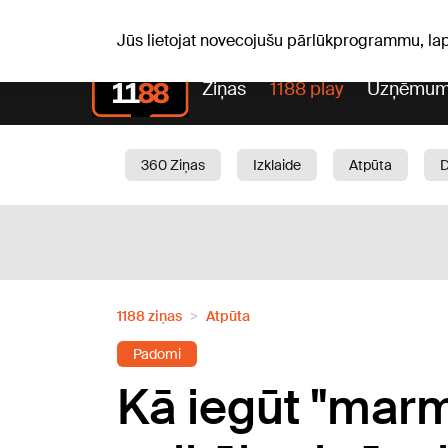
S, 08.08.2026.
+21
°C
Mudīte, Vladislava, Vladisl
Jūs lietojat novecojušu pārlūkprogrammu, la
Ziņas
1188 play
Uzņēmum
360 Ziņas
Izklaide
Atpūta
Aktuāli
Satiksme
Skaistumam
1188 ziņas
Atpūta
Padomi
Kā iegūt "marm