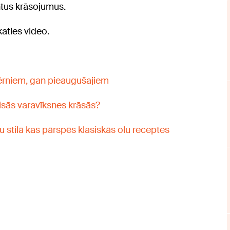
ntus krāsojumus.
katies video.
bērniem, gan pieaugušajiem
visās varavīksnes krāsās?
u stilā kas pārspēs klasiskās olu receptes