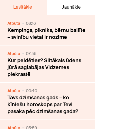
Lasītākie
Jaunākie
Atpūta
08:16
Kempings, pikniks, bērnu ballīte
– svinību vietai ir nozīme
Atpūta
07:55
Kur peldēties? Siltākais ūdens
jūrā saglabājas Vidzemes
piekrastē
Atpūta
00:40
Tavs dzimšanas gads – ko
ķīniešu horoskops par Tevi
pasaka pēc dzimšanas gada?
Atpūta
05:59