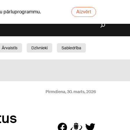
ūsu pārluprogrammu.
Aizvērt
Ārvalstīs
Dzīvnieki
Sabiedrība
Dārzs
Pirmdiena, 30. marts, 2026
tus