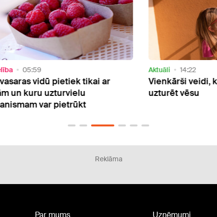
Aktuāli
14:22
Satik
Vienkārši veidi, kā mājokli vasarā
No J
uzturēt vēsu
vain
pārp
Reklāma
Par mums
Uzņēmumi