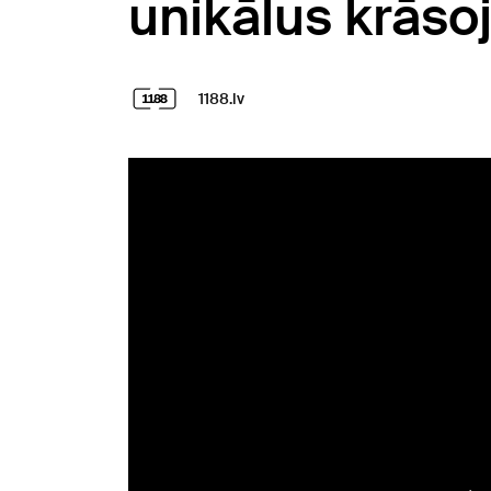
unikālus krās
1188.lv