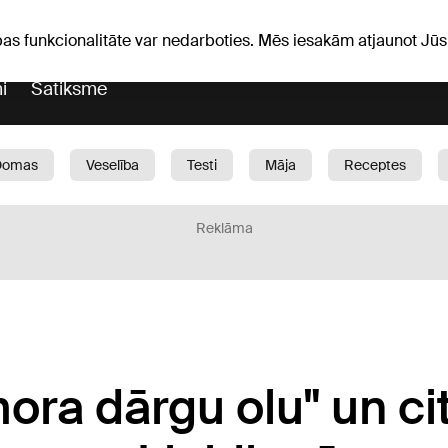
Laika ziņas
Horoskopi
avs
pas funkcionalitāte var nedarboties. Mēs iesakām atjaunot J
i
Satiksme
Domas
Veselība
Testi
Māja
Receptes
Bērni
Auto
1188 play
Sports
Bizness
Reklāma
ora dārgu olu" un ci