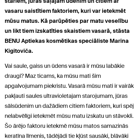
stariem, jūras sāļajam ūdenim un citiem ar
vasaru saistītiem faktoriem, kuri var ietekmēt
mūsu matus. Kā parūpēties par matu veselību
un likt tiem izskatīties skaistiem vasarā, stāsta
BENU Aptiekas kosmētikas speciāliste Marina
Kigitoviča.
Vai saule, gaiss un ūdens vasarā ir mūsu labākie
draugi? Maz ticams, ka mūsu mati šim
apgalvojumam piekristu. Vasarā mūsu mati ir vairāk
pakļauti saules ultravioletajam starojumam, jūras
sālsūdenim un dažādiem citiem faktoriem, kuri spēj
nelabvēlīgi ietekmēt mūsu matu izskatu un stāvokli.
Šo ārējo faktoru ietekmē mūsu matos samazinās
keratīna līmenis, tādējādi tie kļūst sausāki, blāvāki