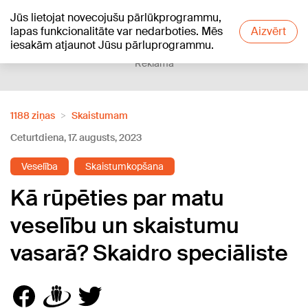
Jūs lietojat novecojušu pārlūkprogrammu,
+18
°C
lapas funkcionalitāte var nedarboties. Mēs
Aizvērt
iesakām atjaunot Jūsu pārluprogrammu.
Reklāma
1188 ziņas
Skaistumam
Ceturtdiena, 17. augusts, 2023
Veselība
Skaistumkopšana
Kā rūpēties par matu
veselību un skaistumu
vasarā? Skaidro speciāliste