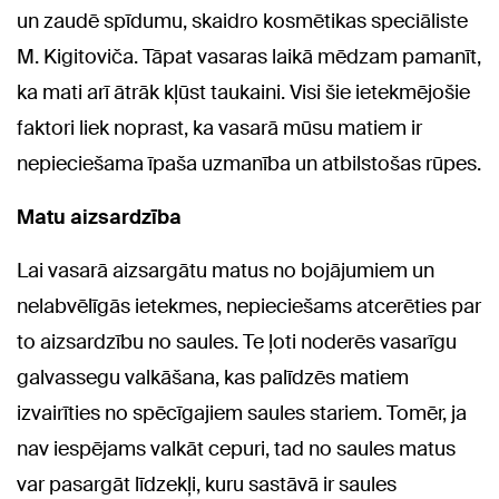
un zaudē spīdumu, skaidro kosmētikas speciāliste
M. Kigitoviča. Tāpat vasaras laikā mēdzam pamanīt,
ka mati arī ātrāk kļūst taukaini. Visi šie ietekmējošie
faktori liek noprast, ka vasarā mūsu matiem ir
nepieciešama īpaša uzmanība un atbilstošas rūpes.
Matu aizsardzība
Lai vasarā aizsargātu matus no bojājumiem un
nelabvēlīgās ietekmes, nepieciešams atcerēties par
to aizsardzību no saules. Te ļoti noderēs vasarīgu
galvassegu valkāšana, kas palīdzēs matiem
izvairīties no spēcīgajiem saules stariem. Tomēr, ja
nav iespējams valkāt cepuri, tad no saules matus
var pasargāt līdzekļi, kuru sastāvā ir saules