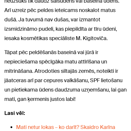
neuzsūks tik daudz sālsūdens vai baseina ūdens.
Arī uzreiz pēc peldes ieteicams noskalot matus
dušā. Ja tuvumā nav dušas, var izmantot
izsmidzināmo pudeli, kas piepildīta ar tīru ūdeni,
iesaka kosmētikas speciāliste M. Kigitoviča.
Tāpat pēc peldēšanās baseinā vai jūrā ir
nepieciešama spēcīgāka matu attīrīšana un
mitrināšana. Atrodoties siltajās zemēs, noteikti ir
jāatceras arī par cepures valkāšanu, SPF lietošanu
un pietiekama ūdens daudzuma uzņemšanu, lai gan
mati, gan ķermenis justos labi!
Lasi vēl:
Mati netur lokas – ko darīt? Skaidro Karīna