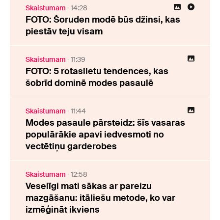
Skaistumam
14:28
FOTO: Šoruden modē būs džinsi, kas
piestāv teju visam
Skaistumam
11:39
FOTO: 5 rotaslietu tendences, kas
šobrīd dominē modes pasaulē
Skaistumam
11:44
Modes pasaule pārsteidz: šīs vasaras
populārākie apavi iedvesmoti no
vectētiņu garderobes
Skaistumam
12:58
Veselīgi mati sākas ar pareizu
mazgāšanu: itāliešu metode, ko var
izmēģināt ikviens