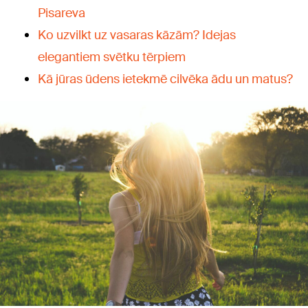
Pisareva
Ko uzvilkt uz vasaras kāzām? Idejas
elegantiem svētku tērpiem
Kā jūras ūdens ietekmē cilvēka ādu un matus?