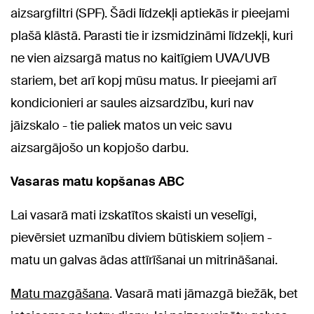
aizsargfiltri (SPF). Šādi līdzekļi aptiekās ir pieejami
plašā klāstā. Parasti tie ir izsmidzināmi līdzekļi, kuri
ne vien aizsargā matus no kaitīgiem UVA/UVB
stariem, bet arī kopj mūsu matus. Ir pieejami arī
kondicionieri ar saules aizsardzību, kuri nav
jāizskalo - tie paliek matos un veic savu
aizsargājošo un kopjošo darbu.
Vasaras matu kopšanas ABC
Lai vasarā mati izskatītos skaisti un veselīgi,
pievērsiet uzmanību diviem būtiskiem soļiem -
matu un galvas ādas attīrīšanai un mitrināšanai.
Matu mazgāšana
. Vasarā mati jāmazgā biežāk, bet