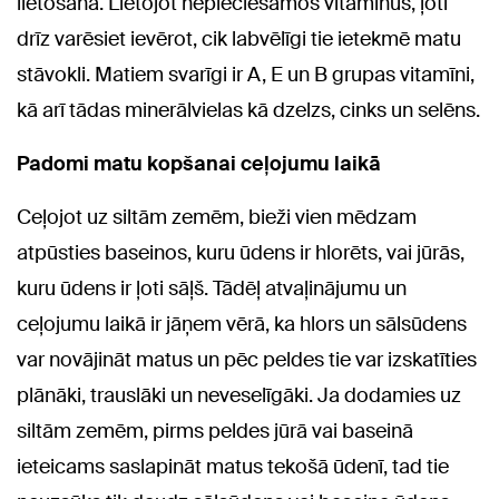
lietošana. Lietojot nepieciešamos vitamīnus, ļoti
drīz varēsiet ievērot, cik labvēlīgi tie ietekmē matu
stāvokli. Matiem svarīgi ir A, E un B grupas vitamīni,
kā arī tādas minerālvielas kā dzelzs, cinks un selēns.
Padomi matu kopšanai ceļojumu laikā
Ceļojot uz siltām zemēm, bieži vien mēdzam
atpūsties baseinos, kuru ūdens ir hlorēts, vai jūrās,
kuru ūdens ir ļoti sāļš. Tādēļ atvaļinājumu un
ceļojumu laikā ir jāņem vērā, ka hlors un sālsūdens
var novājināt matus un pēc peldes tie var izskatīties
plānāki, trauslāki un neveselīgāki. Ja dodamies uz
siltām zemēm, pirms peldes jūrā vai baseinā
ieteicams saslapināt matus tekošā ūdenī, tad tie