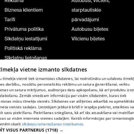
Reklāma
Autobusi, vilcieni,
Biznesa klientiem
starptautiskie
Tarifi
pārvadājumi
Privātuma politika
Autobusu biļetes
Sīkdatņu iestatījumi
Vilcienu biļetes
Politiskā reklāma
Sīkdatņu lietošanas
noteikumi
 tīmekļa vietne izmanto sīkdatnes
Komentāru pievienošana
 tīmekļa vietnē tiek izmantotas sīkdatnes, lai nodrošinātu un uzlabotu tīmek
nes darbību., nosūtītu personalizētu reklāmu un satura ģenerēšanai, veiktu
āmas un satura mērījumus, auditorijas datu apkopošanu, kā arī produktu izst
TV programma
zlabošanu. Zemāk sniedzam informāciju par visām sīkdatnēm, kuras tiek
Līguma noteikumi
ntotas mūsu tīmekļa vietnēs. Sīkdatnes var atšķirties atkarībā no apmeklētā
rneta vietnes sadaļas. Lietotājam jebkurā brīdī ir iespēja piekrist, atteikties va
360 Ziņu kontakti
īt savu piekrišanu. Piekrišanas sniegšana, kā arī tās atsaukšana vai mainīša
ecas uz visām interneta vietnes sadaļām. Vairāk informācijas par izmantotaj
Helio Media
atnēm skatīt
sīkdatņu izmantošanas noteikumos.
ĪT VISUS PARTNERUS
(1718) →
Portāla palīdzības dienests: e-pasts -
info@1188.lv