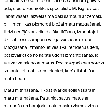
ieteicams ne katru dienu, lai neizsausinātu galvas
ādu, stāsta kosmētikas speciāliste M. Kigitoviča.
Tāpat vasarā jāizvēlas maigāki šampūni ar zemāku
pH līmeni, kas piemēroti biežai matu mazgāšanai.
Reizi nedēļā var veikt dziļāku tīrīšanu, izmantojot
dziļi attīrošu šampūnu vai galvas ādas skrubi.
Mazgāšanai izmantojiet vēsu vai remdenu ūdeni,
bet izvairieties no karsta ūdens izmantošanas, jo
tas var vairāk bojāt matus. Pēc mazgāšanas noteikti
izmantojiet matu kondicionieri, kurš atbilst jūsu
matu tipam.
Matu mitrināšana.
Tikpat svarīgs solis vasarā ir
matu mitrināšana. Palutiniet savus matus ar
mitrinošu un barojošu matu masku vismaz vienu