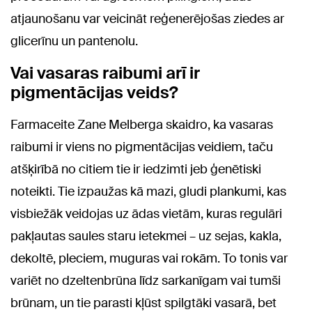
atjaunošanu var veicināt reģenerējošas ziedes ar
glicerīnu un pantenolu.
Vai vasaras raibumi arī ir
pigmentācijas veids?
Farmaceite Zane Melberga skaidro, ka vasaras
raibumi ir viens no pigmentācijas veidiem, taču
atšķirībā no citiem tie ir iedzimti jeb ģenētiski
noteikti. Tie izpaužas kā mazi, gludi plankumi, kas
visbiežāk veidojas uz ādas vietām, kuras regulāri
pakļautas saules staru ietekmei – uz sejas, kakla,
dekoltē, pleciem, muguras vai rokām. To tonis var
variēt no dzeltenbrūna līdz sarkanīgam vai tumši
brūnam, un tie parasti kļūst spilgtāki vasarā, bet