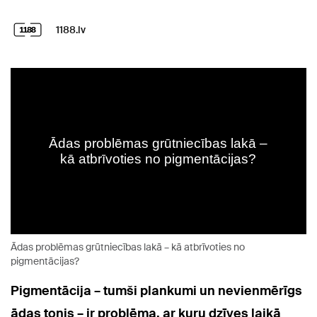
1188.lv
Ādas problēmas grūtniecības lakā – kā atbrīvoties no
pigmentācijas?
Pigmentācija – tumši plankumi un nevienmērīgs
ādas tonis – ir problēma, ar kuru dzīves laikā