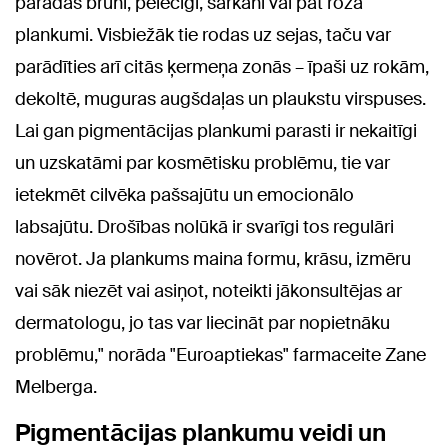
parādās brūni, pelēcīgi, sarkani vai pat rozā
plankumi. Visbiežāk tie rodas uz sejas, taču var
parādīties arī citās ķermeņa zonās – īpaši uz rokām,
dekoltē, muguras augšdaļas un plaukstu virspuses.
Lai gan pigmentācijas plankumi parasti ir nekaitīgi
un uzskatāmi par kosmētisku problēmu, tie var
ietekmēt cilvēka pašsajūtu un emocionālo
labsajūtu. Drošības nolūkā ir svarīgi tos regulāri
novērot. Ja plankums maina formu, krāsu, izmēru
vai sāk niezēt vai asiņot, noteikti jākonsultējas ar
dermatologu, jo tas var liecināt par nopietnāku
problēmu," norāda "Euroaptiekas" farmaceite Zane
Melberga.
Pigmentācijas plankumu veidi un