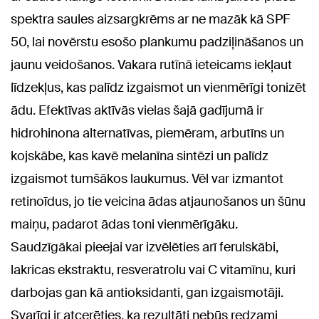
spektra saules aizsargkrēms ar ne mazāk kā SPF
50, lai novērstu esošo plankumu padziļināšanos un
jaunu veidošanos. Vakara rutīnā ieteicams iekļaut
līdzekļus, kas palīdz izgaismot un vienmērīgi tonizēt
ādu. Efektīvas aktīvās vielas šajā gadījumā ir
hidrohinona alternatīvas, piemēram, arbutīns un
kojskābe, kas kavē melanīna sintēzi un palīdz
izgaismot tumšākos laukumus. Vēl var izmantot
retinoīdus, jo tie veicina ādas atjaunošanos un šūnu
maiņu, padarot ādas toni vienmērīgāku.
Saudzīgākai pieejai var izvēlēties arī ferulskābi,
lakricas ekstraktu, resveratrolu vai C vitamīnu, kuri
darbojas gan kā antioksidanti, gan izgaismotāji.
Svarīgi ir atcerēties, ka rezultāti nebūs redzami