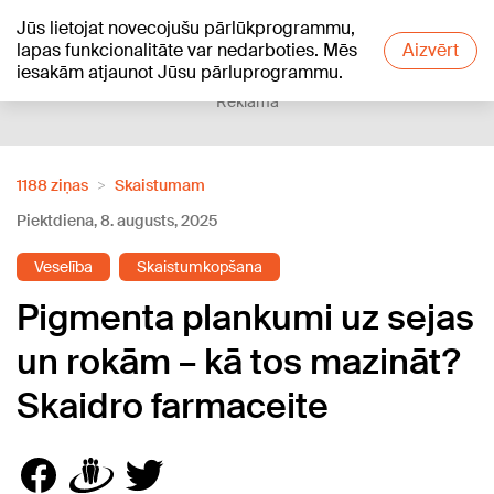
Jūs lietojat novecojušu pārlūkprogrammu,
+12
°C
lapas funkcionalitāte var nedarboties. Mēs
Aizvērt
iesakām atjaunot Jūsu pārluprogrammu.
Reklāma
1188 ziņas
Skaistumam
Piektdiena, 8. augusts, 2025
Veselība
Skaistumkopšana
Pigmenta plankumi uz sejas
un rokām – kā tos mazināt?
Skaidro farmaceite