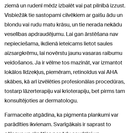
ziemā un rudenī mēdz izbalēt vai pat pilnībā izzust.
Visbiežāk tie sastopami cilvēkiem ar gaišu ādu un
blondu vai rudu matu krāsu, un tie nerada nekādu
veselības apdraudējumu. Lai gan ārstēšana nav
nepieciešama, ikdienā ieteicams lietot saules
aizsargkrēmu, lai novērstu jaunu vasaras raibumu
veidošanos. Ja ir vēlme tos mazināt, var izmantot
lokālos līdzekļus, piemēram, retinoīdus vai AHA
skābes, kā arī izvēlēties profesionālas procedūras,
tostarp lāzerterapiju vai krioterapiju, bet pirms tam
konsultējoties ar dermatologu.
Farmaceite atgādina, ka pigmenta plankumi var
parādīties ikvienam. Svarīgākais ir saprast to