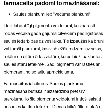
farmaceita padomi to mazināšanai:
Saules plankumi jeb "vecuma plankumi"
Tie ir labdabīgi pigmenta veidojumi, kas parasti
rodas vecāka gada gājuma cilvēkiem pēc ilgstošas
saules iedarbības dzīves laikā. Tie izpaužas kā brūni
vai tumši plankumi, kas visbiežāk redzami uz sejas,
rokām un citām ādas vietām, kuras bieži pakļautas
saules staru ietekmei. Šādi pigmenti var rasties arī,
piemēram, no solāriju apmeklējuma.
Farmaceites ieteikums: Saules plankumu
mazināšanā būtiska ir aizsardzība pret UV
starojumu, jo šie pigmenta veidojumi ir tieši saistīti
ar saules kaitīgo ietekmi. Dienas laikā jālieto plaša