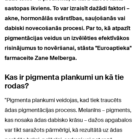
sastopas ikviens. To var izraisīt dažādi faktori –
akne, hormonālās svārstības, sauļošanās vai
dabiski novecošanās procesi. Par to, kā atpazīt
pigmentācijas veidus un izvēlēties efektīvākos
risinājumus to novēršanai, stāsta "Euroaptieka"
farmaceite Zane Melberga.
Kas ir pigmenta plankumi un kā tie
rodas?
"Pigmenta plankumi veidojas, kad tiek traucēts
ādas pigmentācijas process. Melanīns – pigments,
kas nosaka ādas dabisko krāsu – dažos apgabalos
var tikt saražots pārmērīgi, kā rezultātā uz ādas