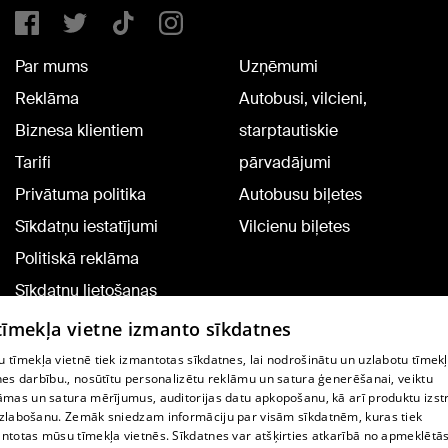
Par mums
Uzņēmumi
Reklāma
Autobusi, vilcieni,
Biznesa klientiem
starptautiskie
Tarifi
pārvadājumi
Privātuma politika
Autobusu biļetes
Sīkdatņu iestatījumi
Vilcienu biļetes
Politiskā reklāma
Sīkdatņu lietošanas
noteikumi
 tīmekļa vietne izmanto sīkdatnes
Komentāru pievienošana
 tīmekļa vietnē tiek izmantotas sīkdatnes, lai nodrošinātu un uzlabotu tīmek
nes darbību., nosūtītu personalizētu reklāmu un satura ģenerēšanai, veiktu
āmas un satura mērījumus, auditorijas datu apkopošanu, kā arī produktu izst
TV programma
zlabošanu. Zemāk sniedzam informāciju par visām sīkdatnēm, kuras tiek
Līguma noteikumi
ntotas mūsu tīmekļa vietnēs. Sīkdatnes var atšķirties atkarībā no apmeklētā