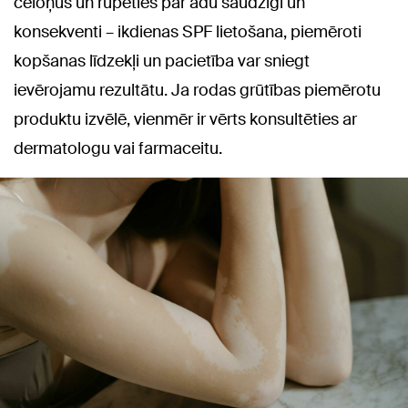
cēloņus un rūpēties par ādu saudzīgi un
konsekventi – ikdienas SPF lietošana, piemēroti
kopšanas līdzekļi un pacietība var sniegt
ievērojamu rezultātu. Ja rodas grūtības piemērotu
produktu izvēlē, vienmēr ir vērts konsultēties ar
dermatologu vai farmaceitu.