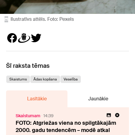
Ilustratīvs attēls. Foto: Pexels
Šī raksta tēmas
Skaistums
Ādas kopšana
Veselība
Lasītākie
Jaunākie
Skaistumam
14:39
FOTO: Atgriežas viena no spilgtākajām
2000. gadu tendencēm – modē atkal