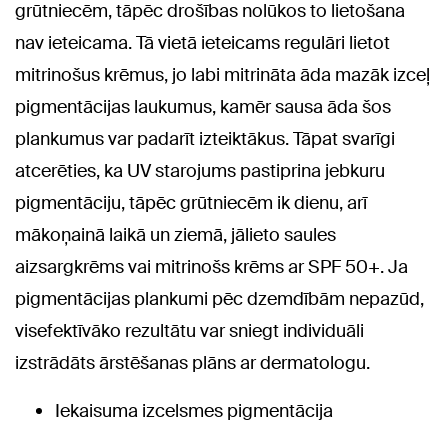
grūtniecēm, tāpēc drošības nolūkos to lietošana
nav ieteicama. Tā vietā ieteicams regulāri lietot
mitrinošus krēmus, jo labi mitrināta āda mazāk izceļ
pigmentācijas laukumus, kamēr sausa āda šos
plankumus var padarīt izteiktākus. Tāpat svarīgi
atcerēties, ka UV starojums pastiprina jebkuru
pigmentāciju, tāpēc grūtniecēm ik dienu, arī
mākoņainā laikā un ziemā, jālieto saules
aizsargkrēms vai mitrinošs krēms ar SPF 50+. Ja
pigmentācijas plankumi pēc dzemdībām nepazūd,
visefektīvāko rezultātu var sniegt individuāli
izstrādāts ārstēšanas plāns ar dermatologu.
Iekaisuma izcelsmes pigmentācija