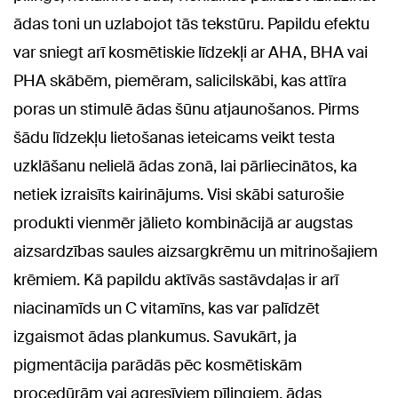
ādas toni un uzlabojot tās tekstūru. Papildu efektu
var sniegt arī kosmētiskie līdzekļi ar AHA, BHA vai
PHA skābēm, piemēram, salicilskābi, kas attīra
poras un stimulē ādas šūnu atjaunošanos. Pirms
šādu līdzekļu lietošanas ieteicams veikt testa
uzklāšanu nelielā ādas zonā, lai pārliecinātos, ka
netiek izraisīts kairinājums. Visi skābi saturošie
produkti vienmēr jālieto kombinācijā ar augstas
aizsardzības saules aizsargkrēmu un mitrinošajiem
krēmiem. Kā papildu aktīvās sastāvdaļas ir arī
niacinamīds un C vitamīns, kas var palīdzēt
izgaismot ādas plankumus. Savukārt, ja
pigmentācija parādās pēc kosmētiskām
procedūrām vai agresīviem pīlingiem, ādas