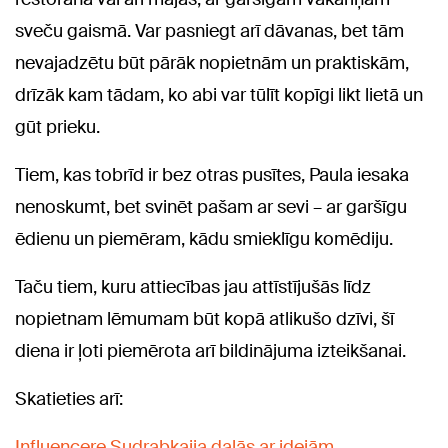
sveču gaismā. Var pasniegt arī dāvanas, bet tām
nevajadzētu būt pārāk nopietnām un praktiskām,
drīzāk kam tādam, ko abi var tūlīt kopīgi likt lietā un
gūt prieku.
Tiem, kas tobrīd ir bez otras pusītes, Paula iesaka
nenoskumt, bet svinēt pašam ar sevi – ar garšīgu
ēdienu un piemēram, kādu smieklīgu komēdiju.
Taču tiem, kuru attiecības jau attīstījušās līdz
nopietnam lēmumam būt kopā atlikušo dzīvi, šī
diena ir ļoti piemērota arī bildinājuma izteikšanai.
Skatieties arī:
Influencere Sudrabkaija dalās ar idejām