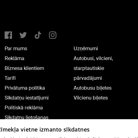
Par mums
Uzņēmumi
Reklāma
Autobusi, vilcieni,
Biznesa klientiem
starptautiskie
Tarifi
pārvadājumi
Privātuma politika
Autobusu biļetes
Sīkdatņu iestatījumi
Vilcienu biļetes
Politiskā reklāma
Sīkdatņu lietošanas
noteikumi
 tīmekļa vietne izmanto sīkdatnes
Komentāru pievienošana