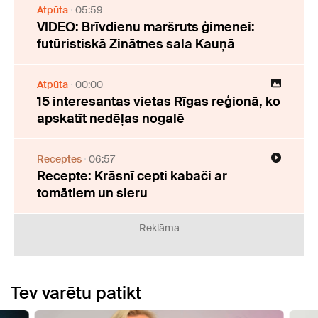
Atpūta
05:59
VIDEO: Brīvdienu maršruts ģimenei:
futūristiskā Zinātnes sala Kauņā
Atpūta
00:00
15 interesantas vietas Rīgas reģionā, ko
apskatīt nedēļas nogalē
Receptes
06:57
Recepte: Krāsnī cepti kabači ar
tomātiem un sieru
Reklāma
Tev varētu patikt