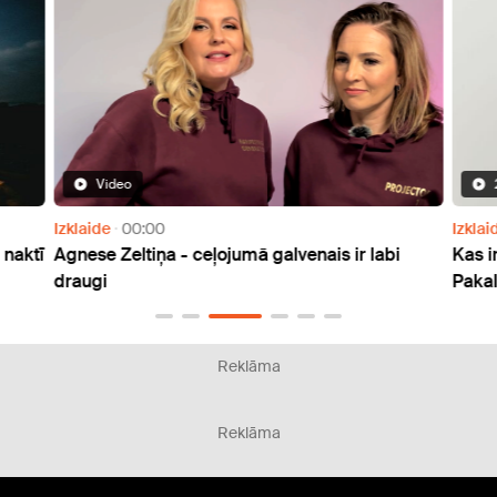
Video
Izklaide
00:00
Izklai
 naktī
Agnese Zeltiņa - ceļojumā galvenais ir labi
Kas i
draugi
Paka
Reklāma
Reklāma