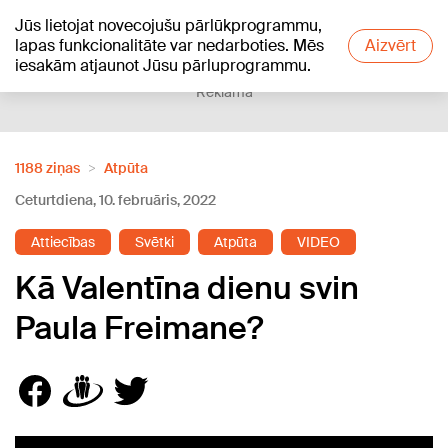
Jūs lietojat novecojušu pārlūkprogrammu,
+15
°C
lapas funkcionalitāte var nedarboties. Mēs
Aizvērt
iesakām atjaunot Jūsu pārluprogrammu.
Reklāma
1188 ziņas
Atpūta
Ceturtdiena, 10. februāris, 2022
Attiecības
Svētki
Atpūta
VIDEO
Kā Valentīna dienu svin
Paula Freimane?