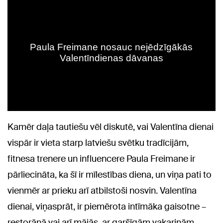
Kamēr daļa tautiešu vēl diskutē, vai Valentīna dienai
vispār ir vieta starp latviešu svētku tradīcijām,
fitnesa trenere un influencere Paula Freimane ir
pārliecināta, ka šī ir mīlestības diena, un viņa pati to
vienmēr ar prieku arī atbilstoši nosvin. Valentīna
dienai, viņasprāt, ir piemērota intīmāka gaisotne –
restorānā vai arī mājās, ar garšīgām vakariņām