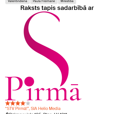
Valentīndiena
Paula Freimane
Mīlestība
Raksts tapis sadarbībā ar
“STV Pirmā!”, SIA Helio Media