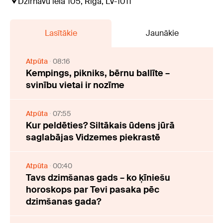
Dzirnavu iela 105, Rīga, LV-1011
Lasītākie
Jaunākie
Atpūta
08:16
Kempings, pikniks, bērnu ballīte –
svinību vietai ir nozīme
Atpūta
07:55
Kur peldēties? Siltākais ūdens jūrā
saglabājas Vidzemes piekrastē
Atpūta
00:40
Tavs dzimšanas gads – ko ķīniešu
horoskops par Tevi pasaka pēc
dzimšanas gada?