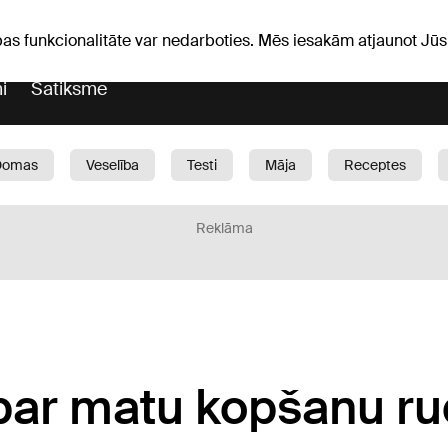
Laika ziņas
Horoskopi
pas funkcionalitāte var nedarboties. Mēs iesakām atjaunot J
i
Satiksme
Domas
Veselība
Testi
Māja
Receptes
Bērni
Auto
1188 play
Sports
Bizness
Reklāma
 par matu kopšanu ru