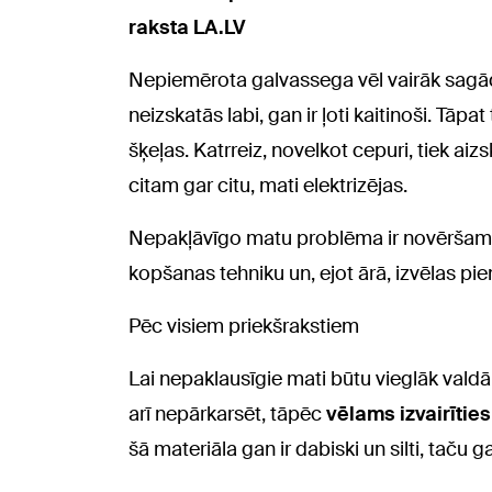
raksta LA.LV
Nepiemērota galvassega vēl vairāk sagādā
neizskatās labi, gan ir ļoti kaitinoši. Tāp
šķeļas. Katrreiz, novelkot cepuri, tiek aiz
citam gar citu, mati elektrizējas.
Nepakļāvīgo matu problēma ir novēršama 
kopšanas tehniku un, ejot ārā, izvēlas p
Pēc visiem priekšrakstiem
Lai nepaklausīgie mati būtu vieglāk valdām
arī nepārkarsēt, tāpēc
vēlams izvairītie
šā materiāla gan ir dabiski un silti, taču