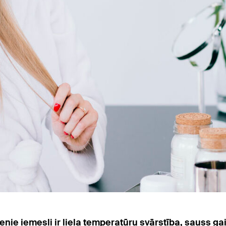
ie iemesli ir liela temperatūru svārstība, sauss ga