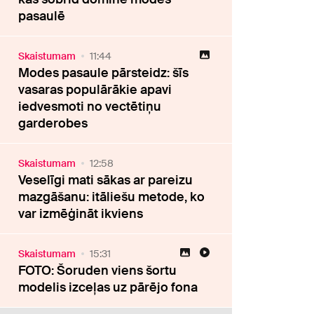
pasaulē
Skaistumam
11:44
Modes pasaule pārsteidz: šīs
vasaras populārākie apavi
iedvesmoti no vectētiņu
garderobes
Skaistumam
12:58
Veselīgi mati sākas ar pareizu
mazgāšanu: itāliešu metode, ko
var izmēģināt ikviens
Skaistumam
15:31
FOTO: Šoruden viens šortu
modelis izceļas uz pārējo fona