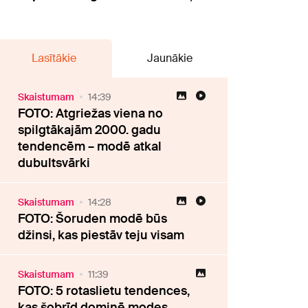
Lasītākie
Jaunākie
Skaistumam
14:39
FOTO: Atgriežas viena no
spilgtākajām 2000. gadu
tendencēm – modē atkal
dubultsvārki
Skaistumam
14:28
FOTO: Šoruden modē būs
džinsi, kas piestāv teju visam
Skaistumam
11:39
FOTO: 5 rotaslietu tendences,
kas šobrīd dominē modes