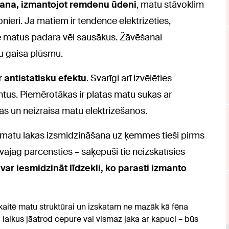
ana, izmantojot remdenu ūdeni
, matu stāvoklim
eri. Ja matiem ir tendence elektrizēties,
tie matus padara vēl sausākus. Žāvēšanai
u gaisa plūsmu.
r antistatisku efektu
. Svarīgi arī izvēlēties
s. Piemērotākas ir platas matu sukas ar
as un neizraisa matu elektrizēšanos.
ir matu lakas izsmidzināšana uz ķemmes tieši pirms
ajag pārcensties – saķepuši tie neizskatīsies
ar iesmidzināt līdzekli, ko parasti izmanto
 kaitē matu struktūrai un izskatam ne mazāk kā fēna
u laikus jāatrod cepure vai vismaz jaka ar kapuci – būs