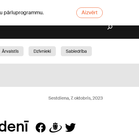
ūsu pārluprogrammu.
Aizvērt
Ārvalstīs
Dzīvnieki
Sabiedrība
Dārzs
Sestdiena, 7. oktobris, 2023
denī