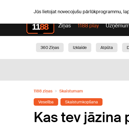
Pk, 07.08.2026.
+19
°C
Alfrēds, Fredis, Madars
Jūs lietojat novecojušu pārlūkprogrammu, la
Ziņas
1188 play
Uzņēmum
360 Ziņas
Izklaide
Atpūta
Aktuāli
Satiksme
Skaistumam
1188 ziņas
Skaistumam
Veselība
Skaistumkopšana
Kas tev jāzina