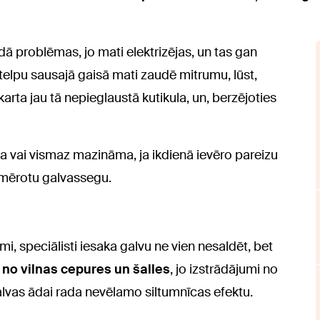
 problēmas, jo mati elektrizējas, un tas gan
at telpu sausajā gaisā mati zaudē mitrumu, lūst,
skarta jau tā nepieglaustā kutikula, un, berzējoties
vai vismaz mazināma, ja ikdienā ievēro pareizu
iemērotu galvassegu.
i, speciālisti iesaka galvu ne vien nesaldēt, bet
s no vilnas cepures un šalles
, jo izstrādājumi no
 galvas ādai rada nevēlamo siltumnīcas efektu.