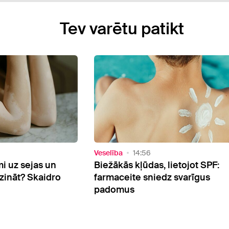
Tev varētu patikt
Skaistumam
07:38
ietojot SPF:
Dzīvnieku izcelsmes buljons -
 svarīgus
vērtīgākais kolagēna avots