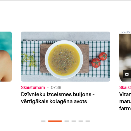
2 Attēli
Skaistumam
16:31
Vesel
Vitamīni un minerālvielas ādas un
Viss
matu skaistumam – konsultē
risi
farmaceite