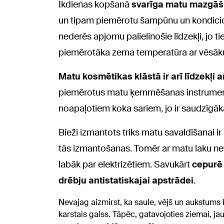
Ikdienas kopšanā
svarīga matu mazgāš
un tipam piemērotu šampūnu un kondicioni
nederēs apjomu palielinošie līdzekļi, jo 
piemērotāka zema temperatūra ar vēsāk
Matu kosmētikas klāstā ir arī līdzekļi a
piemērotus matu ķemmēšanas instrumentu
noapaļotiem koka sariem, jo ir saudzīgāk
Bieži izmantots triks matu savaldīšanai 
tās izmantošanas. Tomēr ar matu laku nev
labāk par elektrizētiem. Savukārt
cepurē v
drēbju antistatiskajai apstrādei
.
Nevajag aizmirst, ka saule, vējš un aukstums
karstais gaiss. Tāpēc, gatavojoties ziemai, ja