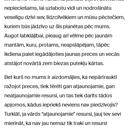
nepieciešams, lai uzlabotu vidi un nodrošinātu
veselīgu dzīvi sev, līdzcilvēkiem un mūsu pēctečiem,
kuriem būs jādzīvo uz šīs planētas pēc mums.
Augot labklājībai, pieaug arī vēlme pēc jaunām
mantām, kuru, protams, neapslāpējam, tāpēc
ikdiena paiet iegādājoties jaunas preces un vecās
atstājot novārtā zem biezas putekļu kārtas.
Bet kurš no mums ir aizdomājies, ka nepārtraukti
ražojot preces, tiek tērēti gan atjaunojamie, gan
neatjaunojamie resursi, un tas tiek darīts tādos
apjomos, kādus iepriekš neviens nav piedzīvojis?
Turklāt, ja vārds “atjaunojamie” resursi, ļauj tev sevi
mierināt, ka nav jau nemaz tik traki un resursi