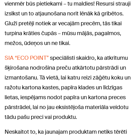
vienmēr būs pietiekami – tu maldies! Resursi strauji
izsīkst un to atjaunošana norit lēnāk kā gribētos.
Gluži pretēji notiek ar vecajām precēm, tās tikai
turpina krāties čupās – mūsu mājās, pagalmos,
mežos, ūdeņos un ne tikai.
SIA “ECO POINT”
speciālisti skaidro, ka atkritumu
šķirošana nodrošina preču atkārtotu pārstrādi un
izmantošanu. Tā vietā, lai katru reizi zāģētu koku un
ražotu kartona kastes, papīra klades un līdzīgas
lietas, iespējams nodot papīra un kartona preces
pārstrādei, lai no jau eksistējoša materiāla veidotu
tādu pašu preci vai produktu.
Neskaitot to, ka jaunajam produktam netiks tērēti