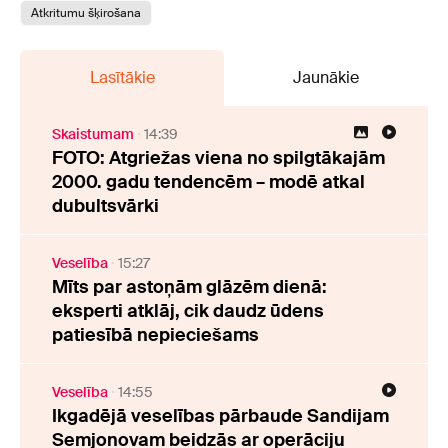
Atkritumu šķirošana
Lasītākie
Jaunākie
Skaistumam
14:39
FOTO: Atgriežas viena no spilgtākajām
2000. gadu tendencēm – modē atkal
dubultsvārki
Veselība
15:27
Mīts par astoņām glāzēm dienā:
eksperti atklāj, cik daudz ūdens
patiesībā nepieciešams
Veselība
14:55
Ikgadējā veselības pārbaude Sandijam
Semjonovam beidzās ar operāciju