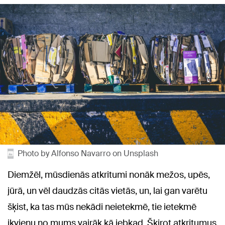
Photo by Alfonso Navarro on Unsplash
Diemžēl, mūsdienās atkritumi nonāk mežos, upēs,
jūrā, un vēl daudzās citās vietās, un, lai gan varētu
šķist, ka tas mūs nekādi neietekmē, tie ietekmē
ikvienu no mums vairāk kā jebkad. Šķirot atkritumus