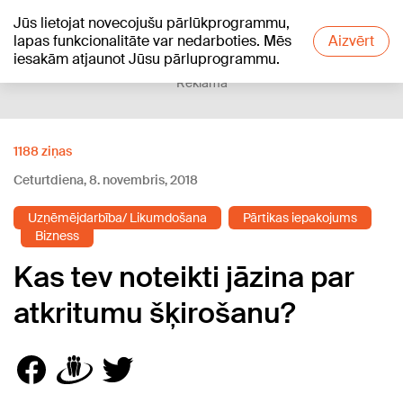
Jūs lietojat novecojušu pārlūkprogrammu,
+20
°C
lapas funkcionalitāte var nedarboties. Mēs
Aizvērt
iesakām atjaunot Jūsu pārluprogrammu.
Reklāma
1188 ziņas
Ceturtdiena, 8. novembris, 2018
Uzņēmējdarbība/ Likumdošana
Pārtikas iepakojums
Bizness
Kas tev noteikti jāzina par
atkritumu šķirošanu?