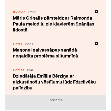
Izklaide
17:22
Māris Grigalis pārsteidz ar Raimonda
Paula melodiju pie klavierēm Spānijas
lidostā
Dārzs
16:23
Magonei galvassāpes sagādā
negaidīta problēma siltumnīcā
Domas
11:48
Dziedātāja Emīlija Bērziņa ar
aizkustinošu vēstījumu lūdz līdzcilvēku
palīdzību
Reklāma