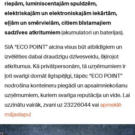
riepām, luminiscentajām spuldzēm,
elektriskajām un elektroniskajām iekārtām,
eļļām un smērvielām, citiem bīstamajiem
sadzīves atkritumiem
(akumulatori un baterijas).
SIA “ECO POINT” aicina visus būt atbildīgiem un
izvēlēties dabai draudzīgu dzīvesveidu, šķirojot
atkritumus. Kā privātpersonām, tā uzņēmumiem ir
ļoti svarīgi domāt ilgtspējīgi, tāpēc “ECO POINT”
nodrošina konteineru piegādi un apsaimniekošanu
uzņēmumiem, kuriem svarīga reputācija un vide. Lai
uzzinātu vairāk, zvani uz 23226044 vai
apmeklē
mājaslapu!