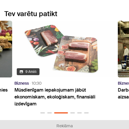
Tev varētu patikt
9 Attēli
Bizness
10:30
Bizne
mies
Mūsdienīgam iepakojumam jābūt
Darba
ekonomiskam, ekoloģiskam, finansiāli
aizsa
izdevīgam
Reklāma