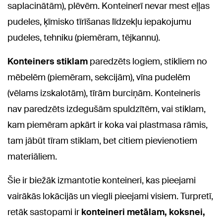
saplacinātām), plēvēm. Konteinerī nevar mest eļļas
pudeles, ķīmisko tīrīšanas līdzekļu iepakojumu
pudeles, tehniku (piemēram, tējkannu).
Konteiners stiklam
paredzēts logiem, stikliem no
mēbelēm (piemēram, sekcijām), vīna pudelēm
(vēlams izskalotām), tīrām burciņām. Konteineris
nav paredzēts izdegušām spuldzītēm, vai stiklam,
kam piemēram apkārt ir koka vai plastmasa rāmis,
tam jābūt tīram stiklam, bet citiem pievienotiem
materiāliem.
Šie ir biežāk izmantotie konteineri, kas pieejami
vairākās lokācijās un viegli pieejami visiem. Turpretī,
retāk sastopami ir
konteineri metālam, koksnei,