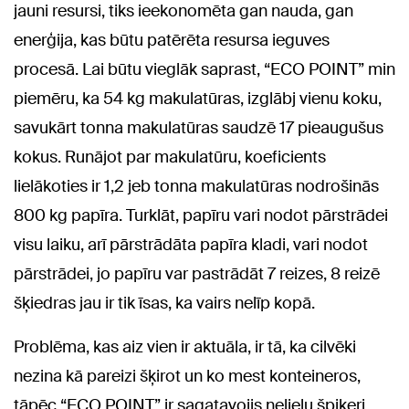
jauni resursi, tiks ieekonomēta gan nauda, gan
enerģija, kas būtu patērēta resursa ieguves
procesā. Lai būtu vieglāk saprast, “ECO POINT” min
piemēru, ka 54 kg makulatūras, izglābj vienu koku,
savukārt tonna makulatūras saudzē 17 pieaugušus
kokus. Runājot par makulatūru, koeficients
lielākoties ir 1,2 jeb tonna makulatūras nodrošinās
800 kg papīra. Turklāt, papīru vari nodot pārstrādei
visu laiku, arī pārstrādāta papīra kladi, vari nodot
pārstrādei, jo papīru var pastrādāt 7 reizes, 8 reizē
šķiedras jau ir tik īsas, ka vairs nelīp kopā.
Problēma, kas aiz vien ir aktuāla, ir tā, ka cilvēki
nezina kā pareizi šķirot un ko mest konteineros,
tāpēc “ECO POINT” ir sagatavojis nelielu špikeri,