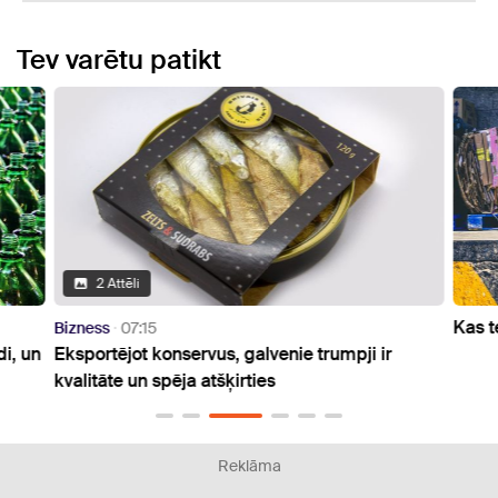
Tev varētu patikt
2 Attēli
Kas t
Bizness
07:15
di, un
Eksportējot konservus, galvenie trumpji ir
kvalitāte un spēja atšķirties
Reklāma