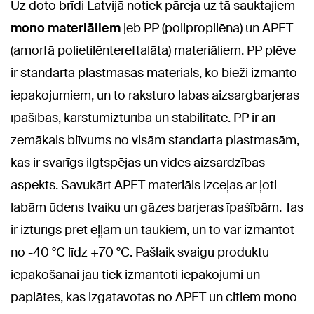
Uz doto brīdi Latvijā notiek pāreja uz tā sauktajiem
mono materiāliem
jeb PP (polipropilēna) un APET
(amorfā polietilēntereftalāta) materiāliem. PP plēve
ir standarta plastmasas materiāls, ko bieži izmanto
iepakojumiem, un to raksturo labas aizsargbarjeras
īpašības, karstumizturība un stabilitāte. PP ir arī
zemākais blīvums no visām standarta plastmasām,
kas ir svarīgs ilgtspējas un vides aizsardzības
aspekts. Savukārt APET materiāls izceļas ar ļoti
labām ūdens tvaiku un gāzes barjeras īpašībām. Tas
ir izturīgs pret eļļām un taukiem, un to var izmantot
no -40 °C līdz +70 °C. Pašlaik svaigu produktu
iepakošanai jau tiek izmantoti iepakojumi un
paplātes, kas izgatavotas no APET un citiem mono