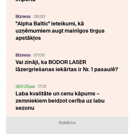
Bizness
08:00
"Alpha Baltic" ieteikumi, kā
uzņēmumiem augt mainīgos tirgus
apstākļos
Bizness
07:09
Vai zināji, ka BODOR LASER
lāzergriešanas iekārtas ir Nr. 1 pasaulē?
360 Ziņas
17:31
Laba kvalitāte un cenu kāpums –
zemniekiem beidzot cerība uz labu
sezonu
Reklāma