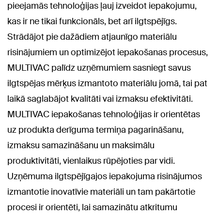
pieejamās tehnoloģijas ļauj izveidot iepakojumu,
kas ir ne tikai funkcionāls, bet arī ilgtspējīgs.
Strādājot pie dažādiem atjaunīgo materiālu
risinājumiem un optimizējot iepakošanas procesus,
MULTIVAC palīdz uzņēmumiem sasniegt savus
ilgtspējas mērķus izmantoto materiālu jomā, tai pat
laikā saglabājot kvalitāti vai izmaksu efektivitāti.
MULTIVAC iepakošanas tehnoloģijas ir orientētas
uz produkta derīguma termiņa pagarināšanu,
izmaksu samazināšanu un maksimālu
produktivitāti, vienlaikus rūpējoties par vidi.
Uzņēmuma ilgtspējīgajos iepakojuma risinājumos
izmantotie inovatīvie materiāli un tam pakārtotie
procesi ir orientēti, lai samazinātu atkritumu