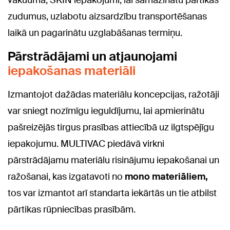
vakuuma, SKIN iepakojumi, lai samazinātu pārtikas
zudumus, uzlabotu aizsardzību transportēšanas
laikā un pagarinātu uzglabāšanas termiņu.
Pārstrādājami un atjaunojami
iepakošanas materiāli
Izmantojot dažādas materiālu koncepcijas, ražotāji
var sniegt nozīmīgu ieguldījumu, lai apmierinātu
pašreizējās tirgus prasības attiecībā uz ilgtspējīgu
iepakojumu. MULTIVAC piedāvā virkni
pārstrādājamu materiālu risinājumu iepakošanai un
ražošanai, kas izgatavoti no
mono materiāliem,
tos var izmantot arī standarta iekārtās un tie atbilst
pārtikas rūpniecības prasībām.