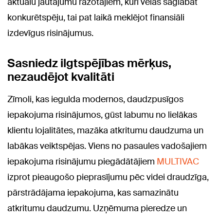
aktuālu jautājumu ražotājiem, kuri vēlas saglabāt
konkurētspēju, tai pat laikā meklējot finansiāli
izdevīgus risinājumus.
Sasniedz ilgtspējības mērķus,
nezaudējot kvalitāti
Zīmoli, kas iegulda modernos, daudzpusīgos
iepakojuma risinājumos, gūst labumu no lielākas
klientu lojalitātes, mazāka atkritumu daudzuma un
labākas veiktspējas. Viens no pasaules vadošajiem
iepakojuma risinājumu piegādātājiem
MULTIVAC
izprot pieaugošo pieprasījumu pēc videi draudzīga,
pārstrādājama iepakojuma, kas samazinātu
atkritumu daudzumu. Uzņēmuma pieredze un