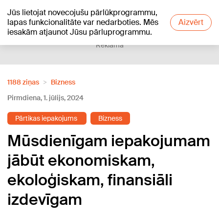
Jūs lietojat novecojušu pārlūkprogrammu,
+25
°C
lapas funkcionalitāte var nedarboties. Mēs
Aizvērt
iesakām atjaunot Jūsu pārluprogrammu.
Reklāma
1188 ziņas
Bizness
Pirmdiena, 1. jūlijs, 2024
Pārtikas iepakojums
Bizness
Mūsdienīgam iepakojumam
jābūt ekonomiskam,
ekoloģiskam, finansiāli
izdevīgam