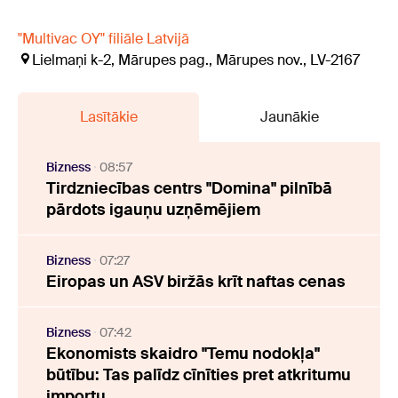
"Multivac OY" filiāle Latvijā
Lielmaņi k-2, Mārupes pag., Mārupes nov., LV-2167
Lasītākie
Jaunākie
Bizness
08:57
Tirdzniecības centrs "Domina" pilnībā
pārdots igauņu uzņēmējiem
Bizness
07:27
Eiropas un ASV biržās krīt naftas cenas
Bizness
07:42
Ekonomists skaidro "Temu nodokļa"
būtību: Tas palīdz cīnīties pret atkritumu
importu