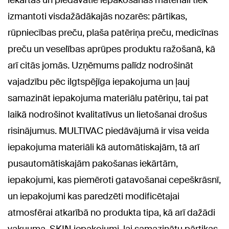
iekārtas un piedāvātie iepakošanas materiāli tiek
izmantoti visdažādākajās nozarēs: pārtikas,
rūpniecības preču, plaša patēriņa preču, medicīnas
preču un veselības aprūpes produktu ražošanā, kā
arī citās jomās. Uzņēmums palīdz nodrošināt
vajadzību pēc ilgtspējīga iepakojuma un ļauj
samazināt iepakojuma materiālu patēriņu, tai pat
laikā nodrošinot kvalitatīvus un lietošanai drošus
risinājumus. MULTIVAC piedāvājumā ir visa veida
iepakojuma materiāli kā automātiskajām, tā arī
pusautomātiskajām pakošanas iekārtām,
iepakojumi, kas piemēroti gatavošanai cepeškrāsnī,
un iepakojumi kas paredzēti modificētajai
atmosfērai atkarībā no produkta tipa, kā arī dažādi