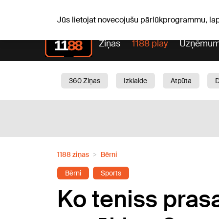
Pk, 07.08.2026.
+18
°C
Alfrēds, Fredis, Madars
Jūs lietojat novecojušu pārlūkprogrammu, la
Ziņas
1188 play
Uzņēmum
360 Ziņas
Izklaide
Atpūta
Aktuāli
Satiksme
Skaistumam
1188 ziņas
Bērni
Bērni
Sports
Ko teniss pras