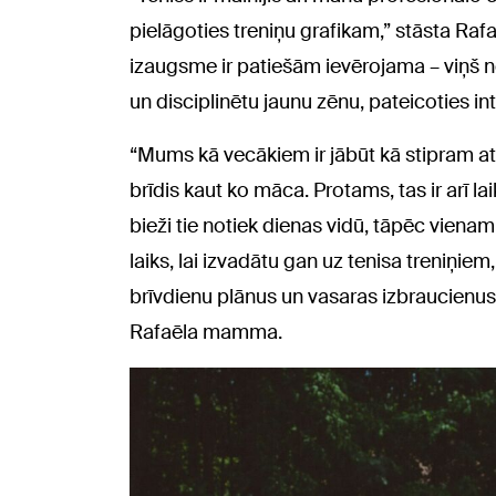
pielāgoties treniņu grafikam,” stāsta Raf
izaugsme ir patiešām ievērojama – viņš no
un disciplinētu jaunu zēnu, pateicoties i
“Mums kā vecākiem ir jābūt kā stipram a
brīdis kaut ko māca. Protams, tas ir arī la
bieži tie notiek dienas vidū, tāpēc vienam
laiks, lai izvadātu gan uz tenisa treniņie
brīvdienu plānus un vasaras izbraucienus
Rafaēla mamma.