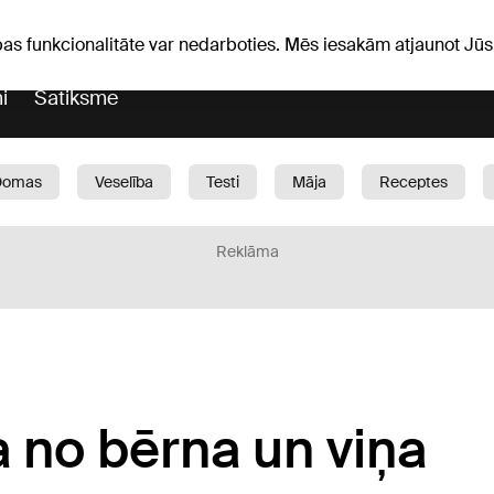
Laika ziņas
Horoskopi
pas funkcionalitāte var nedarboties. Mēs iesakām atjaunot J
i
Satiksme
Domas
Veselība
Testi
Māja
Receptes
Bērni
Auto
1188 play
Sports
Bizness
Reklāma
a no bērna un viņa