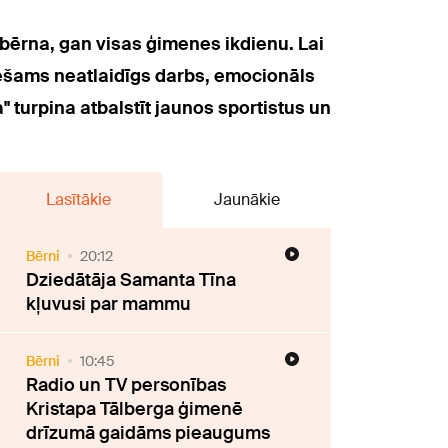
n bērna, gan visas ģimenes ikdienu. Lai
iešams neatlaidīgs darbs, emocionāls
" turpina atbalstīt jaunos sportistus un
Lasītākie
Jaunākie
Bērni
20:12
Dziedātāja Samanta Tīna
kļuvusi par mammu
Bērni
10:45
Radio un TV personības
Kristapa Tālberga ģimenē
drīzumā gaidāms pieaugums