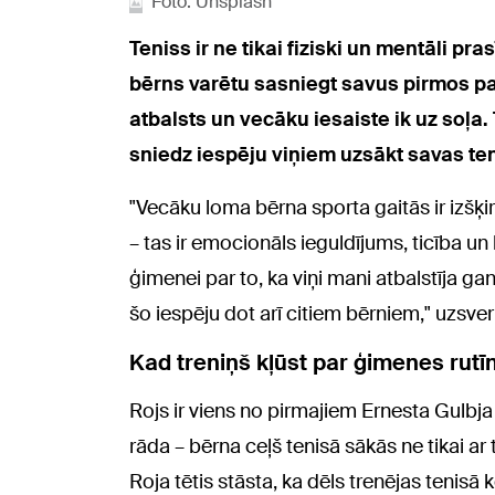
Foto: Unsplash
Teniss ir ne tikai fiziski un mentāli p
bērns varētu sasniegt savus pirmos pa
atbalsts un vecāku iesaiste ik uz soļa.
sniedz iespēju viņiem uzsākt savas te
"Vecāku loma bērna sporta gaitās ir izšķir
– tas ir emocionāls ieguldījums, ticība un
ģimenei par to, ka viņi mani atbalstīja g
šo iespēju dot arī citiem bērniem," uzsver
Kad treniņš kļūst par ģimenes rutīn
Rojs ir viens no pirmajiem Ernesta Gulbj
rāda – bērna ceļš tenisā sākās ne tikai ar
Roja tētis stāsta, ka dēls trenējas tenis