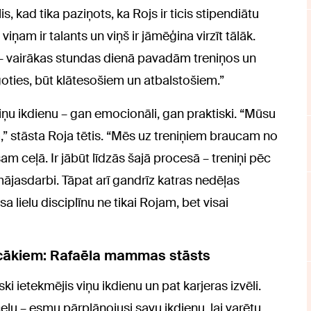
is, kad tika paziņots, ka Rojs ir ticis stipendiātu
viņam ir talants un viņš ir jāmēģina virzīt tālāk.
s – vairākas stundas dienā pavadām treniņos un
goties, būt klātesošiem un atbalstošiem.”
s viņu ikdienu – gan emocionāli, gan praktiski. “Mūsu
m,” stāsta Roja tētis. “Mēs uz treniņiem braucam no
m ceļā. Ir jābūt līdzās šajā procesā – treniņi pēc
mājasdarbi. Tāpat arī gandrīz katras nedēļas
lielu disciplīnu ne tikai Rojam, bet visai
vecākiem: Rafaēla mammas stāsts
ski ietekmējis viņu ikdienu un pat karjeras izvēli.
ceļu – esmu pārplānojusi savu ikdienu, lai varētu