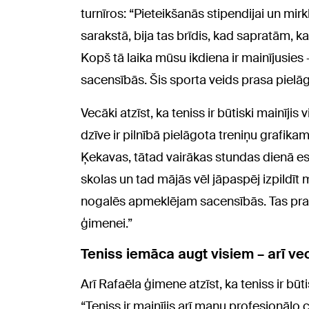
turnīros: “Pieteikšanās stipendijai un mirkl
sarakstā, bija tas brīdis, kad sapratām, ka 
Kopš tā laika mūsu ikdiena ir mainījusie
sacensībās. Šis sporta veids prasa pielā
Vecāki atzīst, ka teniss ir būtiski mainīji
dzīve ir pilnībā pielāgota treniņu grafika
Ķekavas, tātad vairākas stundas dienā esa
skolas un tad mājās vēl jāpaspēj izpildīt 
nogalēs apmeklējam sacensībās. Tas prasa 
ģimenei.”
Teniss iemāca augt visiem – arī 
Arī Rafaēla ģimene atzīst, ka teniss ir būti
“Teniss ir mainījis arī manu profesionālo 