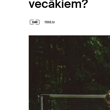
vecākiem?
1188.lv