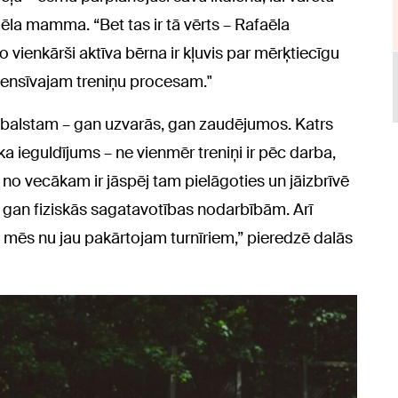
aēla mamma. “Bet tas ir tā vērts – Rafaēla
 vienkārši aktīva bērna ir kļuvis par mērķtiecīgu
ntensīvajam treniņu procesam."
tbalstam – gan uzvarās, gan zaudējumos. Katrs
ika ieguldījums – ne vienmēr treniņi ir pēc darba,
 no vecākam ir jāspēj tam pielāgoties un jāizbrīvē
m, gan fiziskās sagatavotības nodarbībām. Arī
 mēs nu jau pakārtojam turnīriem,” pieredzē dalās