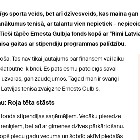
rasīgs sporta veids, bet arī dzīvesveids, kas maina ga
nākumus tenisā, ar talantu vien nepietiek – nepiec
 Tieši tāpēc Ernesta Gulbja fonds kopā ar "Rimi Latvia
nisa gaitas ar stipendiju programmas palīdzību.
oša. Tas nav tikai jautājums par finansēm vai laiku
 klātbūtne ik brīdi. Es pats esmu pateicīgs savai
an uzvarās, gan zaudējumos. Tagad man ir svarīgi
 Latvijas tenisa zvaigzne Ernests Gulbis.
u: Roja tēta stāsts
a fonda stipendijas saņēmējiem. Vecāku pieredze
 treniņiem, bet arī ar ģimenes dzīves pārkārtošanu.
ā kopš piecu gadu vecuma un šobrīd aktīvi piedalās