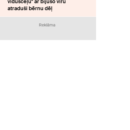
vidusceļu" ar bijušo vīru
atraduši bērnu dēļ
Reklāma