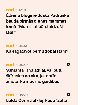
Bērni
12:01
Ēdienu blogere Juška Padruška
bauda pirmās dienas mammas
lomā: "Mums iet pārsteidzoši
labi!"
Bērni
01:00
Kā sagatavot bērnu zobārstam?
Bērni
08:30
Samanta Tīna atklāj, vai būtu
šķīrusies no vīra, ja tobrīd
zinātu, ka ir bērna gaidībās
Bērni
08:20
Lelde Ceriņa atklāj, kādu "zelta