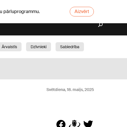
ūsu pārluprogrammu.
Aizvērt
Ārvalstīs
Dzīvnieki
Sabiedrība
Dārzs
Svētdiena, 18. maijs, 2025