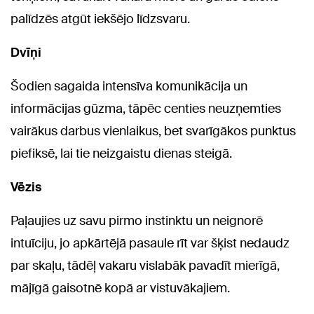
palīdzēs atgūt iekšējo līdzsvaru.
Dvīņi
Šodien sagaida intensīva komunikācija un
informācijas gūzma, tāpēc centies neuzņemties
vairākus darbus vienlaikus, bet svarīgākos punktus
piefiksē, lai tie neizgaistu dienas steigā.
Vēzis
Paļaujies uz savu pirmo instinktu un neignorē
intuīciju, jo apkārtējā pasaule rīt var šķist nedaudz
par skaļu, tādēļ vakaru vislabāk pavadīt mierīgā,
mājīgā gaisotnē kopā ar vistuvākajiem.