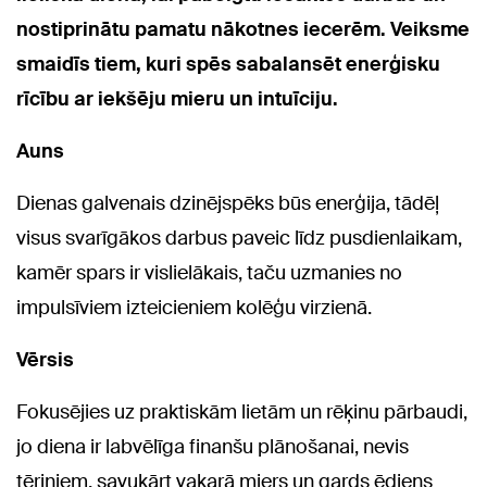
nostiprinātu pamatu nākotnes iecerēm. Veiksme
smaidīs tiem, kuri spēs sabalansēt enerģisku
rīcību ar iekšēju mieru un intuīciju.
Auns
Dienas galvenais dzinējspēks būs enerģija, tādēļ
visus svarīgākos darbus paveic līdz pusdienlaikam,
kamēr spars ir vislielākais, taču uzmanies no
impulsīviem izteicieniem kolēģu virzienā.
Vērsis
Fokusējies uz praktiskām lietām un rēķinu pārbaudi,
jo diena ir labvēlīga finanšu plānošanai, nevis
tēriņiem, savukārt vakarā miers un gards ēdiens