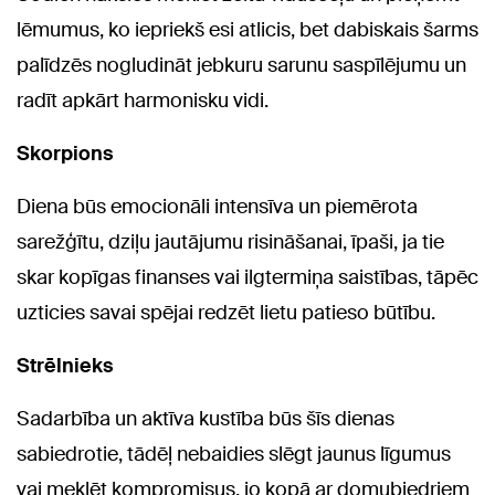
lēmumus, ko iepriekš esi atlicis, bet dabiskais šarms
palīdzēs nogludināt jebkuru sarunu saspīlējumu un
radīt apkārt harmonisku vidi.
Skorpions
Diena būs emocionāli intensīva un piemērota
sarežģītu, dziļu jautājumu risināšanai, īpaši, ja tie
skar kopīgas finanses vai ilgtermiņa saistības, tāpēc
uzticies savai spējai redzēt lietu patieso būtību.
Strēlnieks
Sadarbība un aktīva kustība būs šīs dienas
sabiedrotie, tādēļ nebaidies slēgt jaunus līgumus
vai meklēt kompromisus, jo kopā ar domubiedriem