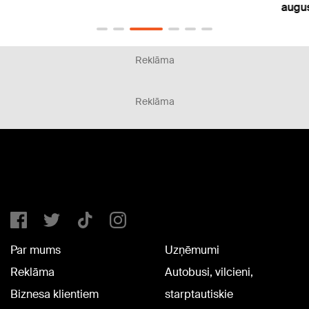
augus
Reklāma
Reklāma
Par mums
Uzņēmumi
Reklāma
Autobusi, vilcieni,
Biznesa klientiem
starptautiskie