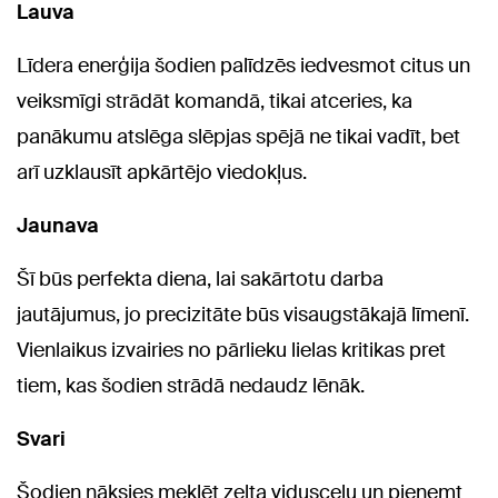
Lauva
Līdera enerģija šodien palīdzēs iedvesmot citus un
veiksmīgi strādāt komandā, tikai atceries, ka
panākumu atslēga slēpjas spējā ne tikai vadīt, bet
arī uzklausīt apkārtējo viedokļus.
Jaunava
Šī būs perfekta diena, lai sakārtotu darba
jautājumus, jo precizitāte būs visaugstākajā līmenī.
Vienlaikus izvairies no pārlieku lielas kritikas pret
tiem, kas šodien strādā nedaudz lēnāk.
Svari
Šodien nāksies meklēt zelta vidusceļu un pieņemt