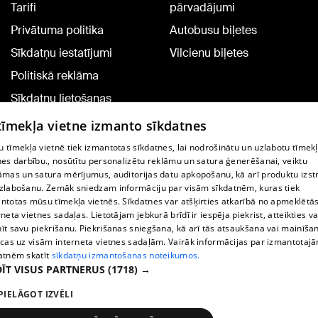
Tarifi
pārvadājumi
Privātuma politika
Autobusu biļetes
Sīkdatņu iestatījumi
Vilcienu biļetes
Politiskā reklāma
Sīkdatņu lietošanas
noteikumi
 tīmekļa vietne izmanto sīkdatnes
Komentāru pievienošana
 tīmekļa vietnē tiek izmantotas sīkdatnes, lai nodrošinātu un uzlabotu tīmek
nes darbību., nosūtītu personalizētu reklāmu un satura ģenerēšanai, veiktu
āmas un satura mērījumus, auditorijas datu apkopošanu, kā arī produktu izst
TV programma
zlabošanu. Zemāk sniedzam informāciju par visām sīkdatnēm, kuras tiek
Līguma noteikumi
ntotas mūsu tīmekļa vietnēs. Sīkdatnes var atšķirties atkarībā no apmeklētā
rneta vietnes sadaļas. Lietotājam jebkurā brīdī ir iespēja piekrist, atteikties va
360 Ziņu kontakti
īt savu piekrišanu. Piekrišanas sniegšana, kā arī tās atsaukšana vai mainīša
ecas uz visām interneta vietnes sadaļām. Vairāk informācijas par izmantotaj
Helio Media
atnēm skatīt
sīkdatņu izmantošanas noteikumos.
ĪT VISUS PARTNERUS
(1718) →
Portāla palīdzības dienests: e-pasts -
info@1188.lv
PIELĀGOT IZVĒLI
Copyright © 2004-2026 SIA HELIO MEDIA.