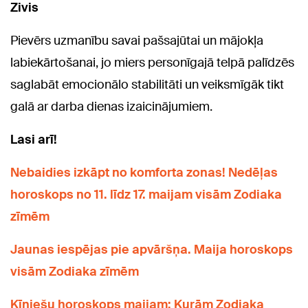
Zivis
Pievērs uzmanību savai pašsajūtai un mājokļa
labiekārtošanai, jo miers personīgajā telpā palīdzēs
saglabāt emocionālo stabilitāti un veiksmīgāk tikt
galā ar darba dienas izaicinājumiem.
Lasi arī!
Nebaidies izkāpt no komforta zonas! Nedēļas
horoskops no 11. līdz 17. maijam visām Zodiaka
zīmēm
Jaunas iespējas pie apvāršņa. Maija horoskops
visām Zodiaka zīmēm
Ķīniešu horoskops maijam: Kurām Zodiaka