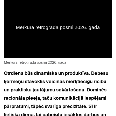
Merkura retrogrāda posmi 2026. gadā
Otrdiena būs dinamiska un produktīva. Debesu
ķermeņu stāvoklis veicinās mērķtiecīgu rīcību
un praktisku jautājumu sakārtošanu. Dominēs
racionāla pieeja, taču komunikācijā iespējami
pārpratumi, tāpēc svarīga precizitāte. Šī ir
lieliska diena, lai pabeigtu iesāktos darbus un