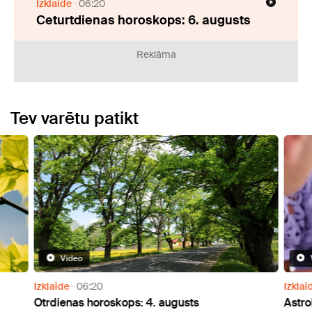
Izklaide
06:20
Ceturtdienas horoskops: 6. augusts
Reklāma
Tev varētu patikt
Video
Izklaide
06:20
Izklai
Otrdienas horoskops: 4. augusts
Astro