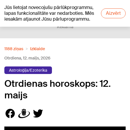
Jūs lietojat novecojušu pārlūkprogrammu,
+24
°C
lapas funkcionalitāte var nedarboties. Mēs
Aizvērt
iesakām atjaunot Jūsu pārluprogrammu.
Reklāma
1188 ziņas
Izklaide
Otrdiena, 12. maijs, 2026
Astroloģija/Ezoterika
Otrdienas horoskops: 12.
maijs