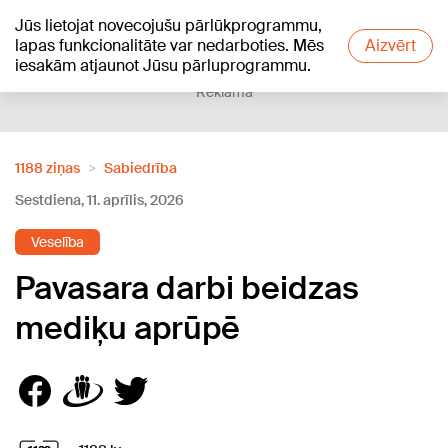
Jūs lietojat novecojušu pārlūkprogrammu,
+27
°C
lapas funkcionalitāte var nedarboties. Mēs
Aizvērt
iesakām atjaunot Jūsu pārluprogrammu.
Reklāma
1188 ziņas
Sabiedrība
Sestdiena, 11. aprīlis, 2026
Veselība
Pavasara darbi beidzas
mediķu aprūpē