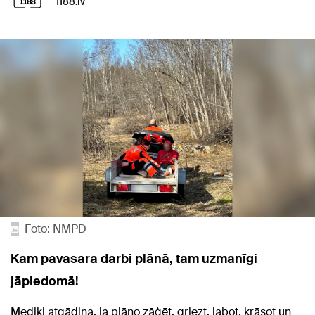
1188.lv
Foto: NMPD
Kam pavasara darbi plānā, tam uzmanīgi
jāpiedomā!
Mediķi atgādina, ja plāno zāģēt, griezt, labot, krāsot un