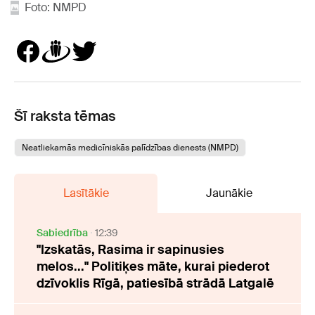
Foto: NMPD
Šī raksta tēmas
Neatliekamās medicīniskās palīdzības dienests (NMPD)
Lasītākie
Jaunākie
Sabiedrība
12:39
"Izskatās, Rasima ir sapinusies
melos..." Politiķes māte, kurai piederot
dzīvoklis Rīgā, patiesībā strādā Latgalē