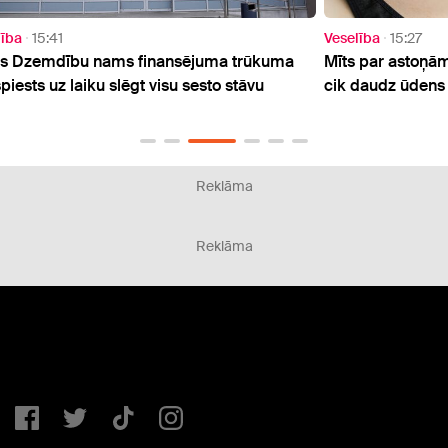
Veselība
15:27
Sabie
uma
Mīts par astoņām glāzēm dienā: eksperti atklāj,
Rinkē
cik daudz ūdens patiesībā nepieciešams
finan
paci
Reklāma
Reklāma