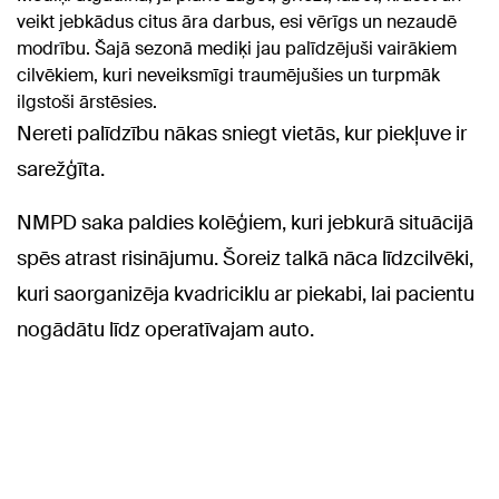
veikt jebkādus citus āra darbus, esi vērīgs un nezaudē
modrību. Šajā sezonā mediķi jau palīdzējuši vairākiem
cilvēkiem, kuri neveiksmīgi traumējušies un turpmāk
ilgstoši ārstēsies.
Nereti palīdzību nākas sniegt vietās, kur piekļuve ir
sarežģīta.
NMPD saka paldies kolēģiem, kuri jebkurā situācijā
spēs atrast risinājumu. Šoreiz talkā nāca līdzcilvēki,
kuri saorganizēja kvadriciklu ar piekabi, lai pacientu
nogādātu līdz operatīvajam auto.