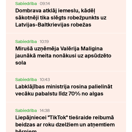
Sabiedrība
09:14
Dombrava atklāj iemeslu, kādēļ
sākotnēji tika slēgts robežpunkts uz
Latvijas-Baltkrievijas robežas
Sabiedrība
10:19
Mirušā uzņēmēja Valērija Maligina
jaunākā meita nonākusi uz apsūdzēto
sola
Sabiedrība
10:43
Labklājības ministrija rosina palielināt
vecāku pabalstu līdz 70% no algas
Sabiedrība
14:38
Liepājniecei "TikTok" tiešraide reibumā
beidzas ar roku dzelžiem un atņemtiem
bērniem