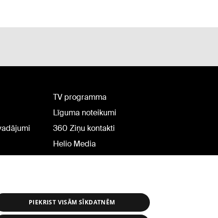
TV programma
Līguma noteikumi
rvadājumi
360 Ziņu kontakti
Helio Media
PIEKRIST VISĀM SĪKDATNĒM