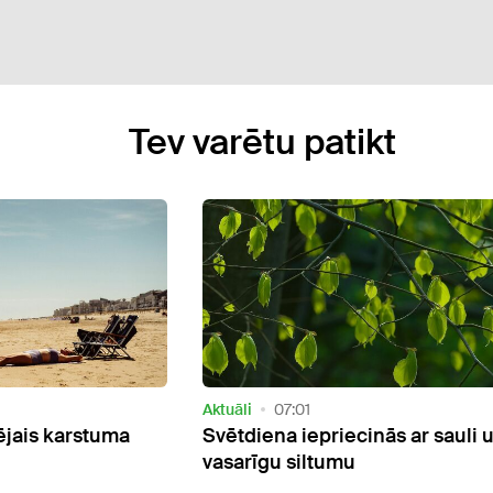
Tev varētu patikt
Aktuāli
09:26
nās ar sauli un
Sestdien daudzviet Latvijā gai
lietus un pērkona negaiss