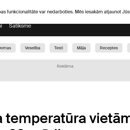
Laika ziņas
Horoskopi
vefa
pas funkcionalitāte var nedarboties. Mēs iesakām atjaunot J
i
Satiksme
Domas
Veselība
Testi
Māja
Receptes
Bērni
Auto
1188 play
Sports
Bizness
Reklāma
a temperatūra vietā