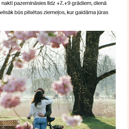
naktī pazemināsies līdz +7..+9 grādiem, dienā
vēsāk būs pilsētas ziemeļos, kur gaidāma jūras