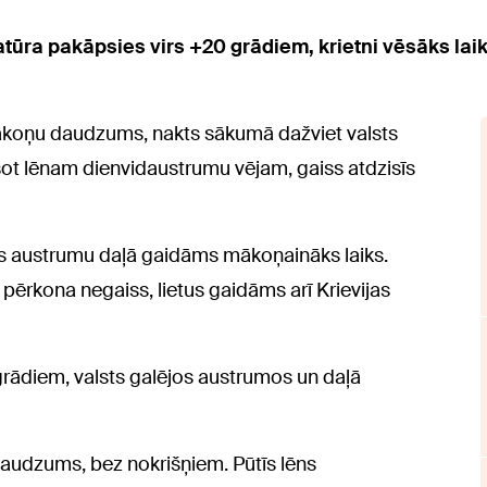
atūra pakāpsies virs +20 grādiem, krietni vēsāks lai
mākoņu daudzums, nakts sākumā dažviet valsts
Pūšot lēnam dienvidaustrumu vējam, gaiss atdzisīs
sts austrumu daļā gaidāms mākoņaināks laiks.
 pērkona negaiss, lietus gaidāms arī Krievijas
2 grādiem, valsts galējos austrumos un daļā
audzums, bez nokrišņiem. Pūtīs lēns