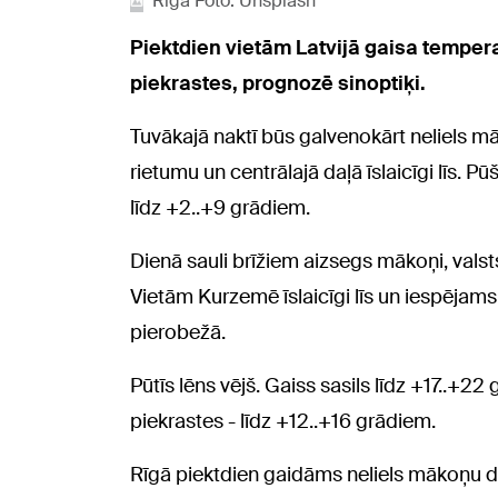
Rīga Foto: Unsplash
Piektdien vietām Latvijā gaisa temper
piekrastes, prognozē sinoptiķi.
Tuvākajā naktī būs galvenokārt neliels 
rietumu un centrālajā daļā īslaicīgi līs. 
līdz +2..+9 grādiem.
Dienā sauli brīžiem aizsegs mākoņi, val
Vietām Kurzemē īslaicīgi līs un iespējams
pierobežā.
Pūtīs lēns vējš. Gaiss sasils līdz +17..+2
piekrastes - līdz +12..+16 grādiem.
Rīgā piektdien gaidāms neliels mākoņu d