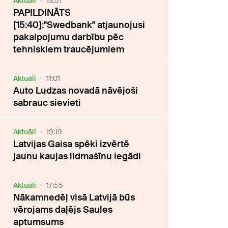
Aktuāli
13:51
PAPILDINĀTS
[15:40]:"Swedbank" atjaunojusi
pakalpojumu darbību pēc
tehniskiem traucējumiem
Aktuāli
11:01
Auto Ludzas novadā nāvējoši
sabrauc sievieti
Aktuāli
19:19
Latvijas Gaisa spēki izvērtē
jaunu kaujas lidmašīnu iegādi
Aktuāli
17:55
Nākamnedēļ visā Latvijā būs
vērojams daļējs Saules
aptumsums