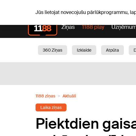
Sv, 09.08.2026.
+24
°C
Genoveva, Madara, Geno
Jūs lietojat novecojušu pārlūkprogrammu, la
Ziņas
1188 play
Uzņēmum
360 Ziņas
Izklaide
Atpūta
Aktuāli
Satiksme
Skaistumam
1188 ziņas
Aktuāli
Laika ziņas
Piektdien gais