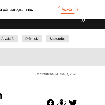
ūsu pārluprogrammu.
Aizvērt
Ārvalstīs
Dzīvnieki
Sabiedrība
Dārzs
Ceturtdiena, 14. maijs, 2026
m