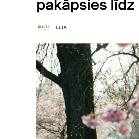
pakāpsies līdz
LETA