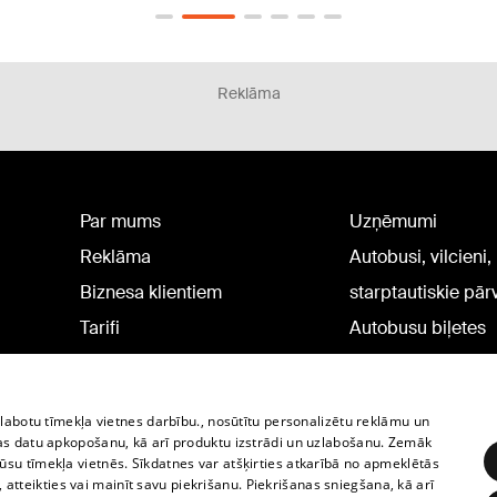
Reklāma
Par mums
Uzņēmumi
Reklāma
Autobusi, vilcieni,
Biznesa klientiem
starptautiskie pā
Tarifi
Autobusu biļetes
Privātuma politika
Vilcienu biļetes
Sīkdatņu iestatījumi
zlabotu tīmekļa vietnes darbību., nosūtītu personalizētu reklāmu un
Politiskā reklāma
as datu apkopošanu, kā arī produktu izstrādi un uzlabošanu. Zemāk
su tīmekļa vietnēs. Sīkdatnes var atšķirties atkarībā no apmeklētās
Sīkdatņu lietošanas
, atteikties vai mainīt savu piekrišanu. Piekrišanas sniegšana, kā arī