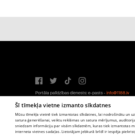
Portāla palīdzības dienests: e-pasts -
info@1188.lv
Copyright © 2004-2026 SIA HELIO MEDIA.
Šī tīmekļa vietne izmanto sīkdatnes
All rights reserved.
Mūsu tīmekļa vietnē tiek izmantotas sīkdatnes, lai nodrošinātu un u
satura ģenerēšanai, veiktu reklāmas un satura mērījumus, auditorij
sniedzam informāciju par visām sīkdatnēm, kuras tiek izmantotas mū
interneta vietnes sadaļas. Lietotājam jebkurā brīdī ir iespēja piekrist