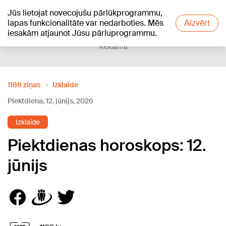
Jūs lietojat novecojušu pārlūkprogrammu,
+17
°C
lapas funkcionalitāte var nedarboties. Mēs
Aizvērt
iesakām atjaunot Jūsu pārluprogrammu.
Reklāma
1188 ziņas
Izklaide
Piektdiena, 12. jūnijs, 2026
Izklaide
Piektdienas horoskops: 12.
jūnijs