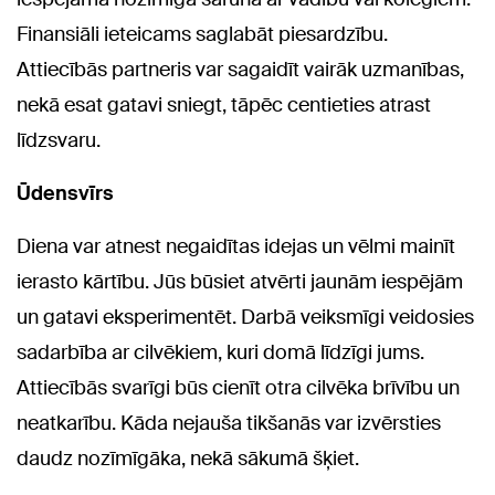
Finansiāli ieteicams saglabāt piesardzību.
Attiecībās partneris var sagaidīt vairāk uzmanības,
nekā esat gatavi sniegt, tāpēc centieties atrast
līdzsvaru.
Ūdensvīrs
Diena var atnest negaidītas idejas un vēlmi mainīt
ierasto kārtību. Jūs būsiet atvērti jaunām iespējām
un gatavi eksperimentēt. Darbā veiksmīgi veidosies
sadarbība ar cilvēkiem, kuri domā līdzīgi jums.
Attiecībās svarīgi būs cienīt otra cilvēka brīvību un
neatkarību. Kāda nejauša tikšanās var izvērsties
daudz nozīmīgāka, nekā sākumā šķiet.