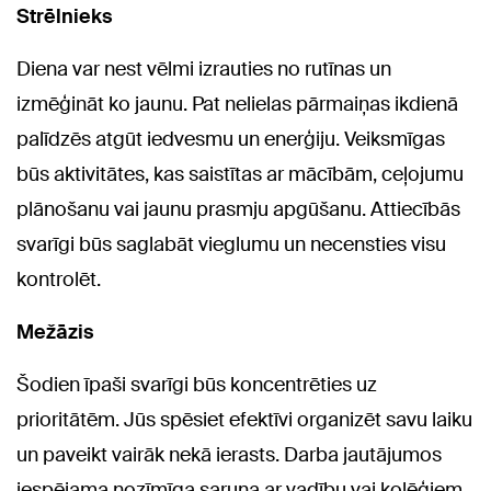
Strēlnieks
Diena var nest vēlmi izrauties no rutīnas un
izmēģināt ko jaunu. Pat nelielas pārmaiņas ikdienā
palīdzēs atgūt iedvesmu un enerģiju. Veiksmīgas
būs aktivitātes, kas saistītas ar mācībām, ceļojumu
plānošanu vai jaunu prasmju apgūšanu. Attiecībās
svarīgi būs saglabāt vieglumu un necensties visu
kontrolēt.
Mežāzis
Šodien īpaši svarīgi būs koncentrēties uz
prioritātēm. Jūs spēsiet efektīvi organizēt savu laiku
un paveikt vairāk nekā ierasts. Darba jautājumos
iespējama nozīmīga saruna ar vadību vai kolēģiem.