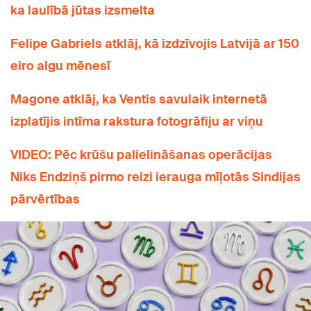
ka laulībā jūtas izsmelta
Felipe Gabriels atklāj, kā izdzīvojis Latvijā ar 150
eiro algu mēnesī
Magone atklāj, ka Ventis savulaik internetā
izplatījis intīma rakstura fotogrāfiju ar viņu
VIDEO: Pēc krūšu palielināšanas operācijas
Niks Endziņš pirmo reizi ierauga mīļotās Sindijas
pārvērtības