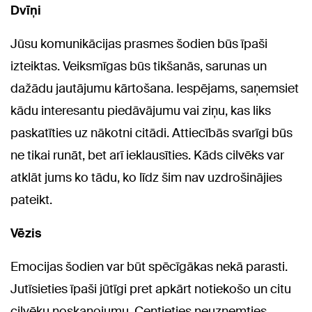
Dvīņi
Jūsu komunikācijas prasmes šodien būs īpaši
izteiktas. Veiksmīgas būs tikšanās, sarunas un
dažādu jautājumu kārtošana. Iespējams, saņemsiet
kādu interesantu piedāvājumu vai ziņu, kas liks
paskatīties uz nākotni citādi. Attiecībās svarīgi būs
ne tikai runāt, bet arī ieklausīties. Kāds cilvēks var
atklāt jums ko tādu, ko līdz šim nav uzdrošinājies
pateikt.
Vēzis
Emocijas šodien var būt spēcīgākas nekā parasti.
Jutīsieties īpaši jūtīgi pret apkārt notiekošo un citu
cilvēku noskaņojumu. Centieties neuzņemties