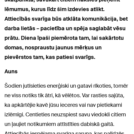
lēmumus, kurus līdz šim izdevies atlikt.
Attiecībās svarīga būs atklāta komunikācija, bet
darba lietās – pacietība un spēja saglabāt vēsu
prātu. Diena īpaši piemērota tam, lai sakārtotu
domas, nospraustu jaunus mērķus un
pievērstos tam, kas patiesi svarīgs.
Auns
Šodien jutīsieties enerģiski un gatavi rīkoties, tomēr
ne viss notiks tik ātri, kā vēlētos. Var rasties sajūta,
ka apkārtējie kavē jūsu ieceres vai nav pietiekami
izlēmīgi. Centieties neuzspiest savu viedokli citiem
un ļaujiet notikumiem attīstīties dabiskā gaitā.
Attiecībās iespējama svarīga saruna, kas palīdzēs