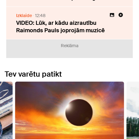
Izklaide
12:48
VIDEO: Lūk, ar kādu aizrautību
Raimonds Pauls joprojām muzicē
Reklāma
Tev varētu patikt