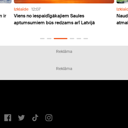
Izklaide
12:07
Izklai
 ir
Viens no iespaidīgākajiem Saules
Naudu
aptumsumiem būs redzams arī Latvijā
atmak
Reklāma
Reklāma