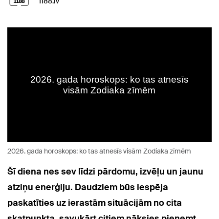
1188.lv
2026. gada horoskops: ko tas atnesīs visām Zodiaka zīmēm
Šī diena nes sev līdzi pārdomu, izvēļu un jaunu
atziņu enerģiju. Daudziem būs iespēja
paskatīties uz ierastām situācijām no cita
skatpunkta, savukārt citiem nāksies pieņemt