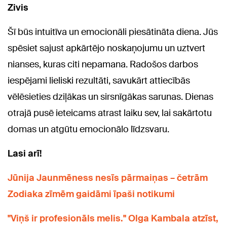
Zivis
Šī būs intuitīva un emocionāli piesātināta diena. Jūs
spēsiet sajust apkārtējo noskaņojumu un uztvert
nianses, kuras citi nepamana. Radošos darbos
iespējami lieliski rezultāti, savukārt attiecībās
vēlēsieties dziļākas un sirsnīgākas sarunas. Dienas
otrajā pusē ieteicams atrast laiku sev, lai sakārtotu
domas un atgūtu emocionālo līdzsvaru.
Lasi arī!
Jūnija Jaunmēness nesīs pārmaiņas – četrām
Zodiaka zīmēm gaidāmi īpaši notikumi
"Viņš ir profesionāls melis." Olga Kambala atzīst,