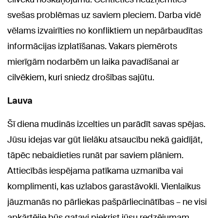
svešas problēmas uz saviem pleciem. Darba vidē
vēlams izvairīties no konfliktiem un nepārbaudītas
informācijas izplatīšanas. Vakars piemērots
mierīgām nodarbēm un laika pavadīšanai ar
cilvēkiem, kuri sniedz drošības sajūtu.
Lauva
Šī diena mudinās izcelties un parādīt savas spējas.
Jūsu idejas var gūt lielāku atsaucību nekā gaidījāt,
tāpēc nebaidieties runāt par saviem plāniem.
Attiecībās iespējama patīkama uzmanība vai
komplimenti, kas uzlabos garastāvokli. Vienlaikus
jāuzmanās no pārliekas pašpārliecinātības – ne visi
apkārtējie būs gatavi piekrist jūsu redzējumam.