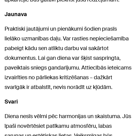
Jaunava
Praktiski jautājumi un pienākumi šodien prasīs
lielāko uzmanības daļu. Var rasties nepieciešamība
pabeigt kādu sen atliktu darbu vai sakārtot
dokumentus. Lai gan diena var šķist saspringta,
paveiktais sniegs gandarījumu. Attiecībās ieteicams
izvairīties no pārliekas kritizēšanas – dažkārt
svarīgāk ir atbalstīt, nevis norādīt uz kļūdām.
Svari
Diena nesīs vēlmi pēc harmonijas un skaistuma. Jūs
īpaši novērtēsiet patīkamu atmosfēru, labas
sarunas un estētiskas lietas. Veiksmīgas būs