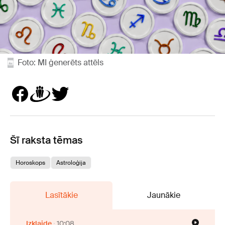
Foto: MI ģenerēts attēls
Šī raksta tēmas
Horoskops
Astroloģija
Lasītākie
Jaunākie
Izklaide
10:08