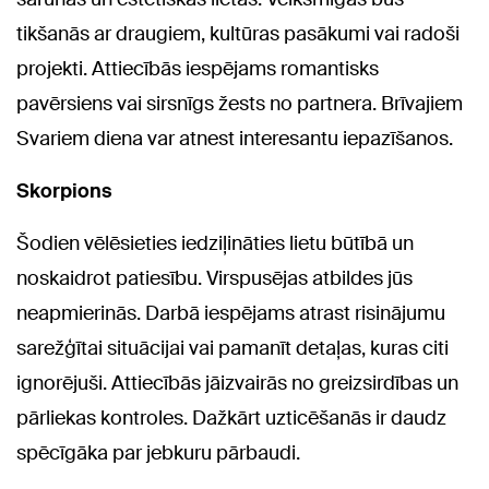
tikšanās ar draugiem, kultūras pasākumi vai radoši
projekti. Attiecībās iespējams romantisks
pavērsiens vai sirsnīgs žests no partnera. Brīvajiem
Svariem diena var atnest interesantu iepazīšanos.
Skorpions
Šodien vēlēsieties iedziļināties lietu būtībā un
noskaidrot patiesību. Virspusējas atbildes jūs
neapmierinās. Darbā iespējams atrast risinājumu
sarežģītai situācijai vai pamanīt detaļas, kuras citi
ignorējuši. Attiecībās jāizvairās no greizsirdības un
pārliekas kontroles. Dažkārt uzticēšanās ir daudz
spēcīgāka par jebkuru pārbaudi.