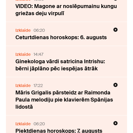
VIDEO: Magone ar noslēpumainu kungu
griežas deju virpulī
Izklaide
06:20
Ceturtdienas horoskops: 6. augusts
Izklaide
14:47
Ginekologa vārdi satricina Intrishu:
bērni jāplāno pēc iespējas ātrāk
Izklaide
17:22
Māris Grigalis pārsteidz ar Raimonda
Paula melodiju pie klavierēm Spānijas
lidostā
Izklaide
06:20
Piektdienas horoskops: 7. augusts