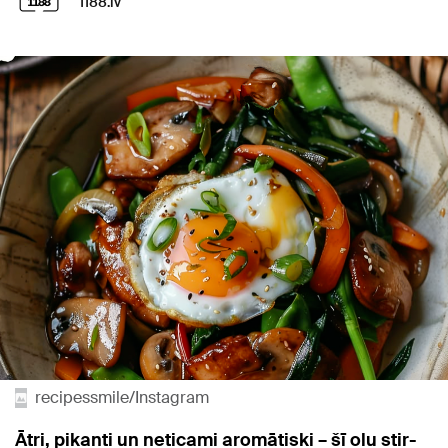
1188.lv
recipessmile/Instagram
Ātri, pikanti un neticami aromātiski – šī olu stir-