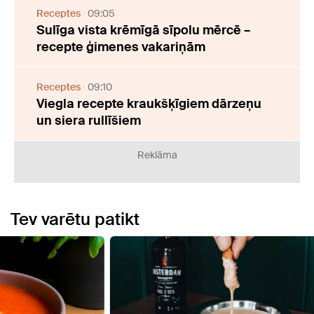
Receptes
09:05
Sulīga vista krēmīgā sīpolu mērcē –
recepte ģimenes vakariņām
Receptes
09:10
Viegla recepte kraukšķīgiem dārzeņu
un siera rullīšiem
Reklāma
Tev varētu patikt