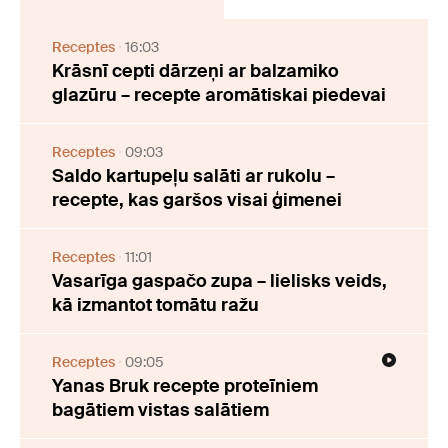
Receptes
16:03
Krāsnī cepti dārzeņi ar balzamiko
glazūru – recepte aromātiskai piedevai
Receptes
09:03
Saldo kartupeļu salāti ar rukolu –
recepte, kas garšos visai ģimenei
Receptes
11:01
Vasarīga gaspačo zupa – lielisks veids,
kā izmantot tomātu ražu
Receptes
09:05
Yanas Bruk recepte proteīniem
bagātiem vistas salātiem