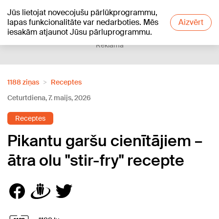
Jūs lietojat novecojušu pārlūkprogrammu,
+13
°C
lapas funkcionalitāte var nedarboties. Mēs
Aizvērt
iesakām atjaunot Jūsu pārluprogrammu.
Reklāma
1188 ziņas
Receptes
Ceturtdiena, 7. maijs, 2026
Receptes
Pikantu garšu cienītājiem –
ātra olu "stir-fry" recepte