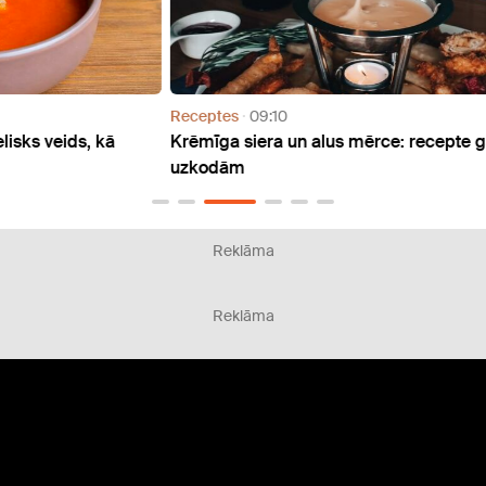
Receptes
09:10
Recep
Krēmīga siera un alus mērce: recepte gardām
Saldo
uzkodām
garšo
Reklāma
Reklāma