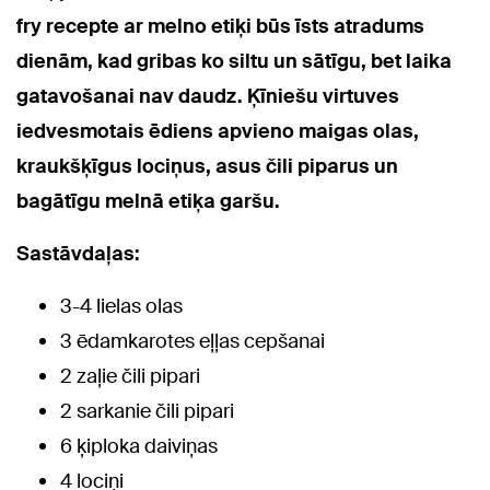
fry recepte ar melno etiķi būs īsts atradums
dienām, kad gribas ko siltu un sātīgu, bet laika
gatavošanai nav daudz. Ķīniešu virtuves
iedvesmotais ēdiens apvieno maigas olas,
kraukšķīgus lociņus, asus čili piparus un
bagātīgu melnā etiķa garšu.
Sastāvdaļas:
3-4 lielas olas
3 ēdamkarotes eļļas cepšanai
2 zaļie čili pipari
2 sarkanie čili pipari
6 ķiploka daiviņas
4 lociņi