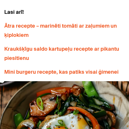
Lasi arī!
Ātra recepte – marinēti tomāti ar zaļumiem un
ķiplokiem
Kraukšķīgu saldo kartupeļu recepte ar pikantu
piesitienu
Mini burgeru recepte, kas patiks visai ģimenei