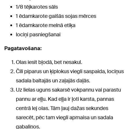
1/8 tējkarotes sāls
1 ēdamkarote gaišās sojas mērces
1 ēdamkarote melnā etiķa
lociņi pasniegšanai
Pagatavošana:
Olas iesit bļodā, bet nesakul.
Čili piparus un ķiplokus viegli saspaida, lociņus
sadala baltajās un zaļajās daļās.
Uz lielas uguns sakarsē vokpannu vai parastu
pannu ar eļļu. Kad eļļa ir ļoti karsta, pannas
centrā lej olas. Tām ļauj dažas sekundes
sarecēt, pēc tam viegli apmaisa un sadala
gabaliņos.