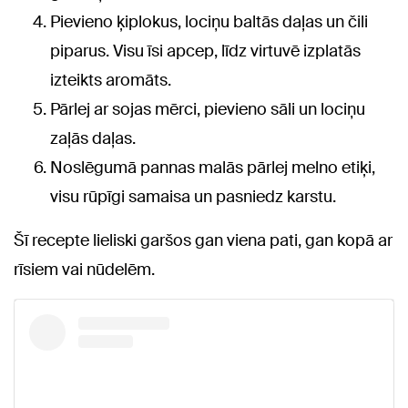
Pievieno ķiplokus, lociņu baltās daļas un čili
piparus. Visu īsi apcep, līdz virtuvē izplatās
izteikts aromāts.
Pārlej ar sojas mērci, pievieno sāli un lociņu
zaļās daļas.
Noslēgumā pannas malās pārlej melno etiķi,
visu rūpīgi samaisa un pasniedz karstu.
Šī recepte lieliski garšos gan viena pati, gan kopā ar
rīsiem vai nūdelēm.