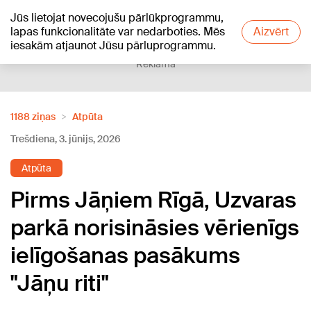
Jūs lietojat novecojušu pārlūkprogrammu,
+18
°C
lapas funkcionalitāte var nedarboties. Mēs
Aizvērt
iesakām atjaunot Jūsu pārluprogrammu.
Reklāma
1188 ziņas
Atpūta
Trešdiena, 3. jūnijs, 2026
Atpūta
Pirms Jāņiem Rīgā, Uzvaras
parkā norisināsies vērienīgs
ielīgošanas pasākums
"Jāņu riti"