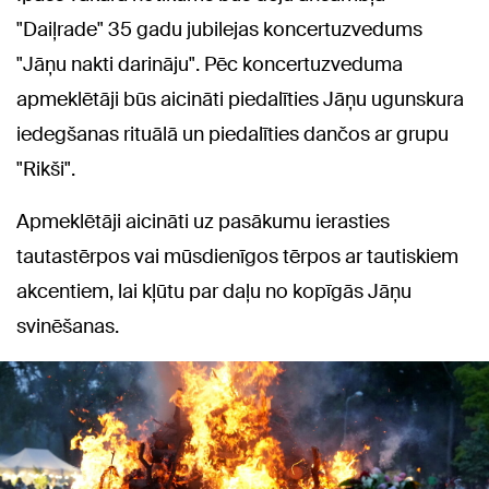
"Daiļrade" 35 gadu jubilejas koncertuzvedums
"Jāņu nakti darināju". Pēc koncertuzveduma
apmeklētāji būs aicināti piedalīties Jāņu ugunskura
iedegšanas rituālā un piedalīties dančos ar grupu
"Rikši".
Apmeklētāji aicināti uz pasākumu ierasties
tautastērpos vai mūsdienīgos tērpos ar tautiskiem
akcentiem, lai kļūtu par daļu no kopīgās Jāņu
svinēšanas.