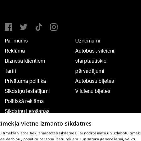
Par mums
Uzņēmumi
Reklāma
Autobusi, vilcieni,
Biznesa klientiem
starptautiskie
Tarifi
pārvadājumi
Privātuma politika
Autobusu biļetes
Sīkdatņu iestatījumi
Vilcienu biļetes
Politiskā reklāma
Sīkdatņu lietošanas
noteikumi
 tīmekļa vietne izmanto sīkdatnes
Komentāru pievienošana
 tīmekļa vietnē tiek izmantotas sīkdatnes, lai nodrošinātu un uzlabotu tīmek
nes darbību., nosūtītu personalizētu reklāmu un satura ģenerēšanai, veiktu