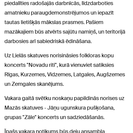
piedalīties radošajās darbnīcās, līdzdarboties
amatnieku paraugdemonstrējumos un iepazīt
tautas lietišķās mākslas prasmes. Pašiem
mazākajiem būs atvērts sajūtu namiņš, un teritorijā
darbosies arī sabiedriskā ēdināšana.
Uz Lielās skatuves norisināsies folkloras kopu
koncerts "Novadu riti", kurā vienuviet satiksies
Rīgas, Kurzemes, Vidzemes, Latgales, Augšzemes
un Zemgales skanējums.
Vakara gaitā svētku noskaņu papildinās norises uz
Mazās skatuves - Jāņu ugunskura pušķošana,
grupas "Zāle" koncerts un sadziedāšanās.
Īpašs vakara notikums būs deju ansambļa