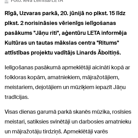
Foto: Ieva Leiniša/LETA
Rīgā, Uzvaras parkā, 20. jūnijā no plkst. 15 līdz
plkst. 2 norisināsies vērienīgs ielīgošanas
pasākums "Jāņu riti", aģentūru LETA informēja
Kultūras un tautas mākslas centra "Ritums"
attīstības projektu vadītājs Linards Āboltiņš.
Ielīgošanas pasākumā apmeklētāji aicināti kopā ar
folkloras kopām, amatniekiem, mājražotājiem,
meistariem, dejotājiem un mūziķiem iepazīt Jāņu
tradīcijas.
Visas dienas garumā parkā skanēs mūzika, rosīsies
meistari, satiksies svinētāji un darbosies amatnieku
un mājražotāju tirdziņš. Apmeklētāji varēs