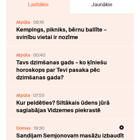
Lasītākie
Jaunākie
Atpūta
08:16
Kempings, pikniks, bērnu ballīte –
svinību vietai ir nozīme
Atpūta
00:40
Tavs dzimšanas gads – ko ķīniešu
horoskops par Tevi pasaka pēc
dzimšanas gada?
Atpūta
07:55
Kur peldēties? Siltākais ūdens jūrā
saglabājas Vidzemes piekrastē
Domas
19:30
Sandijam Semjonovam masāžu izbaudīt