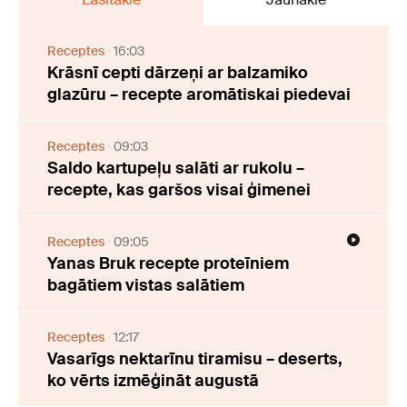
Receptes
16:03
Krāsnī cepti dārzeņi ar balzamiko
glazūru – recepte aromātiskai piedevai
Receptes
09:03
Saldo kartupeļu salāti ar rukolu –
recepte, kas garšos visai ģimenei
Receptes
09:05
Yanas Bruk recepte proteīniem
bagātiem vistas salātiem
Receptes
12:17
Vasarīgs nektarīnu tiramisu – deserts,
ko vērts izmēģināt augustā