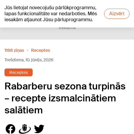
Jūs lietojat novecojušu pārlūkprogrammu,
+20
°C
lapas funkcionalitāte var nedarboties. Mēs
Aizvērt
iesakām atjaunot Jūsu pārluprogrammu.
Reklāma
1188 ziņas
Receptes
Trešdiena, 10. jūnijs, 2026
Receptes
Rabarberu sezona turpinās
– recepte izsmalcinātiem
salātiem