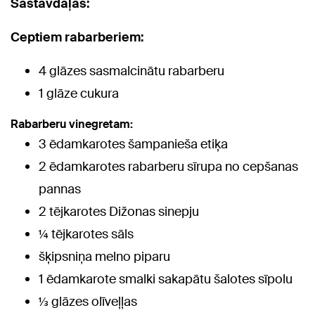
Sastāvdaļas:
Ceptiem rabarberiem:
4 glāzes sasmalcinātu rabarberu
1 glāze cukura
Rabarberu vinegretam:
3 ēdamkarotes šampanieša etiķa
2 ēdamkarotes rabarberu sīrupa no cepšanas
pannas
2 tējkarotes Dižonas sinepju
¼ tējkarotes sāls
šķipsniņa melno piparu
1 ēdamkarote smalki sakapātu šalotes sīpolu
⅓ glāzes olīveļļas