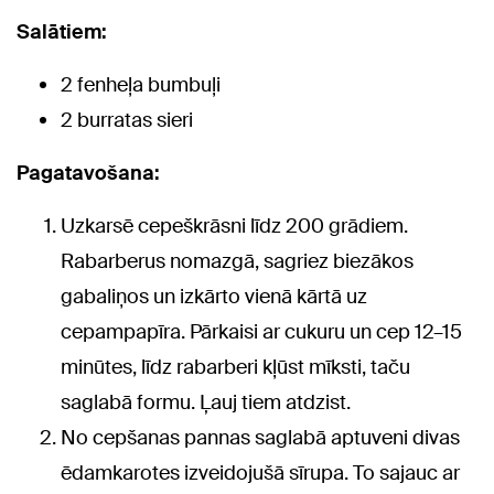
Salātiem:
2 fenheļa bumbuļi
2 burratas sieri
Pagatavošana:
Uzkarsē cepeškrāsni līdz 200 grādiem.
Rabarberus nomazgā, sagriez biezākos
gabaliņos un izkārto vienā kārtā uz
cepampapīra. Pārkaisi ar cukuru un cep 12–15
minūtes, līdz rabarberi kļūst mīksti, taču
saglabā formu. Ļauj tiem atdzist.
No cepšanas pannas saglabā aptuveni divas
ēdamkarotes izveidojušā sīrupa. To sajauc ar