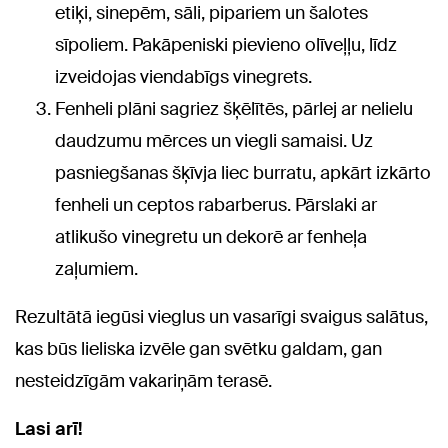
etiķi, sinepēm, sāli, pipariem un šalotes
sīpoliem. Pakāpeniski pievieno olīveļļu, līdz
izveidojas viendabīgs vinegrets.
Fenheli plāni sagriez šķēlītēs, pārlej ar nelielu
daudzumu mērces un viegli samaisi. Uz
pasniegšanas šķīvja liec burratu, apkārt izkārto
fenheli un ceptos rabarberus. Pārslaki ar
atlikušo vinegretu un dekorē ar fenheļa
zaļumiem.
Rezultātā iegūsi vieglus un vasarīgi svaigus salātus,
kas būs lieliska izvēle gan svētku galdam, gan
nesteidzīgām vakariņām terasē.
Lasi arī!