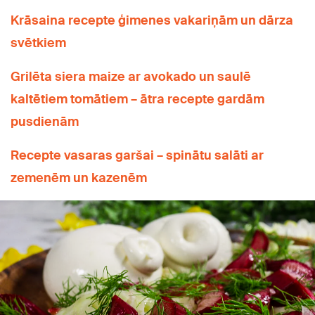
Krāsaina recepte ģimenes vakariņām un dārza
svētkiem
Grilēta siera maize ar avokado un saulē
kaltētiem tomātiem – ātra recepte gardām
pusdienām
Recepte vasaras garšai – spinātu salāti ar
zemenēm un kazenēm