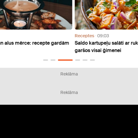
Receptes
09:03
Recep
rdām
Saldo kartupeļu salāti ar rukolu – recepte, kas
Krāsn
garšos visai ģimenei
recep
Reklāma
Reklāma