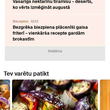
Vasarīgs nektarīnu tiramisu – deserts,
ko vērts izmēģināt augustā
Receptes
10:13
Bezgrēka biezpiena plācenīši gaisa
friterī – vienkārša recepte gardām
brokastīm
Reklāma
Tev varētu patikt