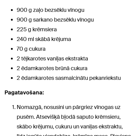
900 g zaļo bezsēklu vīnogu
900 g sarkano bezsēklu vīnogu
225 g krēmsiera
240 ml skābā krējuma
70 g cukura
2 tējkarotes vaniļas ekstrakta
2 ēdamkarotes brūnā cukura
2 ēdamkarotes sasmalcinātu pekanriekstu
Pagatavošana:
Nomazgā, nosusini un pārgriez vīnogas uz
pusēm. Atsevišķā bļodā saputo krēmsieru,
skābo krējumu, cukuru un vaniļas ekstraktu,