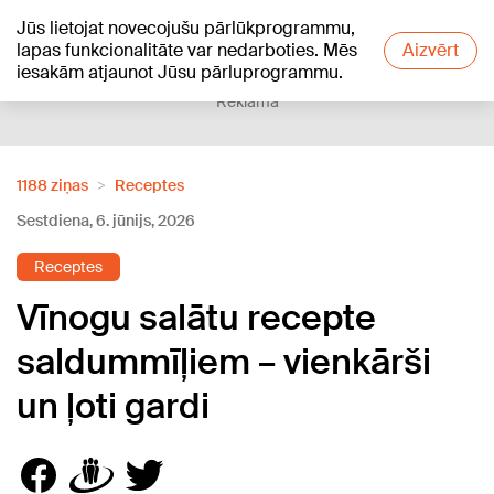
Jūs lietojat novecojušu pārlūkprogrammu,
+21
°C
lapas funkcionalitāte var nedarboties. Mēs
Aizvērt
iesakām atjaunot Jūsu pārluprogrammu.
Reklāma
1188 ziņas
Receptes
Sestdiena, 6. jūnijs, 2026
Receptes
Vīnogu salātu recepte
saldummīļiem – vienkārši
un ļoti gardi