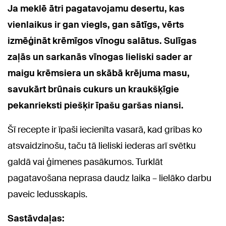
Ja meklē ātri pagatavojamu desertu, kas
vienlaikus ir gan viegls, gan sātīgs, vērts
izmēģināt krēmīgos vīnogu salātus. Sulīgas
zaļās un sarkanās vīnogas lieliski sader ar
maigu krēmsiera un skābā krējuma masu,
savukārt brūnais cukurs un kraukšķīgie
pekanrieksti piešķir īpašu garšas niansi.
Šī recepte ir īpaši iecienīta vasarā, kad gribas ko
atsvaidzinošu, taču tā lieliski iederas arī svētku
galdā vai ģimenes pasākumos. Turklāt
pagatavošana neprasa daudz laika – lielāko darbu
paveic ledusskapis.
Sastāvdaļas: