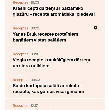
Receptes
16:03
Krāsnī cepti dārzeņi ar balzamiko
glazūru – recepte aromātiskai piedevai
Receptes
09:05
Yanas Bruk recepte proteīniem
bagātiem vistas salātiem
Receptes
09:10
Viegla recepte kraukšķīgiem dārzeņu
un siera rullīšiem
Receptes
09:03
Saldo kartupeļu salāti ar rukolu –
recepte, kas garšos visai ģimenei
Receptes
12:17