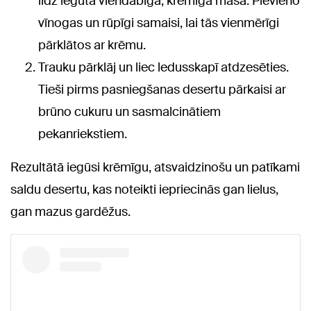
līdz iegūta viendabīga, krēmīga masa. Pievieno
vīnogas un rūpīgi samaisi, lai tās vienmērīgi
pārklātos ar krēmu.
Trauku pārklāj un liec ledusskapī atdzesēties.
Tieši pirms pasniegšanas desertu pārkaisi ar
brūno cukuru un sasmalcinātiem
pekanriekstiem.
Rezultātā iegūsi krēmīgu, atsvaidzinošu un patīkami
saldu desertu, kas noteikti iepriecinās gan lielus,
gan mazus gardēžus.