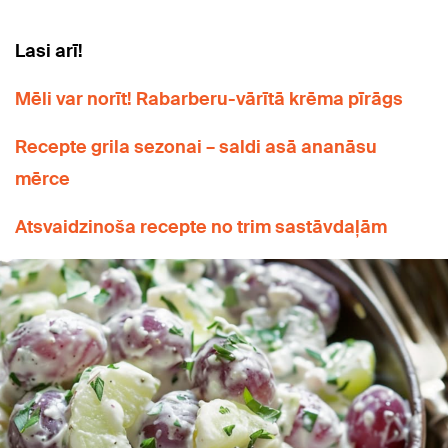
Lasi arī!
Mēli var norīt! Rabarberu-vārītā krēma pīrāgs
Recepte grila sezonai – saldi asā ananāsu
mērce
Atsvaidzinoša recepte no trim sastāvdaļām