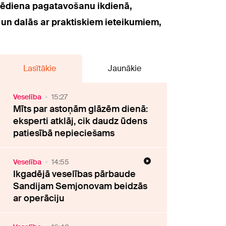
tu ēdiena pagatavošanu ikdienā,
n dalās ar praktiskiem ieteikumiem,
Lasītākie
Jaunākie
Veselība
15:27
Mīts par astoņām glāzēm dienā:
eksperti atklāj, cik daudz ūdens
patiesībā nepieciešams
Veselība
14:55
Ikgadējā veselības pārbaude
Sandijam Semjonovam beidzās
ar operāciju