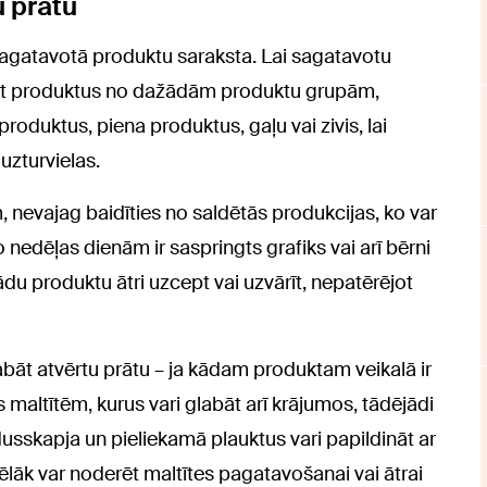
u prātu
sagatavotā produktu saraksta. Lai sagatavotu
ļaut produktus no dažādām produktu grupām,
oduktus, piena produktus, gaļu vai zivis, lai
zturvielas.
 nevajag baidīties no saldētās produkcijas, ko var
nedēļas dienām ir saspringts grafiks vai arī bērni
kādu produktu ātri uzcept vai uzvārīt, nepatērējot
labāt atvērtu prātu – ja kādam produktam veikalā ir
 maltītēm, kurus vari glabāt arī krājumos, tādējādi
usskapja un pieliekamā plauktus vari papildināt ar
āk var noderēt maltītes pagatavošanai vai ātrai