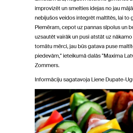
improvizēt un smelties idejas no jau māj
nebijušos veidos integrēt maltītēs, lai to
Piemēram, cepot uz pannas sīpolus un bu
uzsautēt vairāk un pusi atstāt uz nākamo 
tomātu mērci, jau būs gatava puse maltīte
piedevām," ieteikumā dalās "Maxima Latv
Zommers.
Informāciju sagatavoja Liene Dupate-Ugu