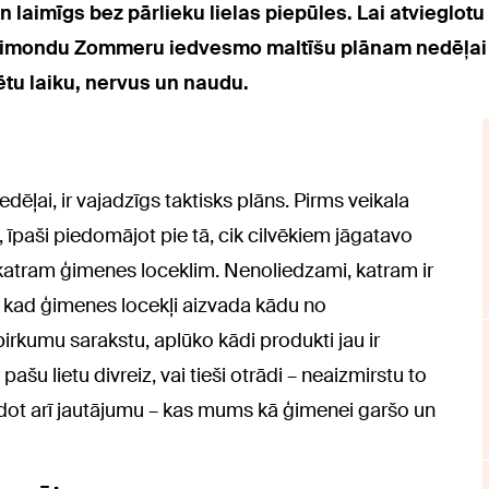
n laimīgs bez pārlieku lielas piepūles. Lai atvieglo
aimondu Zommeru iedvesmo maltīšu plānam nedēļai u
ētu laiku, nervus un naudu.
edēļai, ir vajadzīgs taktisks plāns. Pirms veikala
īpaši piedomājot pie tā, cik cilvēkiem jāgatavo
katram ģimenes loceklim. Nenoliedzami, katram ir
s, kad ģimenes locekļi aizvada kādu no
irkumu sarakstu, aplūko kādi produkti jau ir
ašu lietu divreiz, vai tieši otrādi – neaizmirstu to
 uzdot arī jautājumu – kas mums kā ģimenei garšo un