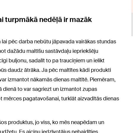
lai turpmākā nedēļā ir mazāk
n lai pēc darba nebūtu jāpavada vairākas stundas
ānot dažādu maltīšu sastāvdaļu iepriekšēju
gi buljonu, sadalīt to pa trauciņiem un ielikt
ūs daudz ātrāka. Ja pēc maltītes kādi produkti
u var izmantot nākamās dienas maltītē. Piemēram,
ā dienā to var sagriezt un izmantot zupas
t mērces pagatavošanai, turklāt aizvadītās dienas
kušos produktus, jo viss, ko mēs neapēdam un
džetu. Es aicinu iedzīvotājus nebaidīties