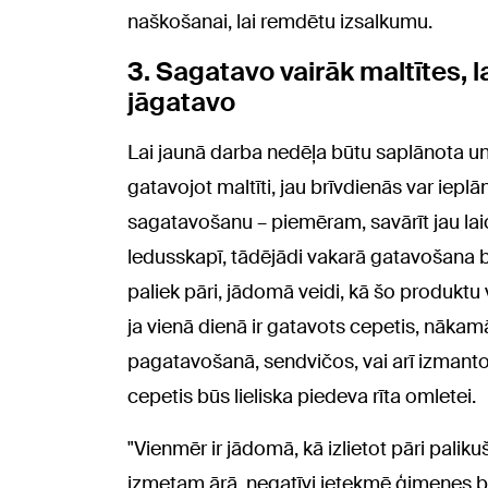
naškošanai, lai remdētu izsalkumu.
3. Sagatavo vairāk maltītes, 
jāgatavo
Lai jaunā darba nedēļa būtu saplānota u
gatavojot maltīti, jau brīvdienās var iepl
sagatavošanu – piemēram, savārīt jau laicī
ledusskapī, tādējādi vakarā gatavošana b
paliek pāri, jādomā veidi, kā šo produkt
ja vienā dienā ir gatavots cepetis, nākam
pagatavošanā, sendvičos, vai arī izmanto
cepetis būs lieliska piedeva rīta omletei.
"Vienmēr ir jādomā, kā izlietot pāri pali
izmetam ārā, negatīvi ietekmē ģimenes bu