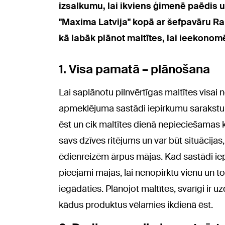
izsalkumu, lai ikviens ģimenē paēdis u
"Maxima Latvija" kopā ar šefpavāru R
kā labāk plānot maltītes, lai ieekonom
1. Visa pamatā – plānošana
Lai saplānotu pilnvērtīgas maltītes visai n
apmeklējuma sastādi iepirkumu sarakstu, 
ēst un cik maltītes dienā nepieciešamas 
savs dzīves ritējums un var būt situācija
ēdienreizēm ārpus mājas. Kad sastādi iep
pieejami mājās, lai nenopirktu vienu un to p
iegādāties. Plānojot maltītes, svarīgi ir
kādus produktus vēlamies ikdienā ēst.