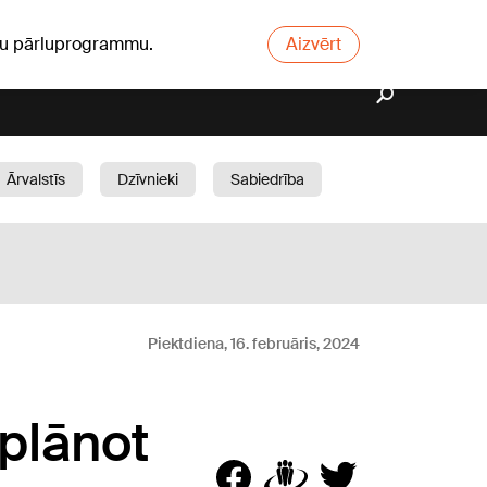
ūsu pārluprogrammu.
Aizvērt
Ārvalstīs
Dzīvnieki
Sabiedrība
Dārzs
Piektdiena, 16. februāris, 2024
plānot