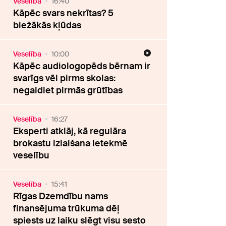
Veselība
16:40
Kāpēc svars nekrītas? 5
biežākās kļūdas
Veselība
10:00
Kāpēc audiologopēds bērnam ir
svarīgs vēl pirms skolas:
negaidiet pirmās grūtības
Veselība
16:27
Eksperti atklāj, kā regulāra
brokastu izlaišana ietekmē
veselību
Veselība
15:41
Rīgas Dzemdību nams
finansējuma trūkuma dēļ
spiests uz laiku slēgt visu sesto