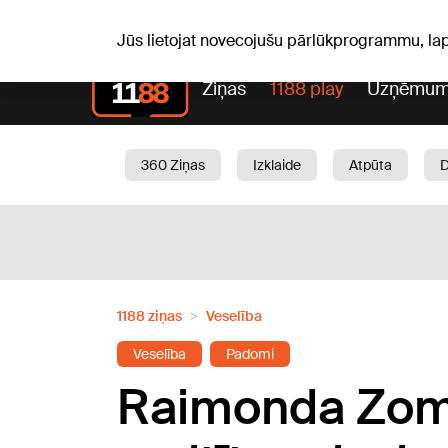
Pk, 07.08.2026.
+17
°C
Alfrēds, Fredis, Madars
Jūs lietojat novecojušu pārlūkprogrammu, la
Ziņas
1188 play
Uzņēmum
360 Ziņas
Izklaide
Atpūta
Aktuāli
Satiksme
Skaistumam
1188 ziņas
Veselība
Veselība
Padomi
Raimonda Zomm