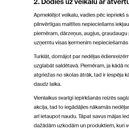
2. Dodies uz veikalu ar atvērt
Apmeklējot veikalu, vadies pēc iepriekš 
pilnvērtīgas maltītes nepieciešams iek
piemēram, dārzeņus, augļus, graudaugu pr
uzņemtu visas ķermenim nepieciešamās u
Turklāt, domājot par nedēļas ēdienreizēm,
uzglabāt saldētavā. Piemēram, ja kādā no 
atgriežas no skolas ātrāk, tad ir iespēja 
daudz laika.
Vienlaikus svarīgi iepirkšanās reizēs sag
akcija, tad to iegādājies nākamās nedēļas
arī ietaupot naudu. Tāpat savus mājas led
dažādām uzkodām un produktiem, kuri vēl