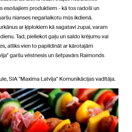
ās esošajiem produktiem - kā tos radoši un
 garšu nianses negarlaikotu mūs ikdienā.
rkānus ar ķiplokiem kā sagatavi zupai, varam
dienu. Tad, pieliekot gaļu un saldo krējumu vai
s, atliks vien to papildināt ar kārotajām
ija" garšu vēstnesis un šefpavārs Raimonds
le, SIA "Maxima Latvija" Komunikācijas vadītāja.