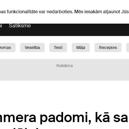
Laika ziņas
Horoskopi
pas funkcionalitāte var nedarboties. Mēs iesakām atjaunot J
i
Satiksme
Domas
Veselība
Testi
Māja
Receptes
Bērni
Auto
1188 play
Sports
Bizness
Reklāma
era padomi, kā sa