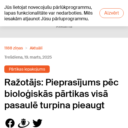
Jūs lietojat novecojušu pārlūkprogrammu,
+15
°C
lapas funkcionalitāte var nedarboties. Mēs
Aizvērt
iesakām atjaunot Jūsu pārluprogrammu.
Reklāma
1188 ziņas
Aktuāli
Trešdiena, 19. marts, 2025
Pārtikas iepakojums
Ražotājs: Pieprasījums pēc
bioloģiskās pārtikas visā
pasaulē turpina pieaugt