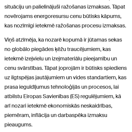
situāciju un palielinājuši ražošanas izmaksas. Tāpat
novērojams energoresursu cenu būtisks kāpums,
kas nozīmīgi ietekmē ražošanas procesu izmaksas.
Viņš atzīmēja, ka nozarē kopumā ir jūtamas sekas
no globālo piegādes ķēžu traucējumiem, kas
ietekmē izejvielu un izejmateriālu pieejamību un
cenu svārstības. Tāpat joprojām ir būtisks spiediens
uz ilgtspējas jautājumiem un vides standartiem, kas
prasa ieguldījumus tehnoloģijās un procesos, lai
atbilstu Eiropas Savienības (ES) regulējumiem, kā
arī nozari ietekmē ekonomiskās neskaidrības,
piemēram, inflācija un darbaspēka izmaksu
pieaugums.