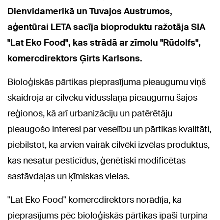
Dienvidamerikā un Tuvajos Austrumos,
aģentūrai LETA sacīja bioproduktu ražotāja SIA
"Lat Eko Food", kas strādā ar zīmolu "Rūdolfs",
komercdirektors Ģirts Karlsons.
Bioloģiskās pārtikas pieprasījuma pieaugumu viņš
skaidroja ar cilvēku vidusslāņa pieaugumu šajos
reģionos, kā arī urbanizāciju un patērētāju
pieaugošo interesi par veselību un pārtikas kvalitāti,
piebilstot, ka arvien vairāk cilvēki izvēlas produktus,
kas nesatur pesticīdus, ģenētiski modificētas
sastāvdaļas un ķīmiskas vielas.
"Lat Eko Food" komercdirektors norādīja, ka
pieprasījums pēc bioloģiskās pārtikas īpaši turpina