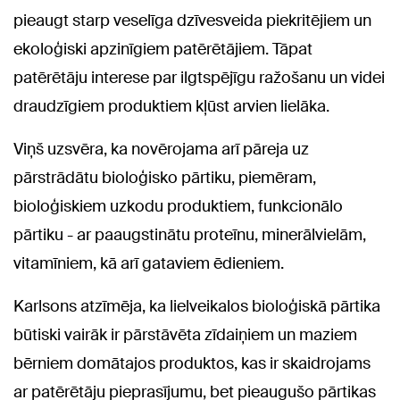
pieaugt starp veselīga dzīvesveida piekritējiem un
ekoloģiski apzinīgiem patērētājiem. Tāpat
patērētāju interese par ilgtspējīgu ražošanu un videi
draudzīgiem produktiem kļūst arvien lielāka.
Viņš uzsvēra, ka novērojama arī pāreja uz
pārstrādātu bioloģisko pārtiku, piemēram,
bioloģiskiem uzkodu produktiem, funkcionālo
pārtiku - ar paaugstinātu proteīnu, minerālvielām,
vitamīniem, kā arī gataviem ēdieniem.
Karlsons atzīmēja, ka lielveikalos bioloģiskā pārtika
būtiski vairāk ir pārstāvēta zīdaiņiem un maziem
bērniem domātajos produktos, kas ir skaidrojams
ar patērētāju pieprasījumu, bet pieaugušo pārtikas