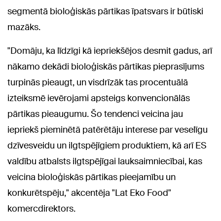
segmentā bioloģiskās pārtikas īpatsvars ir būtiski
mazāks.
"Domāju, ka līdzīgi kā iepriekšējos desmit gadus, arī
nākamo dekādi bioloģiskās pārtikas pieprasījums
turpinās pieaugt, un visdrīzāk tas procentuālā
izteiksmē ievērojami apsteigs konvencionālās
pārtikas pieaugumu. Šo tendenci veicina jau
iepriekš pieminētā patērētāju interese par veselīgu
dzīvesveidu un ilgtspējīgiem produktiem, kā arī ES
valdību atbalsts ilgtspējīgai lauksaimniecībai, kas
veicina bioloģiskās pārtikas pieejamību un
konkurētspēju," akcentēja "Lat Eko Food"
komercdirektors.