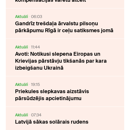
Aktuāli
06:03
Gandrīz trešdaļa ārvalstu pilsoņu
pārkāpumu Rīgā ir ceļu satiksmes jomā
Aktuāli
11:44
Avoti: Notikusi slepena Eiropas un
Krievijas pārstāvju tikšanās par kara
izbeigšanu Ukrainā
Aktuāli
19:15
Priekules slepkavas aizstāvis
pārsūdzējis apcietinājumu
Aktuāli
07:34
Latvijā sākas solārais rudens