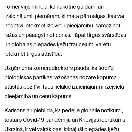
Tomēr viņš minēja, ka nākotnē gaidāmi arī
izaicinājumi, piemēram, klimata pārmaiņas, kas var
negatīvi ietekmēt izejvielu pieejamību, samazinot
ražas un paaugstinot cenas. Tāpat tirgus svārstības
un globālās piegādes ķēžu traucējumi varētu
ietekmēt tirgus attīstību.
Uzņēmuma komercdirektors pauda, ka šobrīd
bioloģiskās pārtikas ražošanas nozare kopumā
attīstās pozitīvi, taču lielākie izaicinājumi ir izejvielu
pieejamība un cenu kāpums.
Karlsons arī piebilda, ka pēdējie globālie notikumi,
tostarp Covid-19 pandēmija un Krievijas iebrukums
Ukrainā, ir vēl vairāk pasliktinājuši piegādes ķēžu