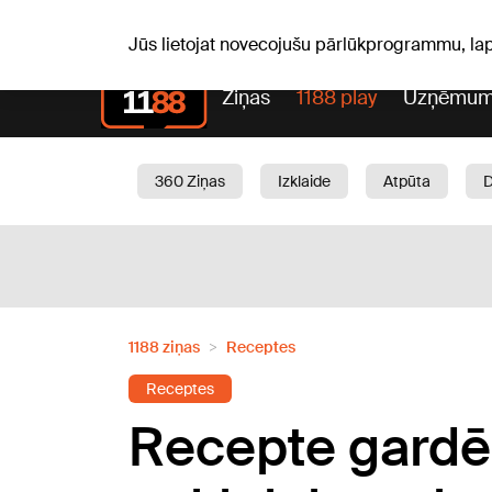
S, 08.08.2026.
+20
°C
Mudīte, Vladislava, Vladisl
Jūs lietojat novecojušu pārlūkprogrammu, la
Ziņas
1188 play
Uzņēmum
360 Ziņas
Izklaide
Atpūta
Aktuāli
Satiksme
Skaistumam
1188 ziņas
Receptes
Receptes
Recepte gardēž