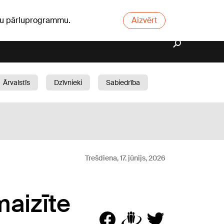
ūsu pārluprogrammu.
Aizvērt
Ārvalstīs
Dzīvnieki
Sabiedrība
Dārzs
Trešdiena, 17. jūnijs, 2026
maizīte