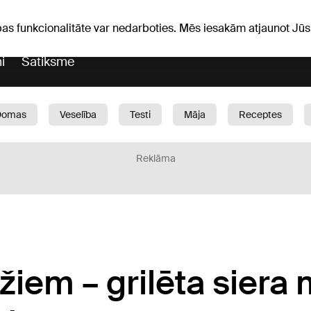
Laika ziņas
Horoskopi
avs
pas funkcionalitāte var nedarboties. Mēs iesakām atjaunot J
i
Satiksme
Domas
Veselība
Testi
Māja
Receptes
Bērni
Auto
1188 play
Sports
Bizness
Reklāma
iem – grilēta siera 