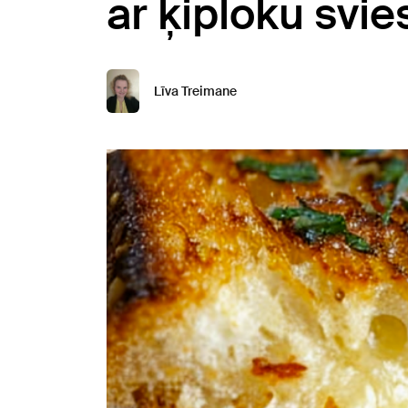
ar ķiploku svie
Līva Treimane