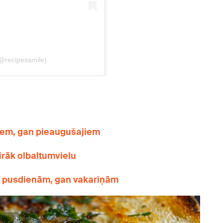
niem, gan pieaugušajiem
irāk olbaltumvielu
n pusdienām, gan vakariņām