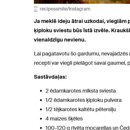
recipessmile/Instagram
Ja meklē ideju ātrai uzkodai, vieglām p
ķiploku sviestu būs īstā izvēle. Krauk
vienaldzīgu nevienu.
Lai pagatavotu šo gardumu, nevajadzēs ne
recepti var viegli pielāgot savai gaumei, 
Sastāvdaļas:
2 ēdamkarotes mīksta sviesta
1/2 ēdamkarotes ķiploku pulvera
1/2 tējkarotes kaltētu pētersīļu
4 maizes šķēles
100–120 g rīvēta mocarellas un Čed