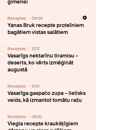
ģimenei
Receptes
09:05
Yanas Bruk recepte proteīniem
bagātiem vistas salātiem
Receptes
12:17
Vasarīgs nektarīnu tiramisu –
deserts, ko vērts izmēģināt
augustā
Receptes
11:01
Vasarīga gaspačo zupa – lielisks
veids, kā izmantot tomātu ražu
Receptes
09:10
Viegla recepte kraukšķīgiem