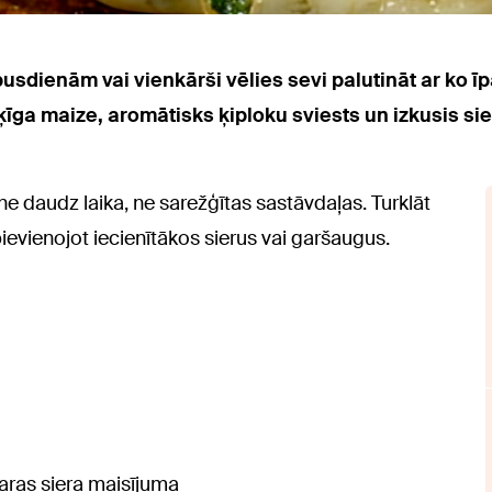
usdienām vai vienkārši vēlies sevi palutināt ar ko īpa
šķīga maize, aromātisks ķiploku sviests un izkusis si
 daudz laika, ne sarežģītas sastāvdaļas. Turklāt
pievienojot iecienītākos sierus vai garšaugus.
aras siera maisījuma