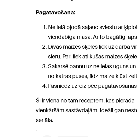
Pagatavošana:
Nelielā bļodā sajauc sviestu ar ķiplo
viendabīga masa. Ar to bagātīgi aps
Divas maizes šķēles liek uz darba vir
sieru. Pāri liek atlikušās maizes šķēl
Sakarsē pannu uz nelielas uguns un 
no katras puses, līdz maize kļūst zelt
Pasniedz uzreiz pēc pagatavošanas, ka
Šī ir viena no tām receptēm, kas pierāda
vienkāršām sastāvdaļām. Ideāli gan nest
seriāla.