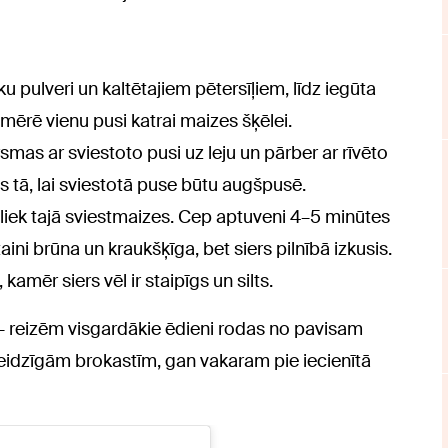
ku pulveri un kaltētajiem pētersīļiem, līdz iegūta
mērē vienu pusi katrai maizes šķēlei.
smas ar sviestoto pusi uz leju un pārber ar rīvēto
es tā, lai sviestotā puse būtu augšpusē.
liek tajā sviestmaizes. Cep aptuveni 4–5 minūtes
aini brūna un kraukšķīga, bet siers pilnībā izkusis.
mēr siers vēl ir staipīgs un silts.
 – reizēm visgardākie ēdieni rodas no pavisam
eidzīgām brokastīm, gan vakaram pie iecienītā