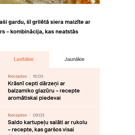
ši gardu, šī grilētā siera maizīte ar
ers – kombinācija, kas neatstās
Lasītākie
Jaunākie
Receptes
16:03
Krāsnī cepti dārzeņi ar
balzamiko glazūru – recepte
aromātiskai piedevai
Receptes
09:03
Saldo kartupeļu salāti ar rukolu
– recepte, kas garšos visai