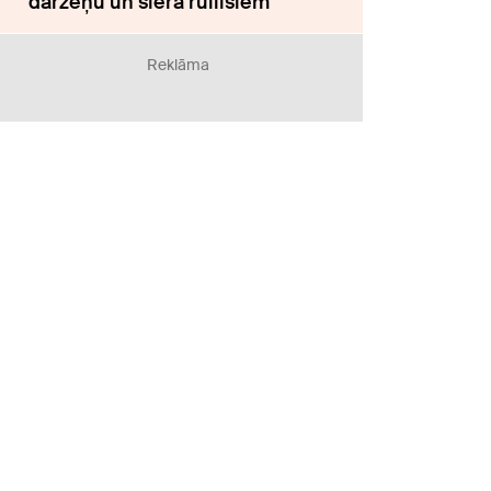
dārzeņu un siera rullīšiem
Reklāma