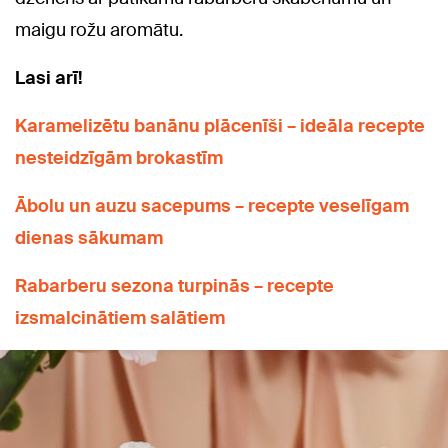
maigu rožu aromātu.
Lasi arī!
Karamelizētu banānu plācenīši – ideāla recepte
nesteidzīgām brokastīm
Ābolu un auzu sacepums – recepte veselīgam
dienas sākumam
Rabarberu sezona turpinās – recepte
izsmalcinātiem salātiem