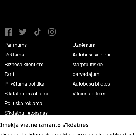
Par mums
Uzņēmumi
Reklāma
Autobusi, vilcieni,
Biznesa klientiem
starptautiskie
Tarifi
pārvadājumi
Privātuma politika
Autobusu biļetes
Sīkdatņu iestatījumi
Vilcienu biļetes
Politiskā reklāma
Sīkdatņu lietošanas
noteikumi
 tīmekļa vietne izmanto sīkdatnes
Komentāru pievienošana
 tīmekļa vietnē tiek izmantotas sīkdatnes, lai nodrošinātu un uzlabotu tīmek