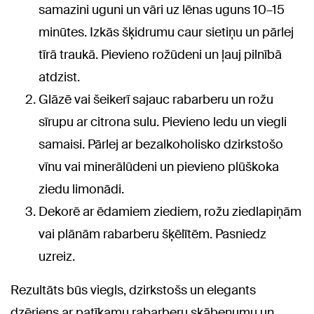
samazini uguni un vāri uz lēnas uguns 10–15
minūtes. Izkās šķidrumu caur sietiņu un pārlej
tīrā traukā. Pievieno rožūdeni un ļauj pilnībā
atdzist.
Glāzē vai šeikerī sajauc rabarberu un rožu
sīrupu ar citrona sulu. Pievieno ledu un viegli
samaisi. Pārlej ar bezalkoholisko dzirkstošo
vīnu vai minerālūdeni un pievieno plūškoka
ziedu limonādi.
Dekorē ar ēdamiem ziediem, rožu ziedlapiņām
vai plānām rabarberu šķēlītēm. Pasniedz
uzreiz.
Rezultāts būs viegls, dzirkstošs un elegants
dzēriens ar patīkamu rabarberu skābenumu un