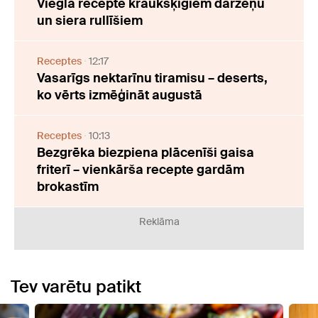
Viegla recepte kraukšķīgiem dārzeņu
un siera rullīšiem
Receptes
12:17
Vasarīgs nektarīnu tiramisu – deserts,
ko vērts izmēģināt augustā
Receptes
10:13
Bezgrēka biezpiena plācenīši gaisa
friterī – vienkārša recepte gardām
brokastīm
Reklāma
Tev varētu patikt