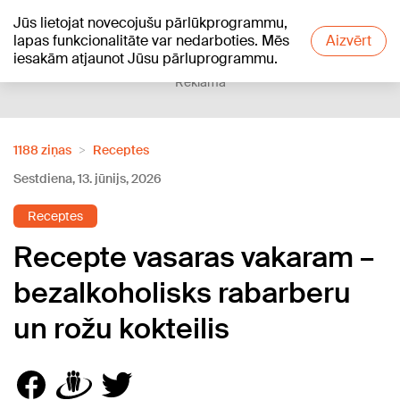
Jūs lietojat novecojušu pārlūkprogrammu,
+16
°C
lapas funkcionalitāte var nedarboties. Mēs
Aizvērt
iesakām atjaunot Jūsu pārluprogrammu.
Reklāma
1188 ziņas
Receptes
Sestdiena, 13. jūnijs, 2026
Receptes
Recepte vasaras vakaram –
bezalkoholisks rabarberu
un rožu kokteilis