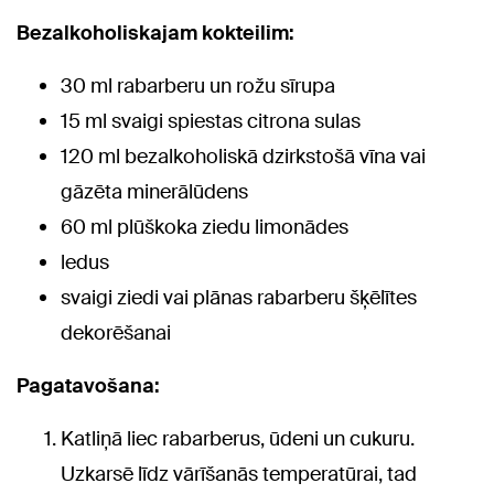
Bezalkoholiskajam kokteilim:
30 ml rabarberu un rožu sīrupa
15 ml svaigi spiestas citrona sulas
120 ml bezalkoholiskā dzirkstošā vīna vai
gāzēta minerālūdens
60 ml plūškoka ziedu limonādes
ledus
svaigi ziedi vai plānas rabarberu šķēlītes
dekorēšanai
Pagatavošana:
Katliņā liec rabarberus, ūdeni un cukuru.
Uzkarsē līdz vārīšanās temperatūrai, tad