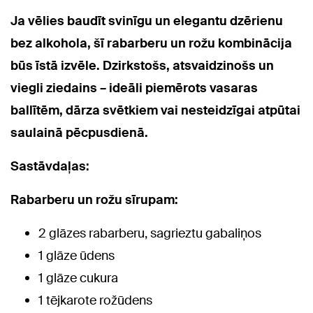
Ja vēlies baudīt svinīgu un elegantu dzērienu
bez alkohola, šī rabarberu un rožu kombinācija
būs īstā izvēle. Dzirkstošs, atsvaidzinošs un
viegli ziedains – ideāli piemērots vasaras
ballītēm, dārza svētkiem vai nesteidzīgai atpūtai
saulainā pēcpusdienā.
Sastāvdaļas:
Rabarberu un rožu sīrupam:
2 glāzes rabarberu, sagrieztu gabaliņos
1 glāze ūdens
1 glāze cukura
1 tējkarote rožūdens