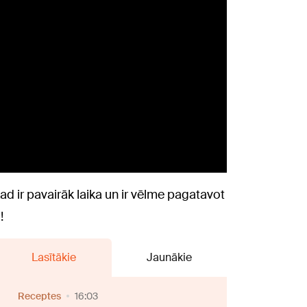
kad ir pavairāk laika un ir vēlme pagatavot
!
Lasītākie
Jaunākie
Receptes
16:03