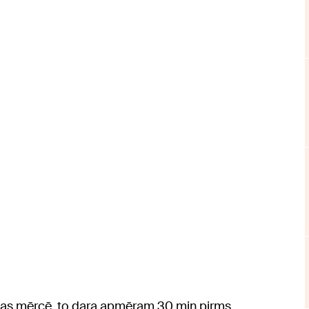
ojas mērcē, to dara apmēram 30 min pirms