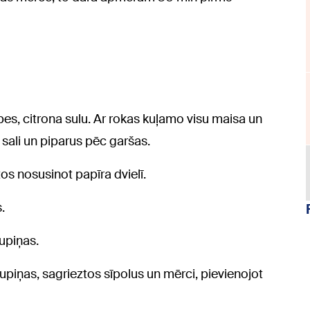
es, citrona sulu. Ar rokas kuļamo visu maisa un
o sali un piparus pēc garšas.
os nosusinot papīra dvielī.
.
upiņas.
iņas, sagrieztos sīpolus un mērci, pievienojot