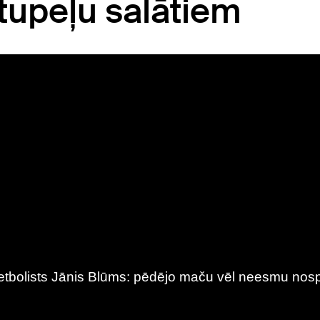
rtupeļu salātiem