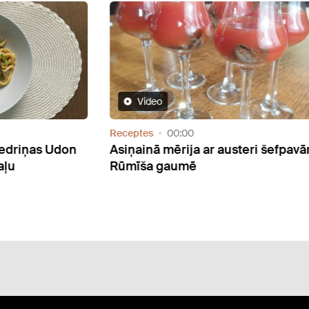
Receptes
20:34
 austeri šefpavāra
Vienkārša recepte – konservēt
tomātu krēmzupa ar garnelēm