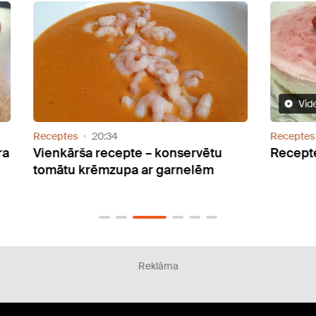
Video
Receptes
07:56
Recep
u
Recepte: Vienkāršā Marmora kūka
Rece
šakš
Reklāma