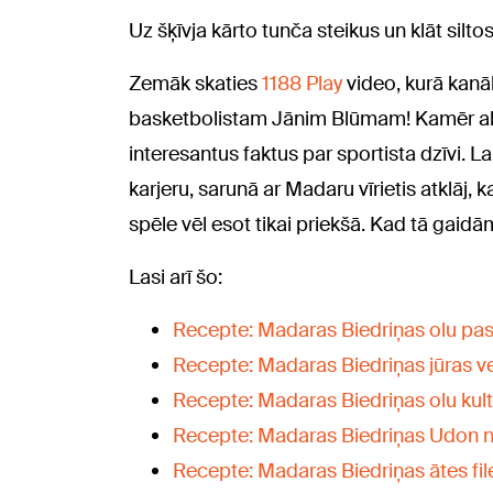
Uz šķīvja kārto tunča steikus un klāt siltos
Zemāk skaties
1188 Play
video, kurā kanā
basketbolistam Jānim Blūmam! Kamēr abi
interesantus faktus par sportista dzīvi. L
karjeru, sarunā ar Madaru vīrietis atklāj,
spēle vēl esot tikai priekšā. Kad tā gaidā
Lasi arī šo:
Recepte: Madaras Biedriņas olu past
Recepte: Madaras Biedriņas jūras ve
Recepte: Madaras Biedriņas olu kulte
Recepte: Madaras Biedriņas Udon nū
Recepte: Madaras Biedriņas ātes fil