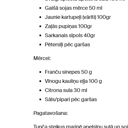
Gaišā sojas mērce 50 ml
Jaunie kartupeļi (vārīti) 100gr
Zaļās pupiņas 100gr
Sarkanais sīpols 40gr
Pētersīļi pēc garšas
Mērcei:
Franču sinepes 50 g
Vīnogu kauliņu eļļa 100 g
Citrona sula 30 ml
Sāls/pipari pēc garšas
Pagatavošana:
Tunča steikus marinē apelsīnu sulā un s