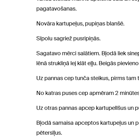
pagatavošanas.
Novāra kartupeļus, pupiņas blanšē.
Sīpolu sagriež pusripiņās.
Sagatavo mērci salātiem. Bļodā liek sinep
lēnā strukliņā lej klāt eļļu. Beigās pievien
Uz pannas cep tunča steikus, pirms tam t
No katras puses cep apmēram 2 minūtes
Uz otras pannas apcep kartupelīšus un p
Bļodā samaisa apceptos kartupeļus un pup
pētersīļus.