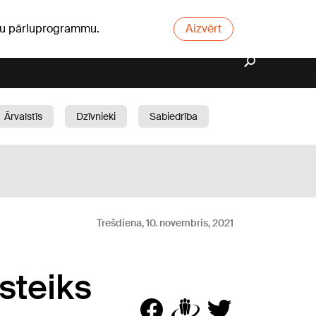
ūsu pārluprogrammu.
Aizvērt
Ārvalstīs
Dzīvnieki
Sabiedrība
Dārzs
Trešdiena, 10. novembris, 2021
steiks