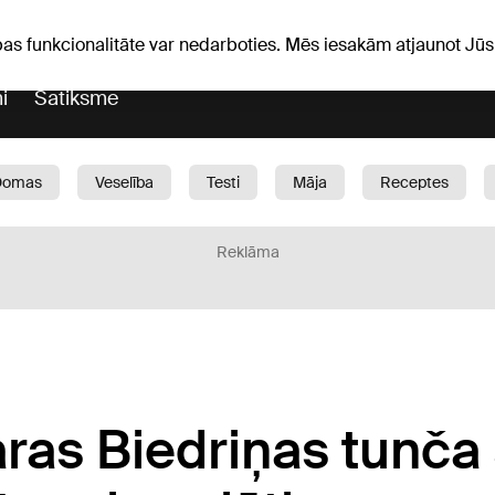
Laika ziņas
Horoskopi
vefa
pas funkcionalitāte var nedarboties. Mēs iesakām atjaunot J
i
Satiksme
Domas
Veselība
Testi
Māja
Receptes
Bērni
Auto
1188 play
Sports
Bizness
Reklāma
as Biedriņas tunča 