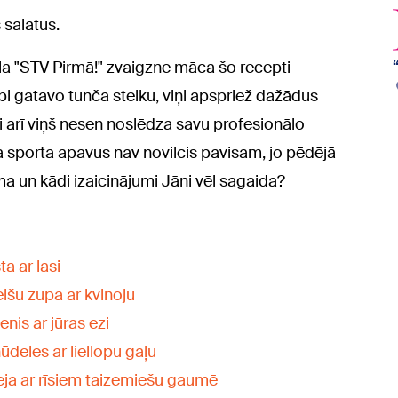
 salātus.
la "STV Pirmā!" zvaigzne māca šo recepti
 gatavo tunča steiku, viņi apspriež dažādus
ai arī viņš nesen noslēdza savu profesionālo
 ka sporta apavus nav novilcis pavisam, jo pēdējā
ma un kādi izaicinājumi Jāni vēl sagaida?
a ar lasi
lšu zupa ar kvinoju
nis ar jūras ezi
deles ar liellopu gaļu
eja ar rīsiem taizemiešu gaumē