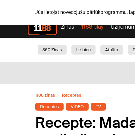
Sv, 09.08.2026.
+22
°C
Genoveva, Madara, Geno
Jūs lietojat novecojušu pārlūkprogrammu, la
Ziņas
1188 play
Uzņēmum
360 Ziņas
Izklaide
Atpūta
Aktuāli
Satiksme
Skaistumam
1188 ziņas
Receptes
Receptes
VIDEO
TV
Recepte: Madar