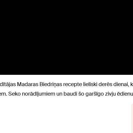
dītājas Madaras Biedriņas recepte lieliski derēs dienai, 
jiem. Seko norādījumiem un baudi šo garšīgo zivju ēdienu