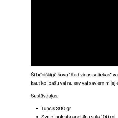
Šī brīnišķīgā šova "Kad viņas satiekas" va
kaut ko īpašu vai nu sev vai saviem mīļa
Sastāvdaļas:
Tuncis 300 gr
Svaigi spiesta apelsīnu sula 100 ml