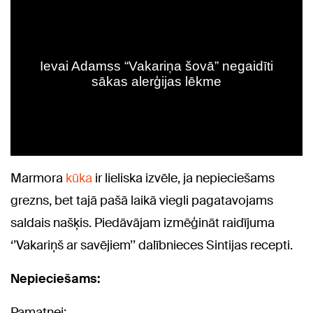
Marmora
kūka
ir lieliska izvēle, ja nepieciešams
grezns, bet tajā pašā laikā viegli pagatavojams
saldais našķis. Piedāvājam izmēģināt raidījuma
‘’Vakariņš ar savējiem’’ dalībnieces Sintijas recepti.
Nepieciešams:
Pamatnei: