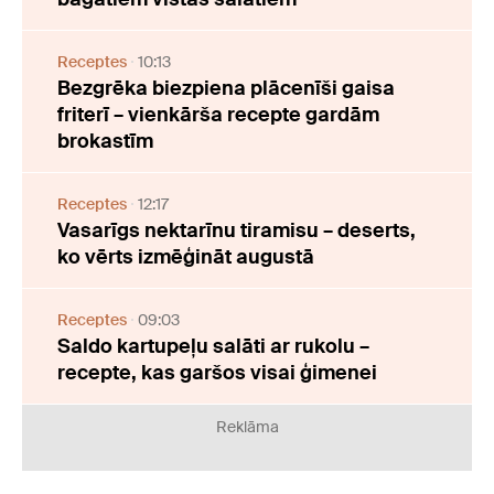
Receptes
10:13
Bezgrēka biezpiena plācenīši gaisa
friterī – vienkārša recepte gardām
brokastīm
Receptes
12:17
Vasarīgs nektarīnu tiramisu – deserts,
ko vērts izmēģināt augustā
Receptes
09:03
Saldo kartupeļu salāti ar rukolu –
recepte, kas garšos visai ģimenei
Reklāma