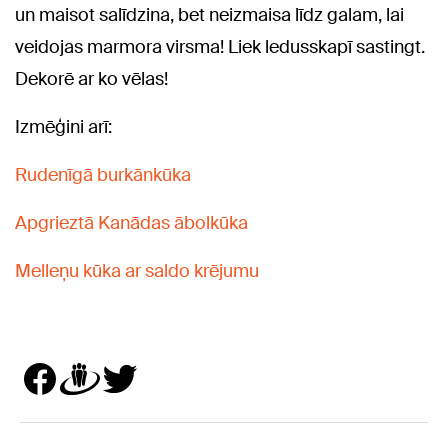
un maisot salīdzina, bet neizmaisa līdz galam, lai
veidojas marmora virsma! Liek ledusskapī sastingt.
Dekorē ar ko vēlas!
Izmēģini arī:
Rudenīgā burkānkūka
Apgrieztā Kanādas ābolkūka
Melleņu kūka ar saldo krējumu