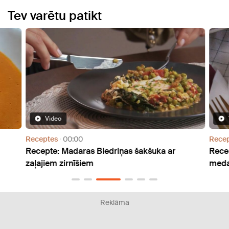
Tev varētu patikt
Video
Receptes
00:00
Recep
Recepte: Madaras Biedriņas šakšuka ar
Recep
zaļajiem zirnīšiem
medal
Reklāma