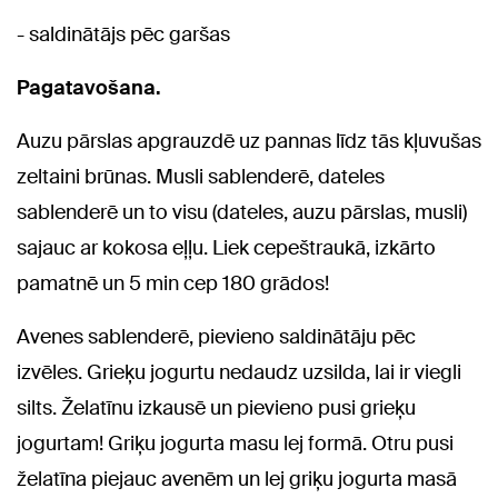
- saldinātājs pēc garšas
Pagatavošana.
Auzu pārslas apgrauzdē uz pannas līdz tās kļuvušas
zeltaini brūnas. Musli sablenderē, dateles
sablenderē un to visu (dateles, auzu pārslas, musli)
sajauc ar kokosa eļļu. Liek cepeštraukā, izkārto
pamatnē un 5 min cep 180 grādos!
Avenes sablenderē, pievieno saldinātāju pēc
izvēles. Grieķu jogurtu nedaudz uzsilda, lai ir viegli
silts. Želatīnu izkausē un pievieno pusi grieķu
jogurtam! Griķu jogurta masu lej formā. Otru pusi
želatīna piejauc avenēm un lej griķu jogurta masā