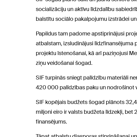
socializāciju un aktīvu līdzdalību sabiedrī
balstītu sociālo pakalpojumu izstrādei un
Papildus tam padome apstiprinājusi proj
atbalstam, izsludinājusi līdzfinansējum
projektu īstenošanai, kā arī paziņojusi M
ziņu veidošanai šogad.
SIF turpinās sniegt palīdzību materiāli 
420 000 palīdzības paku un nodrošinot v
SIF kopējais budžets šogad plānots 32,4 
miljoni eiro ir valsts budžeta līdzekļi, be
finansējums.
Tāpat atbalstu diasporas stiprināšanai u