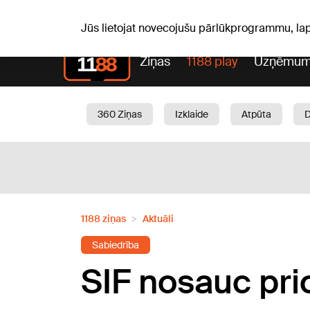
Pk, 07.08.2026.
+16
°C
Alfrēds, Fredis, Madars
Jūs lietojat novecojušu pārlūkprogrammu, la
Ziņas
1188 play
Uzņēmum
360 Ziņas
Izklaide
Atpūta
Aktuāli
Satiksme
Skaistumam
1188 ziņas
Aktuāli
Sabiedrība
SIF nosauc pri