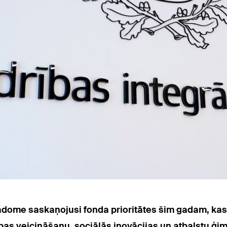
padome saskaņojusi fonda prioritātes šim gadam, ka
ības veicināšanu, sociālās inovācijas un atbalstu ģ