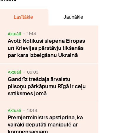
Lasītākie
Jaunākie
Aktuāli
11:44
Avoti: Notikusi slepena Eiropas
un Krievijas pārstāvju tikšanās
par kara izbeigšanu Ukrainā
Aktuāli
06:03
Gandrīz trešdaļa ārvalstu
pilsoņu pārkāpumu Rīgā ir ceļu
satiksmes jomā
Aktuāli
13:48
Premjerministrs apstiprina, ka
vairāki deputāti manipulē ar
kompensācijām