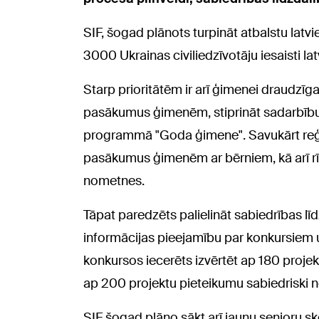
SIF, šogad plānots turpināt atbalstu lat
3000 Ukrainas civiliedzīvotāju iesaisti l
Starp prioritātēm ir arī ģimenei draudzīg
pasākumus ģimenēm, stiprināt sadarbību 
programmā "Goda ģimene". Savukārt reģ
pasākumus ģimenēm ar bērniem, kā arī rīk
nometnes.
Tāpat paredzēts palielināt sabiedrības lī
informācijas pieejamību par konkursiem
konkursos iecerēts izvērtēt ap 180 proje
ap 200 projektu pieteikumu sabiedriski n
SIF šogad plāno sākt arī jaunu senioru sko