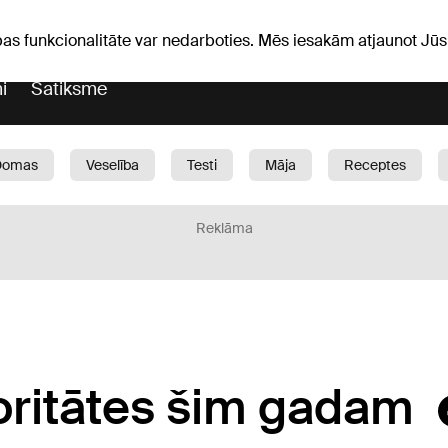
Laika ziņas
Horoskopi
pas funkcionalitāte var nedarboties. Mēs iesakām atjaunot J
i
Satiksme
Domas
Veselība
Testi
Māja
Receptes
Bērni
Auto
1188 play
Sports
Bizness
Reklāma
oritātes šim gadam