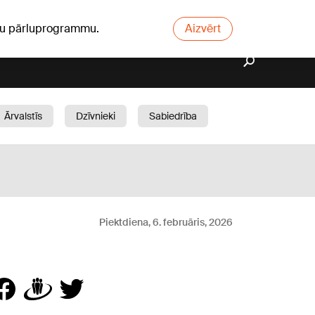
ūsu pārluprogrammu.
Aizvērt
Ārvalstīs
Dzīvnieki
Sabiedrība
Dārzs
Piektdiena, 6. februāris, 2026