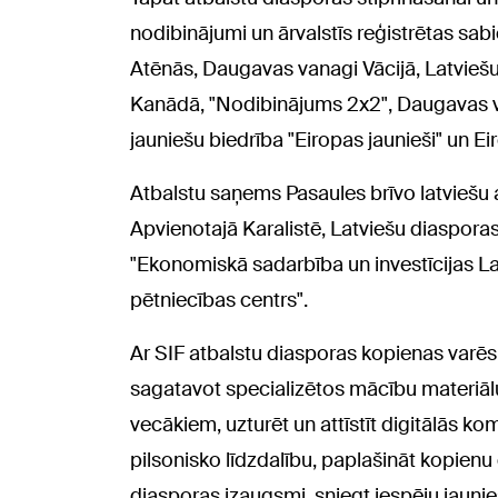
nodibinājumi un ārvalstīs reģistrētas sab
Atēnās, Daugavas vanagi Vācijā, Latviešu
Kanādā, "Nodibinājums 2x2", Daugavas van
jauniešu biedrība "Eiropas jaunieši" un Ei
Atbalstu saņems Pasaules brīvo latviešu 
Apvienotajā Karalistē, Latviešu diasporas 
"Ekonomiskā sadarbība un investīcijas Lat
pētniecības centrs".
Ar SIF atbalstu diasporas kopienas varēs 
sagatavot specializētos mācību materiālu
vecākiem, uzturēt un attīstīt digitālās kom
pilsonisko līdzdalību, paplašināt kopienu 
diasporas izaugsmi, sniegt iespēju jaunieš