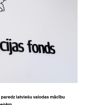
s paredz latviešu valodas mācību
imenēm.