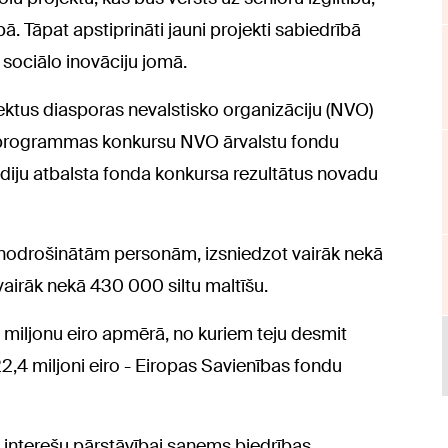
bā. Tāpat apstiprināti jauni projekti sabiedrībā
 sociālo inovāciju jomā.
ektus diasporas nevalstisko organizāciju (NVO)
a programmas konkursu NVO ārvalstu fondu
ediju atbalsta fonda konkursa rezultātus novadu
nenodrošinātām personām, izsniedzot vairāk nekā
airāk nekā 430 000 siltu maltīšu.
miljonu eiro apmērā, no kuriem teju desmit
t 22,4 miljoni eiro - Eiropas Savienības fondu
n interešu pārstāvībai saņems biedrības,