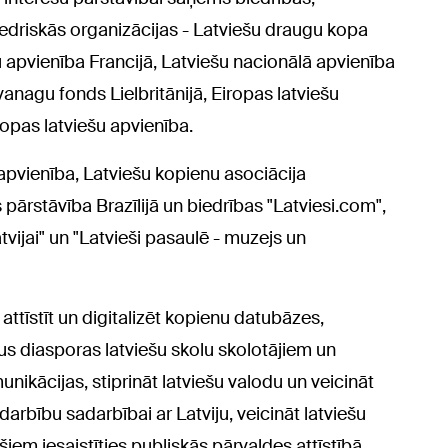
iedriskās organizācijas - Latviešu draugu kopa
 apvienība Francijā, Latviešu nacionālā apvienība
agu fonds Lielbritānijā, Eiropas latviešu
ropas latviešu apvienība.
apvienība, Latviešu kopienu asociācija
pārstāvība Brazīlijā un biedrības "Latviesi.com",
vijai" un "Latvieši pasaulē - muzejs un
attīstīt un digitalizēt kopienu datubāzes,
s diasporas latviešu skolu skolotājiem un
unikācijas, stiprināt latviešu valodu un veicināt
darbību sadarbībai ar Latviju, veicināt latviešu
iem iesaistīties publiskās pārvaldes attīstībā