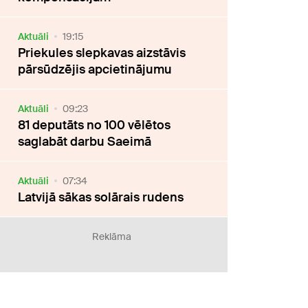
Aktuāli
19:15
Priekules slepkavas aizstāvis
pārsūdzējis apcietinājumu
Aktuāli
09:23
81 deputāts no 100 vēlētos
saglabāt darbu Saeimā
Aktuāli
07:34
Latvijā sākas solārais rudens
Reklāma