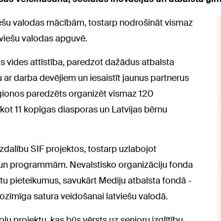
viešu valodas mācībām, tostarp nodrošināt vismaz
atviešu valodas apguvē.
as vides attīstība, paredzot dažādus atbalsta
ar darba devējiem un iesaistīt jaunus partnerus
ionos paredzēts organizēt vismaz 120
ot 11 kopīgas diasporas un Latvijas bērnu
dzdalību SIF projektos, tostarp uzlabojot
 un programmām. Nevalstisko organizāciju fonda
ktu pieteikumus, savukārt Mediju atbalsta fondā -
ozīmīga satura veidošanai latviešu valodā.
lu projektu, kas būs vērsts uz senioru izglītību,