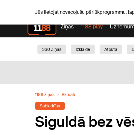
Sv, 09.08.2026.
+22
°C
Genoveva, Madara, Geno
Jūs lietojat novecojušu pārlūkprogrammu, la
Ziņas
1188 play
Uzņēmum
360 Ziņas
Izklaide
Atpūta
Aktuāli
Satiksme
Skaistumam
1188 ziņas
Aktuāli
Sabiedrība
Siguldā bez vē