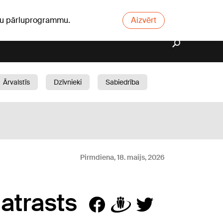
ūsu pārluprogrammu.
Aizvērt
Ārvalstīs
Dzīvnieki
Sabiedrība
Dārzs
Pirmdiena, 18. maijs, 2026
atrasts