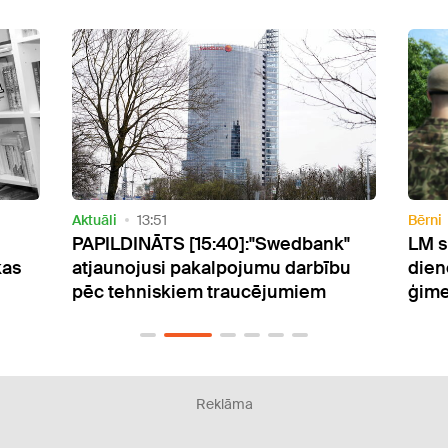
Bērni
14:23
Aktuāl
k"
LM skaidro, kā valsts aizsardzības
VDD:
bu
dienests ietekmē daudzbērnu
krit
ģimeņu atbalstu
past
Reklāma