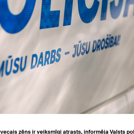
cais zēns ir veiksmīgi atrasts, informēja Valsts pol