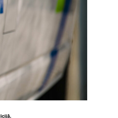
icijā.