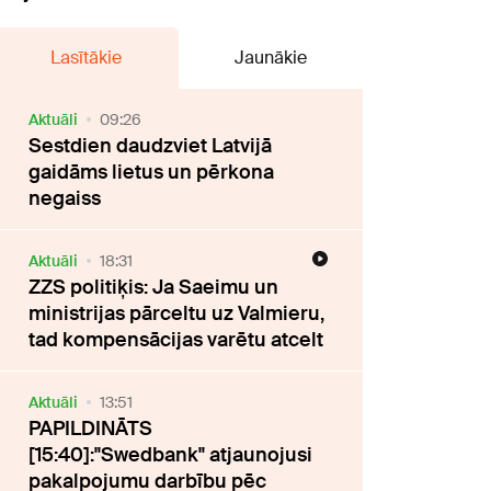
Lasītākie
Jaunākie
Aktuāli
09:26
Sestdien daudzviet Latvijā
gaidāms lietus un pērkona
negaiss
Aktuāli
18:31
ZZS politiķis: Ja Saeimu un
ministrijas pārceltu uz Valmieru,
tad kompensācijas varētu atcelt
Aktuāli
13:51
PAPILDINĀTS
[15:40]:"Swedbank" atjaunojusi
pakalpojumu darbību pēc