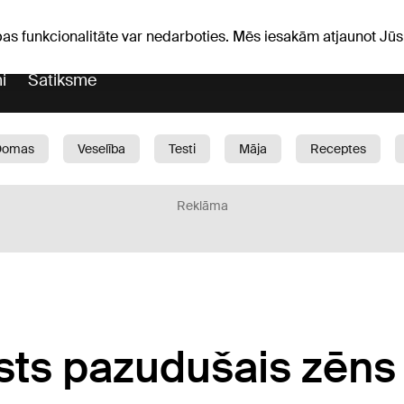
Laika ziņas
Horoskopi
vefa
pas funkcionalitāte var nedarboties. Mēs iesakām atjaunot J
i
Satiksme
Domas
Veselība
Testi
Māja
Receptes
Bērni
Auto
1188 play
Sports
Bizness
Reklāma
sts pazudušais zēns 