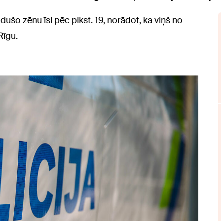
udušo zēnu īsi pēc plkst. 19, norādot, ka viņš no
Rīgu.