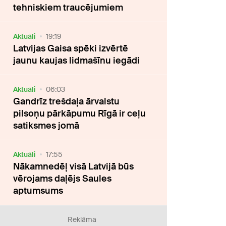
tehniskiem traucējumiem
Aktuāli
19:19
Latvijas Gaisa spēki izvērtē
jaunu kaujas lidmašīnu iegādi
Aktuāli
06:03
Gandrīz trešdaļa ārvalstu
pilsoņu pārkāpumu Rīgā ir ceļu
satiksmes jomā
Aktuāli
17:55
Nākamnedēļ visā Latvijā būs
vērojams daļējs Saules
aptumsums
Reklāma