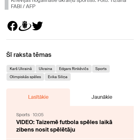
Krievijas nogalinātie ukraiņu sportisti. Foto: Tiziana
FABI / AFP
Šī raksta tēmas
Karš Ukrainā
Ukraina
Edgars Rinkēvičs
Sports
Olimpiskās spēles
Evika Siliņa
Lasītākie
Jaunākie
Sports
10:05
VIDEO: Taizemē futbola spēles laikā
zibens nosit spēlētāju