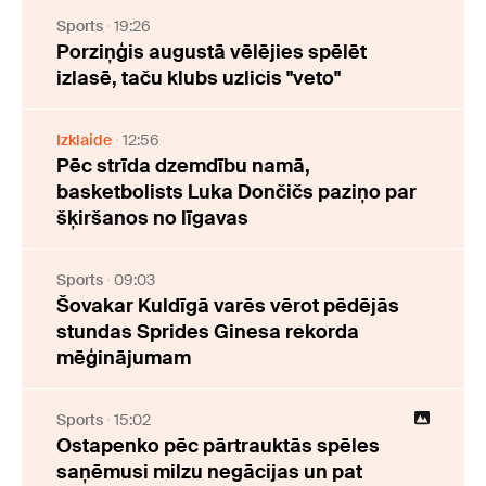
Sports
19:26
Porziņģis augustā vēlējies spēlēt
izlasē, taču klubs uzlicis "veto"
Izklaide
12:56
Pēc strīda dzemdību namā,
basketbolists Luka Dončičs paziņo par
šķiršanos no līgavas
Sports
09:03
Šovakar Kuldīgā varēs vērot pēdējās
stundas Sprides Ginesa rekorda
mēģinājumam
Sports
15:02
Ostapenko pēc pārtrauktās spēles
saņēmusi milzu negācijas un pat