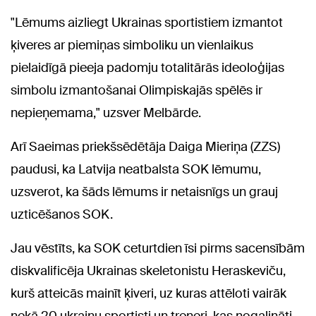
"Lēmums aizliegt Ukrainas sportistiem izmantot
ķiveres ar piemiņas simboliku un vienlaikus
pielaidīgā pieeja padomju totalitārās ideoloģijas
simbolu izmantošanai Olimpiskajās spēlēs ir
nepieņemama," uzsver Melbārde.
Arī Saeimas priekšsēdētāja Daiga Mieriņa (ZZS)
paudusi, ka Latvija neatbalsta SOK lēmumu,
uzsverot, ka šāds lēmums ir netaisnīgs un grauj
uzticēšanos SOK.
Jau vēstīts, ka SOK ceturtdien īsi pirms sacensībām
diskvalificēja Ukrainas skeletonistu Heraskeviču,
kurš atteicās mainīt ķiveri, uz kuras attēloti vairāk