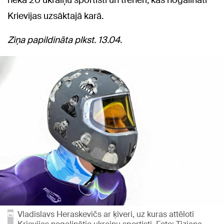
nekā 20 ukraiņu sportisti un treneri, kas nogalināti
Krievijas uzsāktajā karā.
Ziņa papildināta plkst. 13.04.
Vladislavs Heraskevičs ar ķiveri, uz kuras attēloti