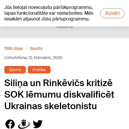
Jūs lietojat novecojušu pārlūkprogrammu,
+23
°C
lapas funkcionalitāte var nedarboties. Mēs
Aizvērt
iesakām atjaunot Jūsu pārluprogrammu.
Reklāma
1188 ziņas
Sports
Ceturtdiena, 12. februāris, 2026
Sports
Politika
Siliņa un Rinkēvičs kritizē
SOK lēmumu diskvalificēt
Ukrainas skeletonistu