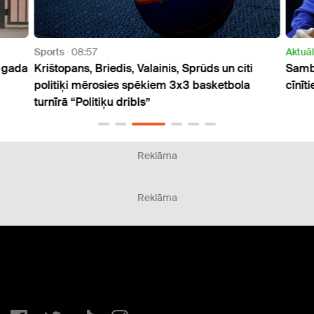
Sports
08:57
Aktuāl
. gada
Krištopans, Briedis, Valainis, Sprūds un citi
Sambo
politiķi mērosies spēkiem 3x3 basketbola
cīnīt
turnīrā “Politiķu dribls”
Reklāma
Reklāma