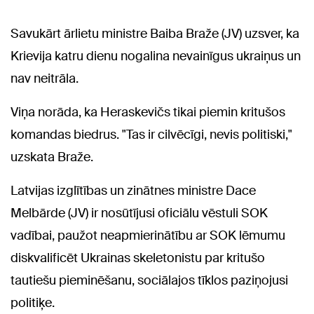
Savukārt ārlietu ministre Baiba Braže (JV) uzsver, ka
Krievija katru dienu nogalina nevainīgus ukraiņus un
nav neitrāla.
Viņa norāda, ka Heraskevičs tikai piemin kritušos
komandas biedrus. "Tas ir cilvēcīgi, nevis politiski,"
uzskata Braže.
Latvijas izglītības un zinātnes ministre Dace
Melbārde (JV) ir nosūtījusi oficiālu vēstuli SOK
vadībai, paužot neapmierinātību ar SOK lēmumu
diskvalificēt Ukrainas skeletonistu par kritušo
tautiešu pieminēšanu, sociālajos tīklos paziņojusi
politiķe.