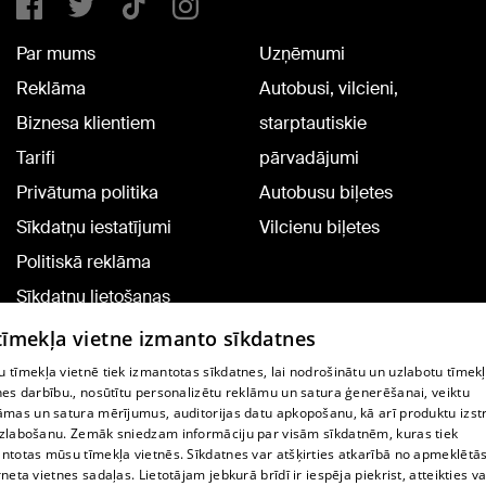
Par mums
Uzņēmumi
Reklāma
Autobusi, vilcieni,
Biznesa klientiem
starptautiskie
Tarifi
pārvadājumi
Privātuma politika
Autobusu biļetes
Sīkdatņu iestatījumi
Vilcienu biļetes
Politiskā reklāma
Sīkdatņu lietošanas
noteikumi
 tīmekļa vietne izmanto sīkdatnes
Komentāru pievienošana
 tīmekļa vietnē tiek izmantotas sīkdatnes, lai nodrošinātu un uzlabotu tīmek
nes darbību., nosūtītu personalizētu reklāmu un satura ģenerēšanai, veiktu
āmas un satura mērījumus, auditorijas datu apkopošanu, kā arī produktu izst
TV programma
zlabošanu. Zemāk sniedzam informāciju par visām sīkdatnēm, kuras tiek
Līguma noteikumi
ntotas mūsu tīmekļa vietnēs. Sīkdatnes var atšķirties atkarībā no apmeklētā
rneta vietnes sadaļas. Lietotājam jebkurā brīdī ir iespēja piekrist, atteikties va