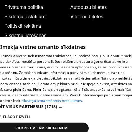
Privātuma politika
Autobusu biļetes
Sīkdatņu iestatījumi
Vilcienu biļetes
Politiskā reklāma
Sīkdatņu lietošanas
noteikumi
 tīmekļa vietne izmanto sīkdatnes
Komentāru pievienošana
 tīmekļa vietnē tiek izmantotas sīkdatnes, lai nodrošinātu un uzlabotu tīmek
nes darbību., nosūtītu personalizētu reklāmu un satura ģenerēšanai, veiktu
āmas un satura mērījumus, auditorijas datu apkopošanu, kā arī produktu izst
TV programma
zlabošanu. Zemāk sniedzam informāciju par visām sīkdatnēm, kuras tiek
Līguma noteikumi
ntotas mūsu tīmekļa vietnēs. Sīkdatnes var atšķirties atkarībā no apmeklētā
rneta vietnes sadaļas. Lietotājam jebkurā brīdī ir iespēja piekrist, atteikties va
360 Ziņu kontakti
īt savu piekrišanu. Piekrišanas sniegšana, kā arī tās atsaukšana vai mainīša
ecas uz visām interneta vietnes sadaļām. Vairāk informācijas par izmantotaj
Helio Media
atnēm skatīt
sīkdatņu izmantošanas noteikumos.
ĪT VISUS PARTNERUS
(1718) →
Portāla palīdzības dienests: e-pasts -
info@1188.lv
PIELĀGOT IZVĒLI
Copyright © 2004-2026 SIA HELIO MEDIA.
All rights reserved.
PIEKRIST VISĀM SĪKDATNĒM