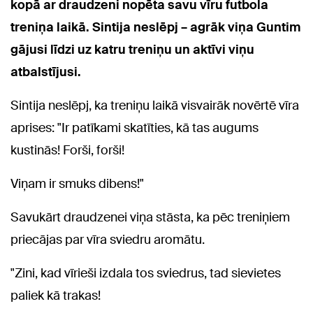
kopā ar draudzeni nopēta savu vīru futbola
treniņa laikā. Sintija neslēpj – agrāk viņa Guntim
gājusi līdzi uz katru treniņu un aktīvi viņu
atbalstījusi.
Sintija neslēpj, ka treniņu laikā visvairāk novērtē vīra
aprises: "Ir patīkami skatīties, kā tas augums
kustinās! Forši, forši!
Viņam ir smuks dibens!"
Savukārt draudzenei viņa stāsta, ka pēc treniņiem
priecājas par vīra sviedru aromātu.
"Zini, kad vīrieši izdala tos sviedrus, tad sievietes
paliek kā trakas!