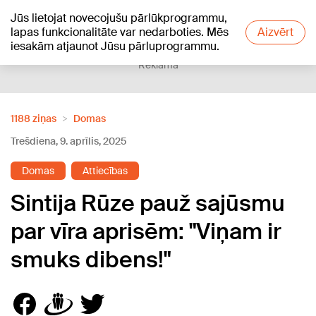
Jūs lietojat novecojušu pārlūkprogrammu,
+19
°C
lapas funkcionalitāte var nedarboties. Mēs
Aizvērt
iesakām atjaunot Jūsu pārluprogrammu.
Reklāma
1188 ziņas
Domas
Trešdiena, 9. aprīlis, 2025
Domas
Attiecības
Sintija Rūze pauž sajūsmu
par vīra aprisēm: "Viņam ir
smuks dibens!"