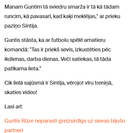
Manam Guntim tā sviedru smarža ir tā kā tādam
runcim, kā pavasarī, kad kaķi meklējas," ar prieku
paziņo Sintija.
Guntis stāsta, ka ar futbolu spēlē amatieru
komandā: "Tas ir priekš sevis, izkustēties pēc
ikdienas, darba dienas. Veči satiekas, tā tāda
patīkama lieta."
Cik lielā sajūsmā ir Sintija, vērojot vīru treniņā,
skaties video!
Lasi arī:
Guntis Rūze neparasti greizsirdīgs uz sievas bijušo
partneri