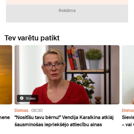
Reklāma
Tev varētu patikt
Video
Domas
06:30
Doma
imene
"Nositīšu tavu bērnu!" Vendija Karalkina atklāj
Sievi
šausminošas iepriekšējo attiecību ainas
– vai