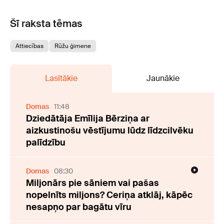
Šī raksta tēmas
Attiecības
Rūžu ģimene
Lasītākie
Jaunākie
Domas
11:48
Dziedātāja Emīlija Bērziņa ar
aizkustinošu vēstījumu lūdz līdzcilvēku
palīdzību
Domas
08:30
Miljonārs pie sāniem vai pašas
nopelnīts miljons? Ceriņa atklāj, kāpēc
nesapņo par bagātu vīru