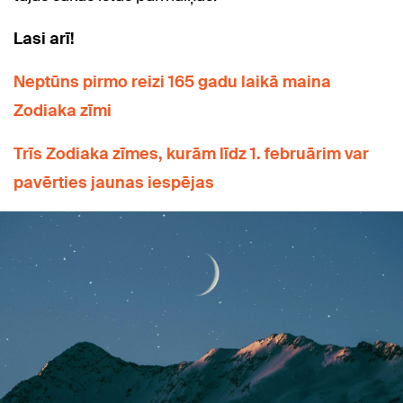
Lasi arī!
Neptūns pirmo reizi 165 gadu laikā maina
Zodiaka zīmi
Trīs Zodiaka zīmes, kurām līdz 1. februārim var
pavērties jaunas iespējas