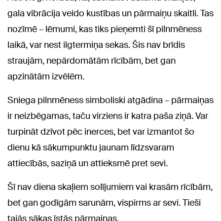
gala vibrācija veido kustības un pārmaiņu skaitli. Tas
nozīmē – lēmumi, kas tiks pieņemti šī pilnmēness
laikā, var nest ilgtermiņa sekas. Šis nav brīdis
straujām, nepārdomātām rīcībām, bet gan
apzinātām izvēlēm.
Sniega pilnmēness simboliski atgādina – pārmaiņas
ir neizbēgamas, taču virziens ir katra paša ziņā. Var
turpināt dzīvot pēc inerces, bet var izmantot šo
dienu kā sākumpunktu jaunam līdzsvaram
attiecībās, saziņā un attieksmē pret sevi.
Šī nav diena skaļiem solījumiem vai krasām rīcībām,
bet gan godīgām sarunām, vispirms ar sevi. Tieši
tajās sākas īstās pārmaiņas.