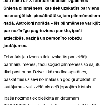
Jau naktī uz 2. februāri debesis izgaismos
Sniega pilnmēness, kas tiek uzskatīts par vienu
no enerģētiski piesātinātākajiem pilnmēnešiem
gadā. Astrologi norāda – šis pilnmēness var kļūt
par nozīmīgu pagrieziena punktu, īpaši
attiecībās, saziņā un personīgo robežu
jautājumos.
Februāris jau izsenis tiek uzskatīts par iekšēju
pārmaiņu mēnesi, taču šogad pilnmēness šo sajūtu
tikai pastiprina. Dzīve it kā mudina apstāties,
paskatīties uz sevi no malas un godīgi atbildēt uz
jautājumu – vai izvēlētais ceļš joprojām ir īstais.
Īpaša nozīme tiek piešķirta arī datumam