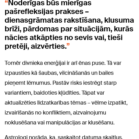
Noderīgas būs mierīgas
pašrefleksijas prakses –
dienasgrāmatas rakstīšana, klusuma
brīži, pārdomas par situācijām, kurās
nācies atkāpties no sevis vai, tieši
pretēji, aizvērties.
Tomēr divnieka enerģijai ir arī ēnas puse. Tā var
izpausties kā šaubas, vilcināšanās un bailes
pieņemt lēmumus. Pastāv risks iestrēgt starp
variantiem, baidoties kļūdīties. Tāpat var
aktualizēties līdzatkarības tēmas – vēlme izpatikt,
izvairīšanās no konfliktiem, aizvainojumu
noklusēšana vai manipulācijas ar klusēšanu.
Astrologi norāda, ka, saskaitot datuma skaitļus,