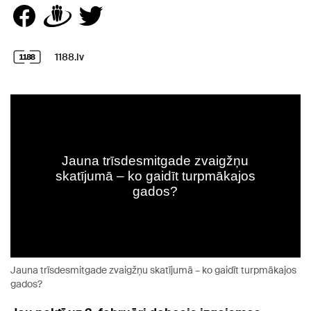
1188.lv
Jauna trīsdesmitgade zvaigžņu skatījumā – ko gaidīt turpmākajos
gados?