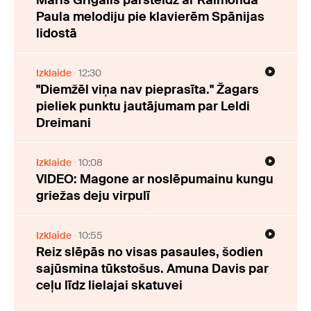
Māris Grigalis pārsteidz ar Raimonda
Paula melodiju pie klavierēm Spānijas
lidostā
Izklaide
12:30
"Diemžēl viņa nav pieprasīta." Žagars
pieliek punktu jautājumam par Leldi
Dreimani
Izklaide
10:08
VIDEO: Magone ar noslēpumainu kungu
griežas deju virpulī
Izklaide
10:55
Reiz slēpās no visas pasaules, šodien
sajūsmina tūkstošus. Amuna Davis par
ceļu līdz lielajai skatuvei