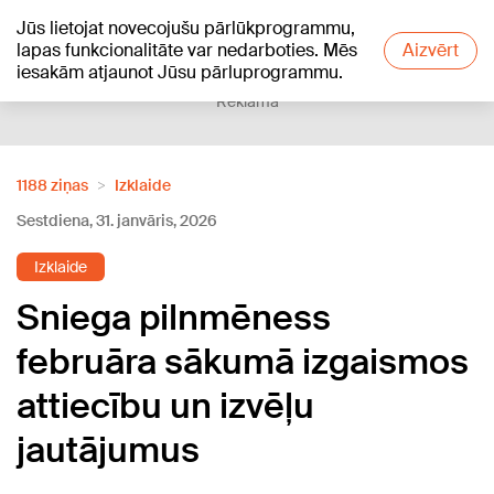
Jūs lietojat novecojušu pārlūkprogrammu,
+21
°C
lapas funkcionalitāte var nedarboties. Mēs
Aizvērt
iesakām atjaunot Jūsu pārluprogrammu.
Reklāma
1188 ziņas
Izklaide
Sestdiena, 31. janvāris, 2026
Izklaide
Sniega pilnmēness
februāra sākumā izgaismos
attiecību un izvēļu
jautājumus