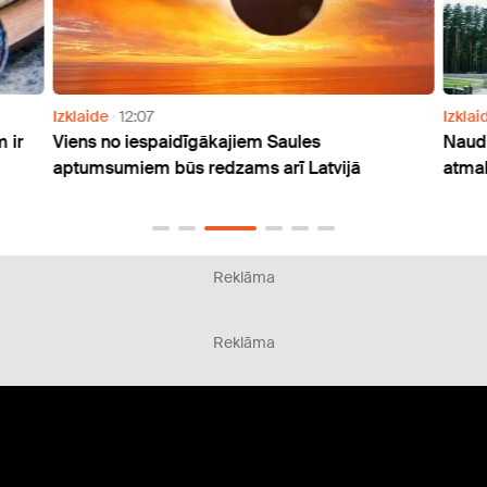
Izklaide
12:07
Izklai
 ir
Viens no iespaidīgākajiem Saules
Naudu
aptumsumiem būs redzams arī Latvijā
atmak
Reklāma
Reklāma