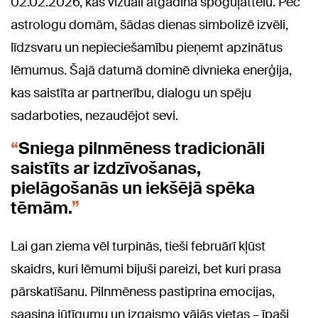
02.02.2026, kas vizuāli atgādina spoguļattēlu. Pēc
astrologu domām, šādas dienas simbolizē izvēli,
līdzsvaru un nepieciešamību pieņemt apzinātus
lēmumus. Šajā datumā dominē divnieka enerģija,
kas saistīta ar partnerību, dialogu un spēju
sadarboties, nezaudējot sevi.
Sniega pilnmēness tradicionāli
saistīts ar izdzīvošanas,
pielāgošanās un iekšējā spēka
tēmām.
Lai gan ziema vēl turpinās, tieši februārī kļūst
skaidrs, kuri lēmumi bijuši pareizi, bet kuri prasa
pārskatīšanu. Pilnmēness pastiprina emocijas,
saasina jūtīgumu un izgaismo vājās vietas – īpaši