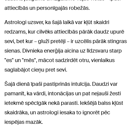
attiecībās un personīgajās robežās.
Astrologi uzsver, ka šajā laikā var kļūt skaidri
redzams, kur cilvēks attiecībās pārāk daudz upurē
sevi, bet kur – gluži pretēji – ir uzcēlis pārāk stingras
sienas. Divnieka enerģija aicina uz līdzsvaru starp
"es" un "mēs", mācot sadzirdēt otru, vienlaikus
saglabājot cieņu pret sevi.
Šajā dienā īpaši pastiprinās intuīcija. Daudzi var
pamanīt, ka vārdi, intonācijas un pat nejauši žesti
ietekmē spēcīgāk nekā parasti. Iekšējā balss kļūst
skaidrāka, un astrologi iesaka to ignorēt pēc
iespējas mazāk.