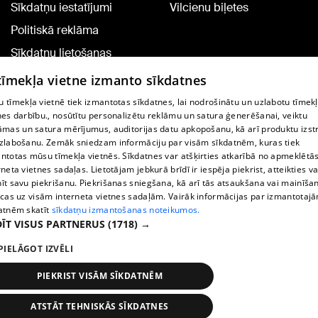
Sīkdatņu iestatījumi
Vilcienu biļetes
Politiskā reklāma
Sīkdatņu lietošanas
noteikumi
 tīmekļa vietne izmanto sīkdatnes
Komentāru pievienošana
 tīmekļa vietnē tiek izmantotas sīkdatnes, lai nodrošinātu un uzlabotu tīmek
nes darbību., nosūtītu personalizētu reklāmu un satura ģenerēšanai, veiktu
āmas un satura mērījumus, auditorijas datu apkopošanu, kā arī produktu izst
TV programma
zlabošanu. Zemāk sniedzam informāciju par visām sīkdatnēm, kuras tiek
Līguma noteikumi
ntotas mūsu tīmekļa vietnēs. Sīkdatnes var atšķirties atkarībā no apmeklētā
rneta vietnes sadaļas. Lietotājam jebkurā brīdī ir iespēja piekrist, atteikties va
360 Ziņu kontakti
īt savu piekrišanu. Piekrišanas sniegšana, kā arī tās atsaukšana vai mainīša
ecas uz visām interneta vietnes sadaļām. Vairāk informācijas par izmantotaj
Helio Media
atnēm skatīt
sīkdatņu izmantošanas noteikumos.
ĪT VISUS PARTNERUS
(1718) →
Portāla palīdzības dienests: e-pasts -
info@1188.lv
PIELĀGOT IZVĒLI
Copyright © 2004-2026 SIA HELIO MEDIA.
All rights reserved.
PIEKRIST VISĀM SĪKDATNĒM
ATSTĀT TEHNISKĀS SĪKDATNES