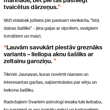
marinādē, bet pie tās pasniegt
tvaicētus dārzeņus.
Vēži vislabāk jutīsies pie pavisam vienkārša, "īstā
dabas šašliks" – jēra gaļas ar sīpoliem, svaigiem
tomātiem un maizi.
Lauvām savukārt piestāv greznāks
variants – liellopa aknu šašliks ar
zeltainu garoziņu.
Tikmēr Jaunavas, kuras novērtē nianses un
interesantas garšas, sajūsmināsies par sēņu un
bekona šašliku.
Radošajiem Svariem astrologi iesaka lule kebabu,
ko pasniegt ar aso tomātu mērci un kartupeļiem,