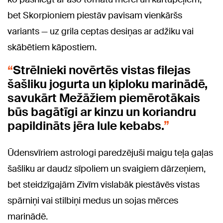
bet Skorpioniem piestāv pavisam vienkāršs
variants — uz grila ceptas desiņas ar adžiku vai
skābētiem kāpostiem.
Strēlnieki novērtēs vistas filejas
šašliku jogurta un ķiploku marinādē,
savukārt Mežāžiem piemērotākais
būs bagātīgi ar kinzu un koriandru
papildināts jēra lule kebabs.
Ūdensvīriem astrologi paredzējuši maigu teļa gaļas
šašliku ar daudz sīpoliem un svaigiem dārzeņiem,
bet steidzīgajām Zivīm vislabāk piestāvēs vistas
spārniņi vai stilbiņi medus un sojas mērces
marinādē.