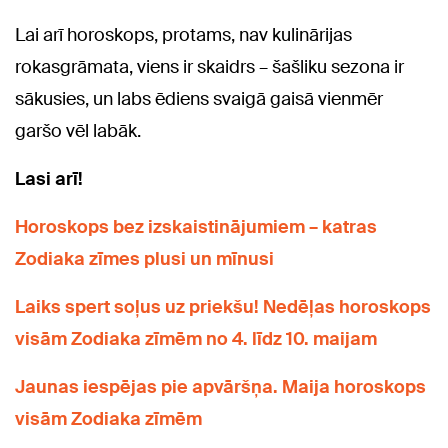
Lai arī horoskops, protams, nav kulinārijas
rokasgrāmata, viens ir skaidrs – šašliku sezona ir
sākusies, un labs ēdiens svaigā gaisā vienmēr
garšo vēl labāk.
Lasi arī!
Horoskops bez izskaistinājumiem – katras
Zodiaka zīmes plusi un mīnusi
Laiks spert soļus uz priekšu! Nedēļas horoskops
visām Zodiaka zīmēm no 4. līdz 10. maijam
Jaunas iespējas pie apvāršņa. Maija horoskops
visām Zodiaka zīmēm