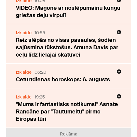
Izklaide
10:08
VIDEO: Magone ar noslēpumainu kungu
griežas deju virpulī
Izklaide
10:55
Reiz slēpās no visas pasaules, šodien
sajūsmina tūkstošus. Amuna Davis par
ceļu līdz lielajai skatuvei
Izklaide
06:20
Ceturtdienas horoskops: 6. augusts
Izklaide
19:25
"Mums ir fantastisks notikums!" Asnate
Rancāne par "Tautumeitu" pirmo
Eiropas tūri
Reklāma