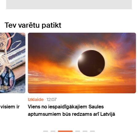
Tev varētu patikt
Izklaide
12:07
Izklai
 ir
Viens no iespaidīgākajiem Saules
Naudu
aptumsumiem būs redzams arī Latvijā
atmak