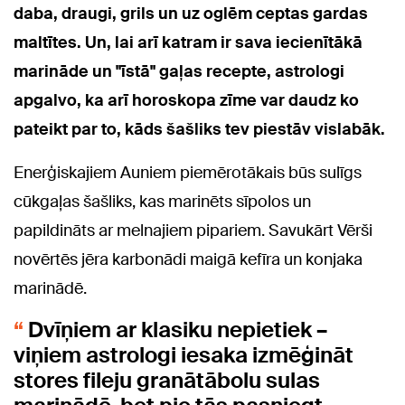
daba, draugi, grils un uz oglēm ceptas gardas
maltītes. Un, lai arī katram ir sava iecienītākā
marināde un "īstā" gaļas recepte, astrologi
apgalvo, ka arī horoskopa zīme var daudz ko
pateikt par to, kāds šašliks tev piestāv vislabāk.
Enerģiskajiem Auniem piemērotākais būs sulīgs
cūkgaļas šašliks, kas marinēts sīpolos un
papildināts ar melnajiem pipariem. Savukārt Vērši
novērtēs jēra karbonādi maigā kefīra un konjaka
marinādē.
Dvīņiem ar klasiku nepietiek –
viņiem astrologi iesaka izmēģināt
stores fileju granātābolu sulas