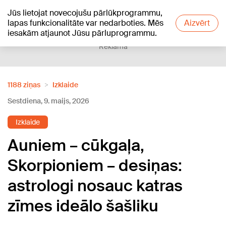
Jūs lietojat novecojušu pārlūkprogrammu,
+24
°C
lapas funkcionalitāte var nedarboties. Mēs
Aizvērt
iesakām atjaunot Jūsu pārluprogrammu.
Reklāma
1188 ziņas
Izklaide
Sestdiena, 9. maijs, 2026
Izklaide
Auniem – cūkgaļa,
Skorpioniem – desiņas:
astrologi nosauc katras
zīmes ideālo šašliku