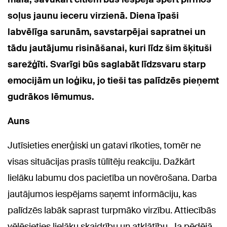
soļus jaunu ieceru virzienā. Diena īpaši
labvēlīga sarunām, savstarpējai sapratnei un
tādu jautājumu risināšanai, kuri līdz šim šķituši
sarežģīti. Svarīgi būs saglabāt līdzsvaru starp
emocijām un loģiku, jo tieši tas palīdzēs pieņemt
gudrākos lēmumus.
Auns
Jutīsieties enerģiski un gatavi rīkoties, tomēr ne
visas situācijas prasīs tūlītēju reakciju. Dažkārt
lielāku labumu dos pacietība un novērošana. Darba
jautājumos iespējams saņemt informāciju, kas
palīdzēs labāk saprast turpmāko virzību. Attiecībās
vēlēsieties lielāku skaidrību un atklātību. Ja pēdējā