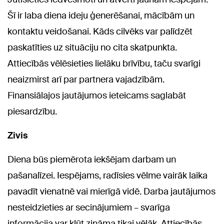
Šī ir laba diena ideju ģenerēšanai, mācībām un
kontaktu veidošanai. Kāds cilvēks var palīdzēt
paskatīties uz situāciju no cita skatpunkta.
Attiecībās vēlēsieties lielāku brīvību, taču svarīgi
neaizmirst arī par partnera vajadzībām.
Finansiālajos jautājumos ieteicams saglabāt
piesardzību.
Zivis
Diena būs piemērota iekšējam darbam un
pašanalīzei. Iespējams, radīsies vēlme vairāk laika
pavadīt vienatnē vai mierīgā vidē. Darba jautājumos
nesteidzieties ar secinājumiem – svarīga
informācija var kļūt zināma tikai vēlāk. Attiecībās