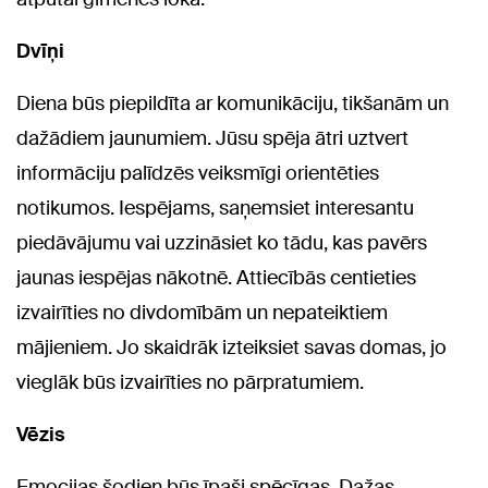
Dvīņi
Diena būs piepildīta ar komunikāciju, tikšanām un
dažādiem jaunumiem. Jūsu spēja ātri uztvert
informāciju palīdzēs veiksmīgi orientēties
notikumos. Iespējams, saņemsiet interesantu
piedāvājumu vai uzzināsiet ko tādu, kas pavērs
jaunas iespējas nākotnē. Attiecībās centieties
izvairīties no divdomībām un nepateiktiem
mājieniem. Jo skaidrāk izteiksiet savas domas, jo
vieglāk būs izvairīties no pārpratumiem.
Vēzis
Emocijas šodien būs īpaši spēcīgas. Dažas