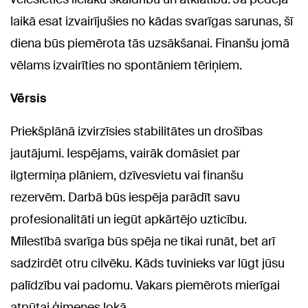
laikā esat izvairījušies no kādas svarīgas sarunas, šī
diena būs piemērota tās uzsākšanai. Finanšu jomā
vēlams izvairīties no spontāniem tēriņiem.
Vērsis
Priekšplānā izvirzīsies stabilitātes un drošības
jautājumi. Iespējams, vairāk domāsiet par
ilgtermiņa plāniem, dzīvesvietu vai finanšu
rezervēm. Darbā būs iespēja parādīt savu
profesionalitāti un iegūt apkārtējo uzticību.
Mīlestībā svarīga būs spēja ne tikai runāt, bet arī
sadzirdēt otru cilvēku. Kāds tuvinieks var lūgt jūsu
palīdzību vai padomu. Vakars piemērots mierīgai
atpūtai ģimenes lokā.