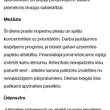
piemērots draugu sabiedrībai.
Mežāzis
Šī diena prasīs nopietnu pieeju un spēju
koncentrēties uz prioritātēm. Darba jautājumos
iespējams progress, ja būsiet gatavi uzņemties
papildu atbildību. Finansiālajā jomā ieteicams rūpīgi
izvērtēt katru lēmumu. Attiecībās nevajadzētu visu
paturēt sevī – atklāta saruna palīdzēs izvairīties no
nevajadzīgiem pārpratumiem. Dienas beigās būs
patīkami apzināties paveikto.
Ūdensvīrs
Jutīsieties iedvesmoti un atvērti jaunām iespējām.