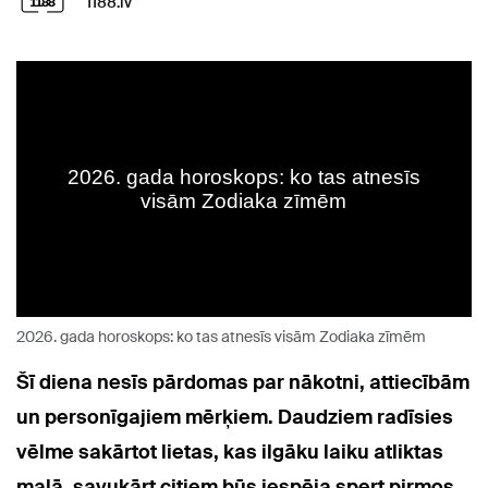
1188.lv
2026. gada horoskops: ko tas atnesīs visām Zodiaka zīmēm
Šī diena nesīs pārdomas par nākotni, attiecībām
un personīgajiem mērķiem. Daudziem radīsies
vēlme sakārtot lietas, kas ilgāku laiku atliktas
malā, savukārt citiem būs iespēja spert pirmos