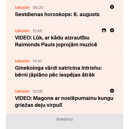
Izklaide
06:20
Sestdienas horoskops: 8. augusts
Izklaide
12:48
VIDEO: Lūk, ar kādu aizrautību
Raimonds Pauls joprojām muzicē
Izklaide
14:47
Ginekologa vārdi satricina Intrishu:
bērni jāplāno pēc iespējas ātrāk
Izklaide
10:08
VIDEO: Magone ar noslēpumainu kungu
griežas deju virpulī
Reklāma