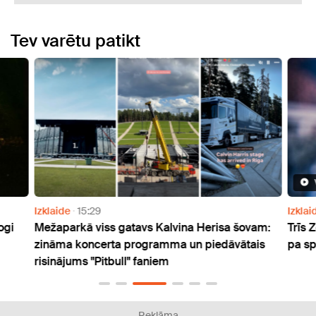
Tev varētu patikt
Izklaide
15:29
Izklai
ogi
Mežaparkā viss gatavs Kalvina Herisa šovam:
Trīs 
zināma koncerta programma un piedāvātais
pa s
risinājums "Pitbull" faniem
Reklāma