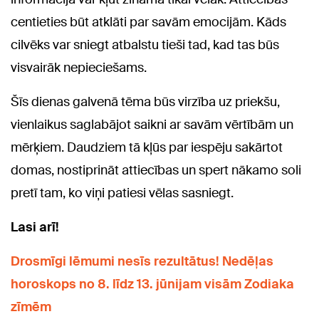
centieties būt atklāti par savām emocijām. Kāds
cilvēks var sniegt atbalstu tieši tad, kad tas būs
visvairāk nepieciešams.
Šīs dienas galvenā tēma būs virzība uz priekšu,
vienlaikus saglabājot saikni ar savām vērtībām un
mērķiem. Daudziem tā kļūs par iespēju sakārtot
domas, nostiprināt attiecības un spert nākamo soli
pretī tam, ko viņi patiesi vēlas sasniegt.
Lasi arī!
Drosmīgi lēmumi nesīs rezultātus! Nedēļas
horoskops no 8. līdz 13. jūnijam visām Zodiaka
zīmēm