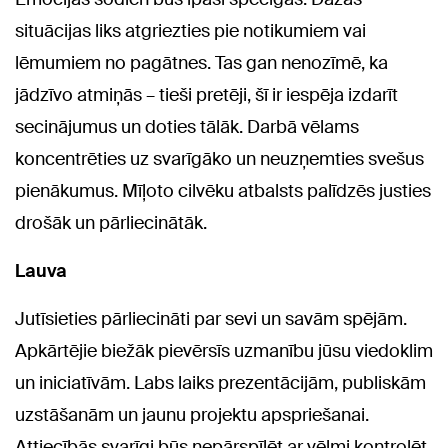
situācijas liks atgriezties pie notikumiem vai
lēmumiem no pagātnes. Tas gan nenozīmē, ka
jādzīvo atmiņās – tieši pretēji, šī ir iespēja izdarīt
secinājumus un doties tālāk. Darbā vēlams
koncentrēties uz svarīgāko un neuzņemties svešus
pienākumus. Mīļoto cilvēku atbalsts palīdzēs justies
drošāk un pārliecinātāk.
Lauva
Jutīsieties pārliecināti par sevi un savām spējām.
Apkārtējie biežāk pievērsīs uzmanību jūsu viedoklim
un iniciatīvām. Labs laiks prezentācijām, publiskām
uzstāšanām un jaunu projektu apspriešanai.
Attiecībās svarīgi būs nepārspīlēt ar vēlmi kontrolēt