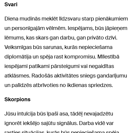
Svari
Diena mudinās meklēt līdzsvaru starp pienākumiem
un personīgajām vēlmēm. Iespējams, būs jāpieņem
lēmums, kas skars gan darbu, gan privāto dzīvi.
Veiksmīgas būs sarunas, kurās nepieciešama
diplomātija un spēja rast kompromisu. Mīlestībā
iespējami patīkami pārsteigumi vai negaidītas
atklāsmes. Radošās aktivitātes sniegs gandarījumu
un palīdzēs atbrīvoties no ikdienas spriedzes.
Skorpions
Jūsu intuīcija būs īpaši asa, tādēļ nevajadzētu
ignorēt iekšējo sajūtu signālus. Darba vidē var
rasties situācijas, kurās būs nepieciešama spēja