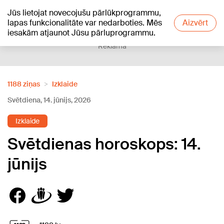
Jūs lietojat novecojušu pārlūkprogrammu,
+21
°C
lapas funkcionalitāte var nedarboties. Mēs
Aizvērt
iesakām atjaunot Jūsu pārluprogrammu.
Reklāma
1188 ziņas
Izklaide
Svētdiena, 14. jūnijs, 2026
Izklaide
Svētdienas horoskops: 14.
jūnijs