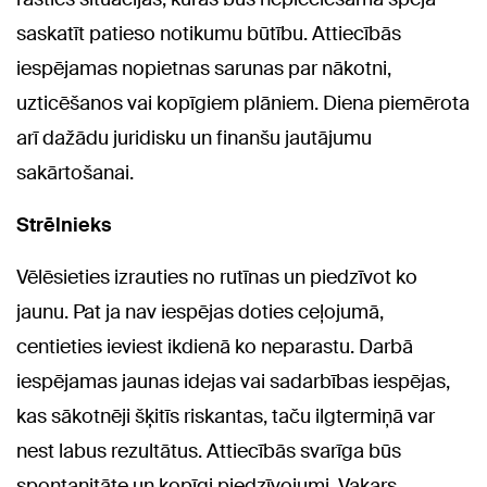
saskatīt patieso notikumu būtību. Attiecībās
iespējamas nopietnas sarunas par nākotni,
uzticēšanos vai kopīgiem plāniem. Diena piemērota
arī dažādu juridisku un finanšu jautājumu
sakārtošanai.
Strēlnieks
Vēlēsieties izrauties no rutīnas un piedzīvot ko
jaunu. Pat ja nav iespējas doties ceļojumā,
centieties ieviest ikdienā ko neparastu. Darbā
iespējamas jaunas idejas vai sadarbības iespējas,
kas sākotnēji šķitīs riskantas, taču ilgtermiņā var
nest labus rezultātus. Attiecībās svarīga būs
spontanitāte un kopīgi piedzīvojumi. Vakars