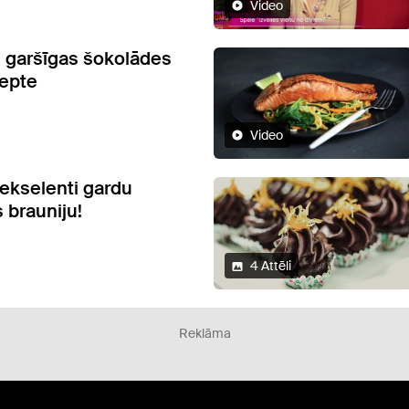
Video
 garšīgas šokolādes
epte
Video
ekselenti gardu
 brauniju!
4 Attēli
Reklāma