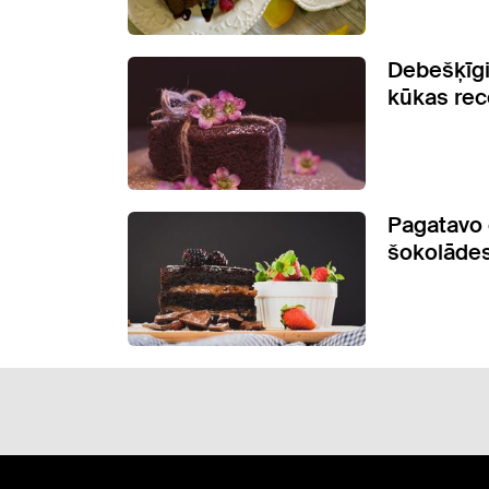
Debešķīgi
kūkas rec
Pagatavo 
šokolādes