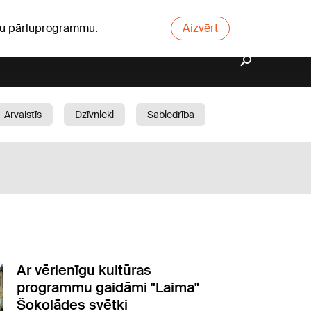
ūsu pārluprogrammu.
Aizvērt
Ārvalstīs
Dzīvnieki
Sabiedrība
Dārzs
Ar vērienīgu kultūras
programmu gaidāmi "Laima"
Šokolādes svētki