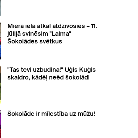
Miera iela atkal atdzīvosies – 11.
jūlijā svinēsim "Laima"
Šokolādes svētkus
"Tas tevi uzbudina!" Uģis Kuģis
skaidro, kādēļ neēd šokolādi
Šokolāde ir mīlestība uz mūžu!