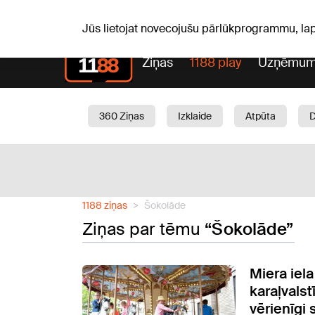
S, 08.08.2026.
+15
°C
Mudīte, Vladislava, Vladisl
Jūs lietojat novecojušu pārlūkprogrammu, la
Ziņas
1188 play
Uzņēmum
360 Ziņas
Izklaide
Atpūta
Aktuāli
Satiksme
Skaistumam
1188 ziņas
Šokolāde
Ziņas par tēmu
“Šokolāde”
Miera iel
karaļvalstī
vērienīgi