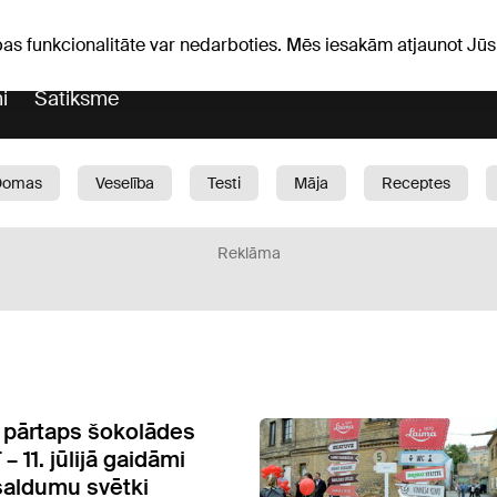
Laika ziņas
Horoskopi
avs
pas funkcionalitāte var nedarboties. Mēs iesakām atjaunot J
i
Satiksme
Domas
Veselība
Testi
Māja
Receptes
Bērni
Auto
1188 play
Sports
Bizness
Reklāma
a pārtaps šokolādes
 – 11. jūlijā gaidāmi
 saldumu svētki