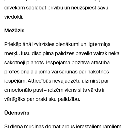
cilvēkam saglabāt brīvību un neuzspiest savu
viedokli.
Mežāzis
Priekšplānā izvirzīsies pienākumi un ilgtermiņa
mērķi. Jūsu disciplīna palīdzēs paveikt vairāk nekā
sākotnēji plānots. Iespējama pozitīva attīstība
profesionālajā jomā vai sarunas par nākotnes
iespējām. Attiecībās nevajadzētu aizmirst par
emocionālo pusi – reizēm viens silts vārds ir
vērtīgāks par praktisku palīdzību.
Ūdensvīrs
Šī diena mudinās domāt ārpus ierastajiem rāmjiem.