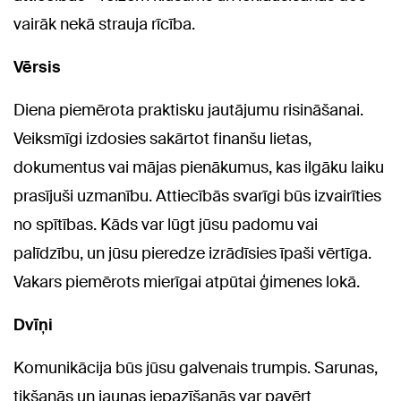
vairāk nekā strauja rīcība.
Vērsis
Diena piemērota praktisku jautājumu risināšanai.
Veiksmīgi izdosies sakārtot finanšu lietas,
dokumentus vai mājas pienākumus, kas ilgāku laiku
prasījuši uzmanību. Attiecībās svarīgi būs izvairīties
no spītības. Kāds var lūgt jūsu padomu vai
palīdzību, un jūsu pieredze izrādīsies īpaši vērtīga.
Vakars piemērots mierīgai atpūtai ģimenes lokā.
Dvīņi
Komunikācija būs jūsu galvenais trumpis. Sarunas,
tikšanās un jaunas iepazīšanās var pavērt