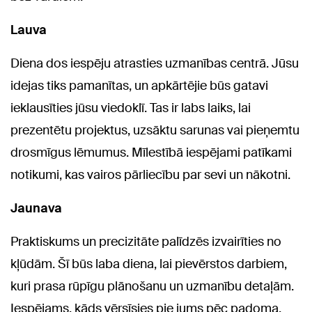
Lauva
Diena dos iespēju atrasties uzmanības centrā. Jūsu
idejas tiks pamanītas, un apkārtējie būs gatavi
ieklausīties jūsu viedoklī. Tas ir labs laiks, lai
prezentētu projektus, uzsāktu sarunas vai pieņemtu
drosmīgus lēmumus. Mīlestībā iespējami patīkami
notikumi, kas vairos pārliecību par sevi un nākotni.
Jaunava
Praktiskums un precizitāte palīdzēs izvairīties no
kļūdām. Šī būs laba diena, lai pievērstos darbiem,
kuri prasa rūpīgu plānošanu un uzmanību detaļām.
Iespējams, kāds vērsīsies pie jums pēc padoma.