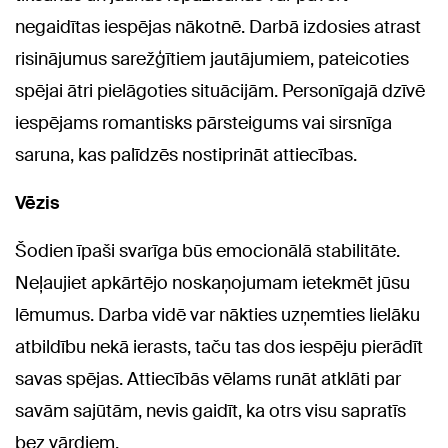
negaidītas iespējas nākotnē. Darbā izdosies atrast
risinājumus sarežģītiem jautājumiem, pateicoties
spējai ātri pielāgoties situācijām. Personīgajā dzīvē
iespējams romantisks pārsteigums vai sirsnīga
saruna, kas palīdzēs nostiprināt attiecības.
Vēzis
Šodien īpaši svarīga būs emocionālā stabilitāte.
Neļaujiet apkārtējo noskaņojumam ietekmēt jūsu
lēmumus. Darba vidē var nākties uzņemties lielāku
atbildību nekā ierasts, taču tas dos iespēju pierādīt
savas spējas. Attiecībās vēlams runāt atklāti par
savām sajūtām, nevis gaidīt, ka otrs visu sapratīs
bez vārdiem.