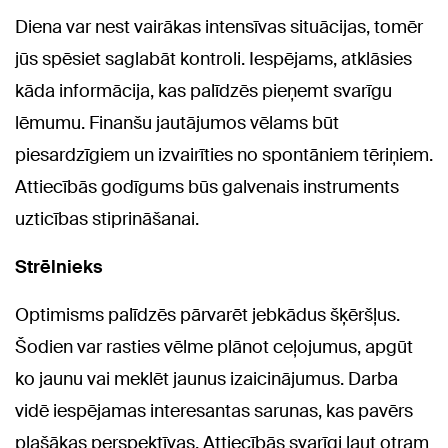
Diena var nest vairākas intensīvas situācijas, tomēr
jūs spēsiet saglabāt kontroli. Iespējams, atklāsies
kāda informācija, kas palīdzēs pieņemt svarīgu
lēmumu. Finanšu jautājumos vēlams būt
piesardzīgiem un izvairīties no spontāniem tēriņiem.
Attiecībās godīgums būs galvenais instruments
uzticības stiprināšanai.
Strēlnieks
Optimisms palīdzēs pārvarēt jebkādus šķēršļus.
Šodien var rasties vēlme plānot ceļojumus, apgūt
ko jaunu vai meklēt jaunus izaicinājumus. Darba
vidē iespējamas interesantas sarunas, kas pavērs
plašākas perspektīvas. Attiecībās svarīgi ļaut otram