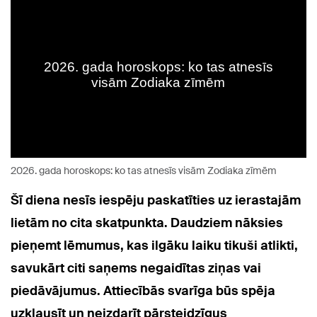
2026. gada horoskops: ko tas atnesīs visām Zodiaka zīmēm
Šī diena nesīs iespēju paskatīties uz ierastajām
lietām no cita skatpunkta. Daudziem nāksies
pieņemt lēmumus, kas ilgāku laiku tikuši atlikti,
savukārt citi saņems negaidītas ziņas vai
piedāvājumus. Attiecībās svarīga būs spēja
uzklausīt un neizdarīt pārsteidzīgus