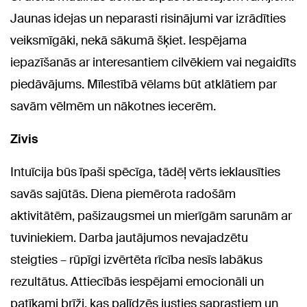
Jaunas idejas un neparasti risinājumi var izrādīties
veiksmīgāki, nekā sākumā šķiet. Iespējama
iepazīšanās ar interesantiem cilvēkiem vai negaidīts
piedāvājums. Mīlestībā vēlams būt atklātiem par
savām vēlmēm un nākotnes iecerēm.
Zivis
Intuīcija būs īpaši spēcīga, tādēļ vērts ieklausīties
savās sajūtās. Diena piemērota radošām
aktivitātēm, pašizaugsmei un mierīgām sarunām ar
tuviniekiem. Darba jautājumos nevajadzētu
steigties – rūpīgi izvērtēta rīcība nesīs labākus
rezultātus. Attiecībās iespējami emocionāli un
patīkami brīži, kas palīdzēs justies saprastiem un