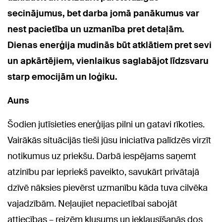
secinājumus, bet darba jomā panākumus var
nest pacietība un uzmanība pret detaļām.
Dienas enerģija mudinās būt atklātiem pret sevi
un apkārtējiem, vienlaikus saglabājot līdzsvaru
starp emocijām un loģiku.
Auns
Šodien jutīsieties enerģijas pilni un gatavi rīkoties.
Vairākās situācijās tieši jūsu iniciatīva palīdzēs virzīt
notikumus uz priekšu. Darbā iespējams saņemt
atzinību par iepriekš paveikto, savukārt privātajā
dzīvē nāksies pievērst uzmanību kāda tuva cilvēka
vajadzībām. Neļaujiet nepacietībai sabojāt
attiecības – reizēm klusums un ieklausīšanās dos