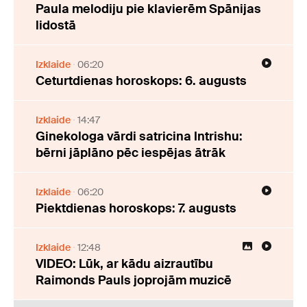
Paula melodiju pie klavierēm Spānijas
lidostā
Izklaide
06:20
Ceturtdienas horoskops: 6. augusts
Izklaide
14:47
Ginekologa vārdi satricina Intrishu:
bērni jāplāno pēc iespējas ātrāk
Izklaide
06:20
Piektdienas horoskops: 7. augusts
Izklaide
12:48
VIDEO: Lūk, ar kādu aizrautību
Raimonds Pauls joprojām muzicē