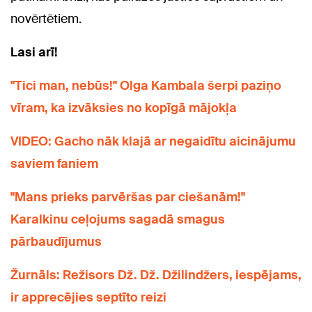
novērtētiem.
Lasi arī!
"Tici man, nebūs!" Olga Kambala šerpi paziņo
vīram, ka izvāksies no kopīgā mājokļa
VIDEO: Gacho nāk klajā ar negaidītu aicinājumu
saviem faniem
"Mans prieks parvēršas par ciešanām!"
Karalkinu ceļojums sagadā smagus
pārbaudījumus
Žurnāls: Režisors Dž. Dž. Džilindžers, iespējams,
ir apprecējies septīto reizi