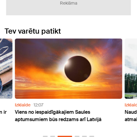
Reklāma
Tev varētu patikt
Izklaide
12:07
Izklai
 ir
Viens no iespaidīgākajiem Saules
Naudu
aptumsumiem būs redzams arī Latvijā
atmak