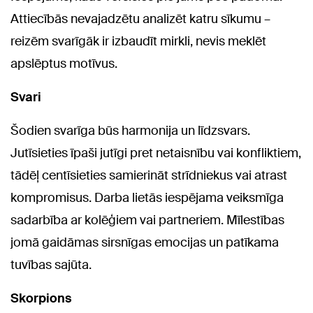
Attiecībās nevajadzētu analizēt katru sīkumu –
reizēm svarīgāk ir izbaudīt mirkli, nevis meklēt
apslēptus motīvus.
Svari
Šodien svarīga būs harmonija un līdzsvars.
Jutīsieties īpaši jutīgi pret netaisnību vai konfliktiem,
tādēļ centīsieties samierināt strīdniekus vai atrast
kompromisus. Darba lietās iespējama veiksmīga
sadarbība ar kolēģiem vai partneriem. Mīlestības
jomā gaidāmas sirsnīgas emocijas un patīkama
tuvības sajūta.
Skorpions