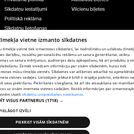
Sīkdatņu iestatījumi
Vilcienu biļetes
Politiskā reklāma
Sīkdatņu lietošanas
noteikumi
 tīmekļa vietne izmanto sīkdatnes
Komentāru pievienošana
 tīmekļa vietnē tiek izmantotas sīkdatnes, lai nodrošinātu un uzlabotu tīmek
nes darbību., nosūtītu personalizētu reklāmu un satura ģenerēšanai, veiktu
āmas un satura mērījumus, auditorijas datu apkopošanu, kā arī produktu izst
TV programma
zlabošanu. Zemāk sniedzam informāciju par visām sīkdatnēm, kuras tiek
Līguma noteikumi
ntotas mūsu tīmekļa vietnēs. Sīkdatnes var atšķirties atkarībā no apmeklētā
rneta vietnes sadaļas. Lietotājam jebkurā brīdī ir iespēja piekrist, atteikties va
360 Ziņu kontakti
īt savu piekrišanu. Piekrišanas sniegšana, kā arī tās atsaukšana vai mainīša
ecas uz visām interneta vietnes sadaļām. Vairāk informācijas par izmantotaj
Helio Media
atnēm skatīt
sīkdatņu izmantošanas noteikumos.
ĪT VISUS PARTNERUS
(1718) →
Portāla palīdzības dienests: e-pasts -
info@1188.lv
PIELĀGOT IZVĒLI
Copyright © 2004-2026 SIA HELIO MEDIA.
All rights reserved.
PIEKRIST VISĀM SĪKDATNĒM