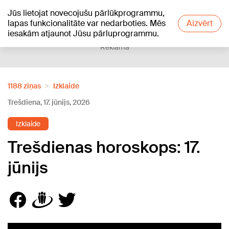
Jūs lietojat novecojušu pārlūkprogrammu,
+17
°C
lapas funkcionalitāte var nedarboties. Mēs
Aizvērt
iesakām atjaunot Jūsu pārluprogrammu.
Reklāma
1188 ziņas
Izklaide
Trešdiena, 17. jūnijs, 2026
Izklaide
Trešdienas horoskops: 17.
jūnijs