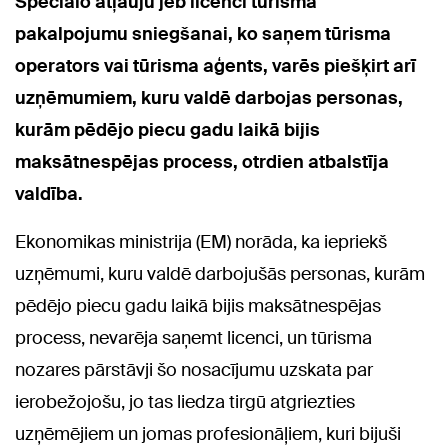
Speciālo atļauju jeb licenci tūrisma
pakalpojumu sniegšanai, ko saņem tūrisma
operators vai tūrisma aģents, varēs piešķirt arī
uzņēmumiem, kuru valdē darbojas personas,
kurām pēdējo piecu gadu laikā bijis
maksātnespējas process, otrdien atbalstīja
valdība.
Ekonomikas ministrija (EM) norāda, ka iepriekš
uzņēmumi, kuru valdē darbojušās personas, kurām
pēdējo piecu gadu laikā bijis maksātnespējas
process, nevarēja saņemt licenci, un tūrisma
nozares pārstāvji šo nosacījumu uzskata par
ierobežojošu, jo tas liedza tirgū atgriezties
uzņēmējiem un jomas profesionāļiem, kuri bijuši