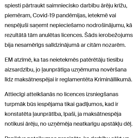
spiesti pārtraukt saimniecisko darbību ārēju krīžu,
piemēram, Covid-19 pandēmijas, ietekmē vai
nespējuši saņemt nepieciešamo nodrošinājumu, kā
rezultātā tām anulētas licences. Šāds ierobežojums
bija nesamērīgs salīdzinājumā ar citām nozarēm.
EM atzīmē, ka tas neietekmēs patērētāju tiesību
aizsardzību, jo ļaunprātīga uzņēmuma novēršana
līdz maksātnespējai ir reglamentēta Krimināllikumā.
Attiecīgi atteikšanās no licences izsniegšanas
turpmāk būs iespējama tikai gadījumos, kad ir
konstatēta ļaunprātība, īpaši, ja maksātnespēja
notikusi ārēju, no uzņēmēja neatkarīgu apstākļu dēļ.