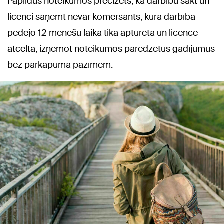
Papildus noteikumos precizēts, ka darbību sākt un
licenci saņemt nevar komersants, kura darbība
pēdējo 12 mēnešu laikā tika apturēta un licence
atcelta, izņemot noteikumos paredzētus gadījumus
bez pārkāpuma pazīmēm.