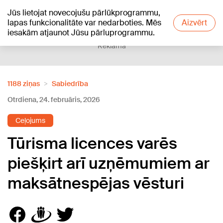
Jūs lietojat novecojušu pārlūkprogrammu,
+16
°C
lapas funkcionalitāte var nedarboties. Mēs
Aizvērt
iesakām atjaunot Jūsu pārluprogrammu.
Reklāma
1188 ziņas
Sabiedrība
Otrdiena, 24. februāris, 2026
Ceļojums
Tūrisma licences varēs
piešķirt arī uzņēmumiem ar
maksātnespējas vēsturi