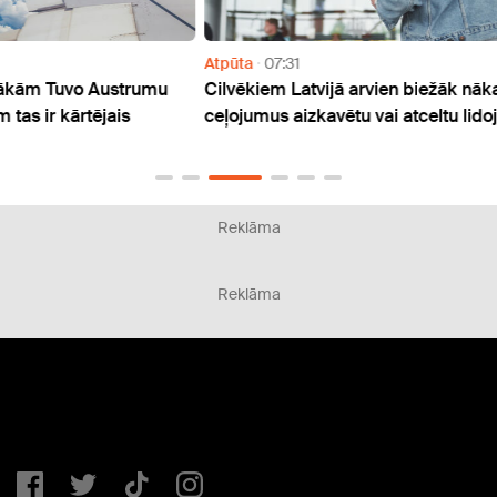
Atpūta
07:31
Atpūt
mu
Cilvēkiem Latvijā arvien biežāk nākas atcelt
Ar au
ceļojumus aizkavētu vai atceltu lidojumu dēļ
neaiz
Reklāma
Reklāma