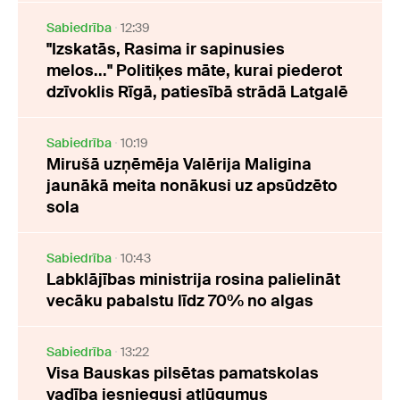
Sabiedrība
12:39
"Izskatās, Rasima ir sapinusies
melos..." Politiķes māte, kurai piederot
dzīvoklis Rīgā, patiesībā strādā Latgalē
Sabiedrība
10:19
Mirušā uzņēmēja Valērija Maligina
jaunākā meita nonākusi uz apsūdzēto
sola
Sabiedrība
10:43
Labklājības ministrija rosina palielināt
vecāku pabalstu līdz 70% no algas
Sabiedrība
13:22
Visa Bauskas pilsētas pamatskolas
vadība iesniegusi atlūgumus