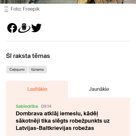
Foto: Freepik
Šī raksta tēmas
Ceļojumi
tūrisms
Lasītākie
Jaunākie
Sabiedrība
09:14
Dombrava atklāj iemeslu, kādēļ
sākotnēji tika slēgts robežpunkts uz
Latvijas-Baltkrievijas robežas