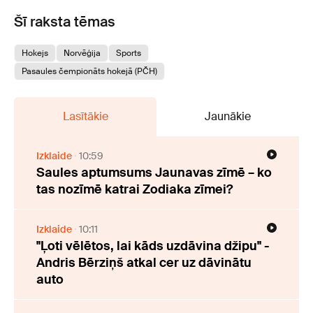
Šī raksta tēmas
Hokejs
Norvēģija
Sports
Pasaules čempionāts hokejā (PČH)
Lasītākie
Jaunākie
Izklaide
10:59
Saules aptumsums Jaunavas zīmē – ko
tas nozīmē katrai Zodiaka zīmei?
Izklaide
10:11
"Ļoti vēlētos, lai kāds uzdāvina džipu" -
Andris Bērziņš atkal cer uz dāvinātu
auto