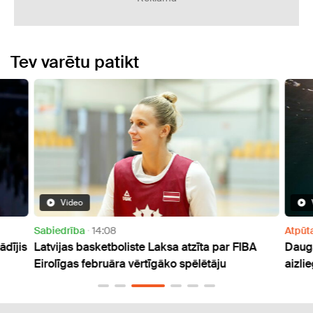
Tev varētu patikt
Video
Sabiedrība
14:08
Atpūt
ādījis
Latvijas basketboliste Laksa atzīta par FIBA
Daug
Eirolīgas februāra vērtīgāko spēlētāju
aizli