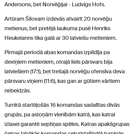
Andersons, bet Norvēģijai - Ludvigs Hofs.
Artūram Šilovam izdevās atvairīt 20 norvēģu
metienus, bet pretējā laukuma pusē Henriks
Heukelanns tika galā ar 30 latviešu metieniem.
Pirmajā periodā abas komandas izpildīja pa
deviņiem metieniem, otrajā liels pārsvars bija
latviešiem (17:1), bet trešajā norvēģu ofensīva deva
pārsvaru viņiem (11:6), kas gan ar gūtiem vārtiem
nebeidzās.
Turnīrā startējošās 16 komandas sadalītas divās
grupās, pa astoņām vienībām katrā, kas katrai
izlasei garantē septiņas spēles. Katras apakšgrupas
četras labākās komandas ceturtdaļfinālā turpinās