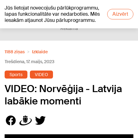
Jūs lietojat novecojušu pārlūkprogrammu,
+26
°C
lapas funkcionalitāte var nedarboties. Mēs
Aizvērt
iesakām atjaunot Jūsu pārluprogrammu.
Reklāma
1188 ziņas
Izklaide
Trešdiena, 17. maijs, 2023
Sports
VIDEO
VIDEO: Norvēģija - Latvija
labākie momenti