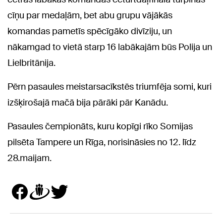
cīņu par medaļām, bet abu grupu vājākās
komandas pametīs spēcīgāko divīziju, un
nākamgad to vietā starp 16 labākajām būs Polija un
Lielbritānija.
Pērn pasaules meistarsacīkstēs triumfēja somi, kuri
izšķirošajā mačā bija pārāki pār Kanādu.
Pasaules čempionāts, kuru kopīgi rīko Somijas
pilsēta Tampere un Rīga, norisināsies no 12. līdz
28.maijam.