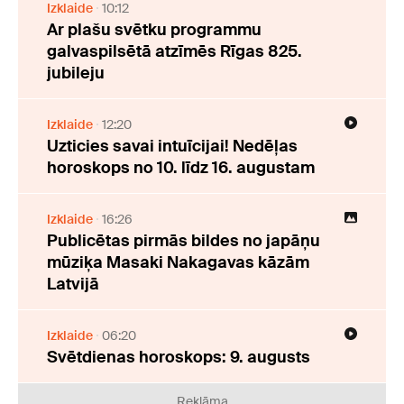
Izklaide
10:12
Ar plašu svētku programmu
galvaspilsētā atzīmēs Rīgas 825.
jubileju
Izklaide
12:20
Uzticies savai intuīcijai! Nedēļas
horoskops no 10. līdz 16. augustam
Izklaide
16:26
Publicētas pirmās bildes no japāņu
mūziķa Masaki Nakagavas kāzām
Latvijā
Izklaide
06:20
Svētdienas horoskops: 9. augusts
Reklāma