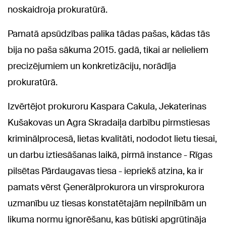
noskaidroja prokuratūrā.
Pamatā apsūdzības palika tādas pašas, kādas tās
bija no paša sākuma 2015. gadā, tikai ar nelieliem
precizējumiem un konkretizāciju, norādīja
prokuratūrā.
Izvērtējot prokuroru Kaspara Cakula, Jekaterinas
Kušakovas un Agra Skradaiļa darbību pirmstiesas
kriminālprocesā, lietas kvalitāti, nododot lietu tiesai,
un darbu iztiesāšanas laikā, pirmā instance - Rīgas
pilsētas Pārdaugavas tiesa - iepriekš atzina, ka ir
pamats vērst Ģenerālprokurora un virsprokurora
uzmanību uz tiesas konstatētajām nepilnībām un
likuma normu ignorēšanu, kas būtiski apgrūtināja