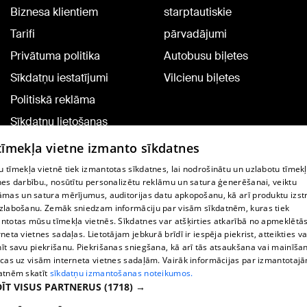
Biznesa klientiem
starptautiskie
Tarifi
pārvadājumi
Privātuma politika
Autobusu biļetes
Sīkdatņu iestatījumi
Vilcienu biļetes
Politiskā reklāma
Sīkdatņu lietošanas
noteikumi
 tīmekļa vietne izmanto sīkdatnes
Komentāru pievienošana
 tīmekļa vietnē tiek izmantotas sīkdatnes, lai nodrošinātu un uzlabotu tīmek
nes darbību., nosūtītu personalizētu reklāmu un satura ģenerēšanai, veiktu
āmas un satura mērījumus, auditorijas datu apkopošanu, kā arī produktu izst
TV programma
zlabošanu. Zemāk sniedzam informāciju par visām sīkdatnēm, kuras tiek
Līguma noteikumi
ntotas mūsu tīmekļa vietnēs. Sīkdatnes var atšķirties atkarībā no apmeklētā
rneta vietnes sadaļas. Lietotājam jebkurā brīdī ir iespēja piekrist, atteikties va
360 Ziņu kontakti
īt savu piekrišanu. Piekrišanas sniegšana, kā arī tās atsaukšana vai mainīša
ecas uz visām interneta vietnes sadaļām. Vairāk informācijas par izmantotaj
Helio Media
atnēm skatīt
sīkdatņu izmantošanas noteikumos.
ĪT VISUS PARTNERUS
(1718) →
Portāla palīdzības dienests: e-pasts -
info@1188.lv