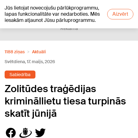
Jūs lietojat novecojušu pārlūkprogrammu,
+24
°C
lapas funkcionalitāte var nedarboties. Mēs
Aizvērt
iesakām atjaunot Jūsu pārluprogrammu.
Reklāma
1188 ziņas
Aktuāli
Svētdiena, 17. maijs, 2026
Sabiedrība
Zolitūdes traģēdijas
krimināllietu tiesa turpinās
skatīt jūnijā