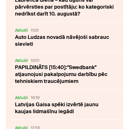
Labrenča diena – kad uguns var
pārvērsties par postītāju: ko kategoriski
nedrīkst darīt 10. augustā?
Aktuāli
11:01
Auto Ludzas novadā nāvējoši sabrauc
sievieti
Aktuāli
13:51
PAPILDINĀTS [15:40]:"Swedbank"
atjaunojusi pakalpojumu darbību pēc
tehniskiem traucējumiem
Aktuāli
19:19
Latvijas Gaisa spēki izvērtē jaunu
kaujas lidmašīnu iegādi
Aktuāli
17:55