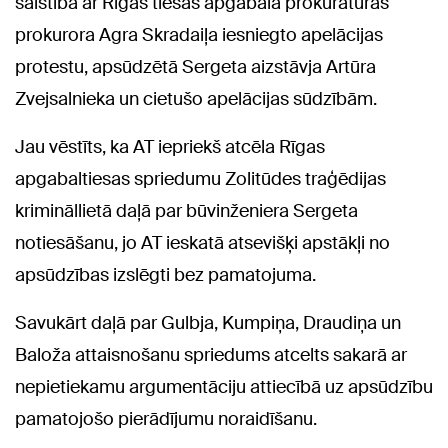
saistībā ar Rīgas tiesas apgabala prokuratūras
prokurora Agra Skradaiļa iesniegto apelācijas
protestu, apsūdzētā Sergeta aizstāvja Artūra
Zvejsalnieka un cietušo apelācijas sūdzībām.
Jau vēstīts, ka AT iepriekš atcēla Rīgas
apgabaltiesas spriedumu Zolitūdes traģēdijas
krimināllietā daļā par būvinženiera Sergeta
notiesāšanu, jo AT ieskatā atsevišķi apstākļi no
apsūdzības izslēgti bez pamatojuma.
Savukārt daļā par Gulbja, Kumpiņa, Draudiņa un
Baloža attaisnošanu spriedums atcelts sakarā ar
nepietiekamu argumentāciju attiecībā uz apsūdzību
pamatojošo pierādījumu noraidīšanu.