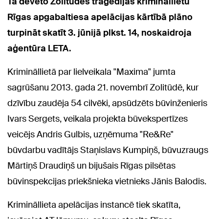
Tā dēvēto Zolitūdes traģēdijas krimināllietu
Rīgas apgabaltiesa apelācijas kārtībā plāno
turpināt skatīt 3. jūnijā plkst. 14, noskaidroja
aģentūra LETA.
Krimināllietā par lielveikala "Maxima" jumta
sagrūšanu 2013. gada 21. novembrī Zolitūdē, kur
dzīvību zaudēja 54 cilvēki, apsūdzēts būvinženieris
Ivars Sergets, veikala projekta būvekspertīzes
veicējs Andris Gulbis, uzņēmuma "Re&Re"
būvdarbu vadītājs Staņislavs Kumpiņš, būvuzraugs
Mārtiņš Draudiņš un bijušais Rīgas pilsētas
būvinspekcijas priekšnieka vietnieks Jānis Balodis.
Krimināllieta apelācijas instancē tiek skatīta,