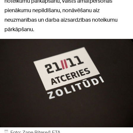
noteikumu pārkāpšanu, valsts amatpersonas
pienākumu nepildīšanu, nonāvēšanu aiz
neuzmanības un darba aizsardzības noteikumu
pārkāpšanu.
Foto: Zane Bitere/LETA