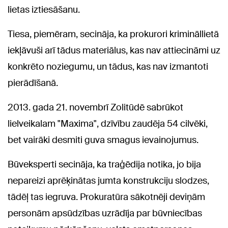
lietas iztiesāšanu.
Tiesa, piemēram, secināja, ka prokurori krimināllietā
iekļāvuši arī tādus materiālus, kas nav attiecināmi uz
konkrēto noziegumu, un tādus, kas nav izmantoti
pierādīšanā.
2013. gada 21. novembrī Zolitūdē sabrūkot
lielveikalam "Maxima", dzīvību zaudēja 54 cilvēki,
bet vairāki desmiti guva smagus ievainojumus.
Būveksperti secināja, ka traģēdija notika, jo bija
nepareizi aprēķinātas jumta konstrukciju slodzes,
tādēļ tas iegruva. Prokuratūra sākotnēji deviņām
personām apsūdzības uzrādīja par būvniecības