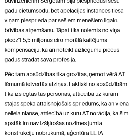
būvinženierim Sergetam bija piespriedusi sešu
gadu cietumsodu, bet apelācijas instances tiesa
viņam piesprieda par sešiem mēnešiem ilgāku
brīvības atņemšanu. Tāpat tika nolemts no viņa
piedzīt 5,5 miljonus eiro morālā kaitējuma
kompensāciju, kā arī noteikt aizliegumu piecus
gadus strādāt savā profesijā.
Pēc tam apsūdzības tika grozītas, ņemot vērā AT
lēmumā ietvertās atziņas. Faktiski no apsūdzībām
tika izslēgtas tās personas, attiecībā uz kurām
stājās spēkā attaisnojošais spriedums, kā arī viena
neliela nianse, attiecībā uz kuru AT norādīja, ka šim
apstāklim nav izšķirošas nozīmes jumta
konstrukciju nobrukumā, aģentūra LETA