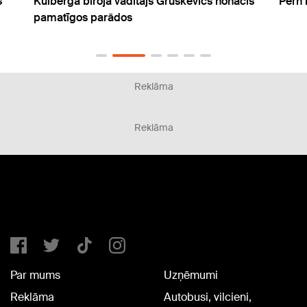
s
Kulberga biroja vadītājs Gruškevics nonācis
Pērn 
pamatīgos parādos
Reklāma
Reklāma
Par mums
Uzņēmumi
Reklāma
Autobusi, vilcieni,