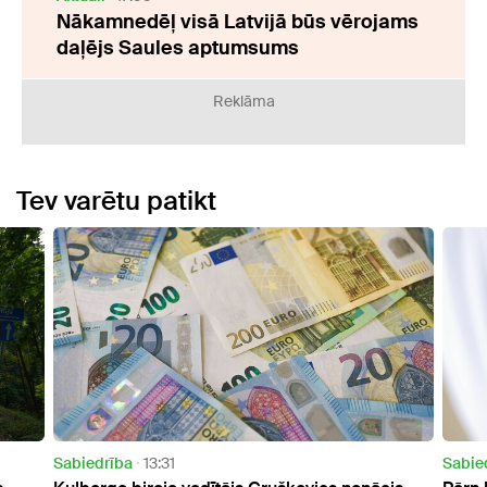
Nākamnedēļ visā Latvijā būs vērojams
daļējs Saules aptumsums
Reklāma
Tev varētu patikt
Sabiedrība
13:31
Sabie