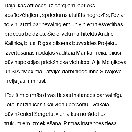
Daļā, kas attiecas uz pārējiem iepriekš
apsūdzētajiem, spriedums atstāts negrozīts, līdz ar
to viņi atzīti par nevainīgiem un viņiem tiesvedības
process beidzies. Šie cilvēki ir arhitekts Andris
Kalinka, bijusī Rīgas pilsētas būvvaldes Projektu
izvērtēšanas nodaļas vadītāja Marika Treija, bijusī
būvinspekcijas priekšnieka vietniece Aija Meļņikova
un SIA "Maxima Latvija" darbiniece Inna Šuvajeva.
Treija jau ir mirusi.
Līdz šim pirmās divas tiesas instances par vainīgu
lietā ir atzinušas tikai vienu personu - veikala
būvinženieri Sergetu, vienlaikus norādot uz
trūkumiem izmeklēšanā. Pirmās instances tiesa