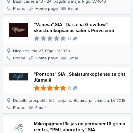
Baznīcas iela 13 - 24, pagalma māja, Rīga, LV-1010
Phone
Home page
E-mail
"Vanesa",SIA "DarLena Glowflow",
skaistumkopšanas salons Purvciemā
0
Nīcgales iela 27, Rīga, LV-1039
Phone
Home page
E-mail
"Pontons" SIA , Skaistumkopšanas salons
Jūrmalā
0
Dubultu prospekts 5/2, ieeja no Blaumaņa, Jūrmala, LV-2015
Phone
E-mail
Mikropigmentācijas un permanentā grima
centrs, "PM Laboratory" SIA