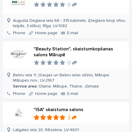
0
Augusta Deglava iela 66 - 315.kabinets, (Deglava biroji ofisu
telpās, 3.stāvs), Rīga, LV-1082
Phone
Home page
E-mail
"Beauty Station", skaistumkopšanas
salons Mārupē
0
Bebru iela 11, (Gaujas un Bebru ielas stūris), Mārupe,
Mārupes nov., LV-2167
Service area:
Olaine, Mārupe, Tīraine, Jūrmala
Phone
Home page
E-mail
"ISA" skaistuma salons
3
Latgales iela 20, Rēzekne, LV-4601