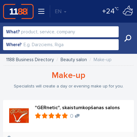
°C
+24
EN
What?
Where?
1188 Business Directory
Beauty salon
Make-up
Make-up
Specialists will create a day or evening make up for you.
"GERnetic", skaistumkopšanas salons
0