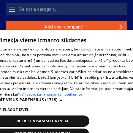
Add your company
 tīmekļa vietne izmanto sīkdatnes
If your company is not in our database, please fill in a
simple form.
 tīmekļa vietnē tiek izmantotas sīkdatnes, lai nodrošinātu un uzlabotu tīmek
nes darbību., nosūtītu personalizētu reklāmu un satura ģenerēšanai, veiktu
āmas un satura mērījumus, auditorijas datu apkopošanu, kā arī produktu izst
Reproduction, or distribution of 1188 database, its parts or the
zlabošanu. Zemāk sniedzam informāciju par visām sīkdatnēm, kuras tiek
information contained in the database, or parts of information in
ntotas mūsu tīmekļa vietnēs. Sīkdatnes var atšķirties atkarībā no apmeklētā
any form is strictly prohibited. Also automatic download is
rneta vietnes sadaļas. Lietotājam jebkurā brīdī ir iespēja piekrist, atteikties va
prohibited. Reproduction of any material published on the
īt savu piekrišanu. Piekrišanas sniegšana, kā arī tās atsaukšana vai mainīša
website 1188 is strictly forbidden without the editorial license of
ecas uz visām interneta vietnes sadaļām. Vairāk informācijas par izmantotaj
1188 website.
atnēm skatīt
sīkdatņu izmantošanas noteikumos.
ĪT VISUS PARTNERUS
(1718) →
PIELĀGOT IZVĒLI
Vortal assistance service: e-mail -
info@1188.lv
Elaborated
SIA Helio Media
2004-2026
PIEKRIST VISĀM SĪKDATNĒM