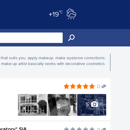
°C
+19
e that suits you, apply makeup, make eyebrow corrections,
make-up artist basically works with decorative cosmetics.
0
5
ratory" SIA
0