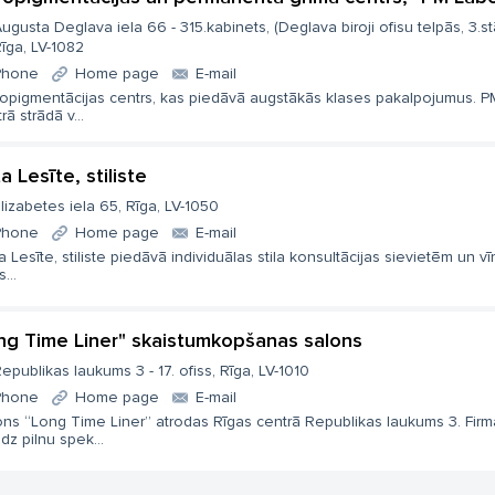
ugusta Deglava iela 66 - 315.kabinets, (Deglava biroji ofisu telpās, 3.st
īga, LV-1082
Phone
Home page
E-mail
ropigmentācijas centrs, kas piedāvā augstākās klases pakalpojumus. 
rā strādā v...
a Lesīte, stiliste
lizabetes iela 65, Rīga, LV-1050
Phone
Home page
E-mail
a Lesīte, stiliste piedāvā individuālas stila konsultācijas sievietēm un vī
...
ng Time Liner" skaistumkopšanas salons
epublikas laukums 3 - 17. ofiss, Rīga, LV-1010
Phone
Home page
E-mail
ons “Long Time Liner” atrodas Rīgas centrā Republikas laukums 3. Firm
dz pilnu spek...