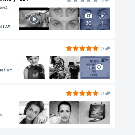
āvs),
30
1
PM LAB
0
14
riešiem.
0
a