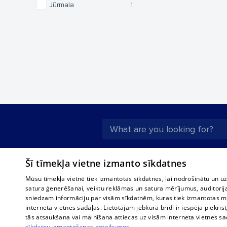
Jūrmala
1
About us
Compan
Šī tīmekļa vietne izmanto sīkdatnes
Advertisement
Buses, t
Mūsu tīmekļa vietnē tiek izmantotas sīkdatnes, lai nodrošinātu un u
interna
For business
satura ģenerēšanai, veiktu reklāmas un satura mērījumus, auditorij
Bus tick
sniedzam informāciju par visām sīkdatnēm, kuras tiek izmantotas mū
Tariffs
interneta vietnes sadaļas. Lietotājam jebkurā brīdī ir iespēja piekrist
Train ti
Privacy policy
tās atsaukšana vai mainīšana attiecas uz visām interneta vietnes s
sīkdatņu izmantošanas noteikumos.