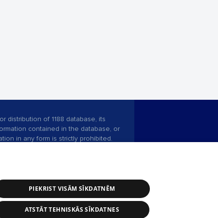
r distribution of 1188 database, its
nformation contained in the database, or
tion in any form is strictly prohibited.
 download is prohibited. Reproduction
l published on the website 1188 is
den without the editorial license of 1188
PIEKRIST VISĀM SĪKDATNĒM
ATSTĀT TEHNISKĀS SĪKDATNES
ce service: e-mail -
info@1188.lv