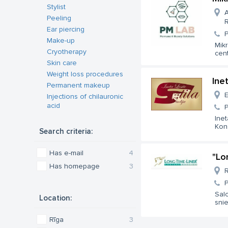
Stylist
A
Peeling
R
Ear piercing
Make-up
Mik
Cryotherapy
cent
Skin care
Weight loss procedures
Inet
Permanent makeup
E
Injections of chilauronic
acid
Inet
Kons
Search criteria:
Has e-mail
4
"Lo
Has homepage
3
R
Sal
Location:
snie
Rīga
3