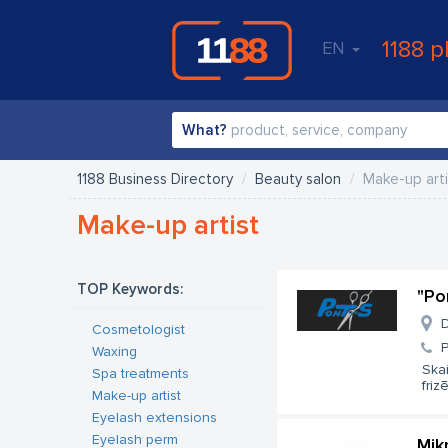
1188 p
EN
What?
1188 Business Directory
Beauty salon
Make-up arti
Make-up artist
TOP Keywords:
"Po
D
Cosmetologist
Waxing
Skai
Spa treatments
friz
Make-up artist
Eyelash extensions
Eyelash perm
Mik