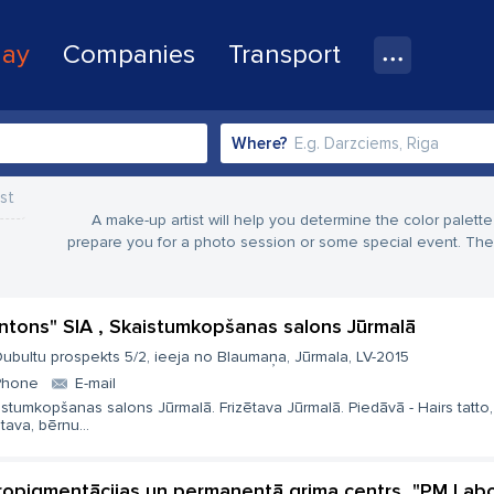
lay
Companies
Transport
Where?
st
A make-up artist will help you determine the color palett
prepare you for a photo session or some special event. The 
ntons" SIA , Skaistumkopšanas salons Jūrmalā
ubultu prospekts 5/2, ieeja no Blaumaņa, Jūrmala, LV-2015
Phone
E-mail
stumkopšanas salons Jūrmalā. Frizētava Jūrmalā. Piedāvā - Hairs tatto,
ētava, bērnu...
ropigmentācijas un permanentā grima centrs, "PM Labo