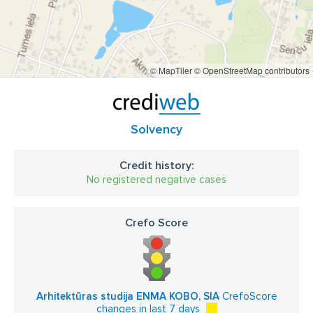
3D vizualizācija
labiekārtojumu projektēšana
arhitekts Tukums
arhitekts Tukumā
arhitekts Rīga
arhitekti Rīgā
projektēšana Tukums
© MapTiler
© OpenStreetMap contributors
projektēšana Rīga
arhitekts Tukuma novads
arhitekts Pierīga
arhitekts Jūrmala
arhitekts Jelgava
projektēšana Jelgavā
Solvency
arhitekts Dobele
projektēšana Dobele
Credit history:
arhitekts Ogre
projektēšana Ogre
No registered negative cases
arhitekts Liepāja
projektēšana Liepāja
Crefo Score
arhitekts Talsi
arhitekts Talsos
projektēšana Talsi
arhitekts Bēne
arhitekts Mārupe
projektēšana Mārupe
arhitekts Olaine
Arhitektūras studija ENMA KOBO, SIA
CrefoScore
projektēšana Olaine
arhitekts Salaspils
changes in last 7 days