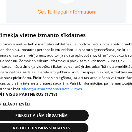
Rēzeknē
Jēkabpilī
Līvānos
Līvāni
Preiļi
Get full legal information
Preiļos
Dagdā
Maltā
Krāslavā
Daugavpilī
Aglonā
Koknesē
Lielvārdē
Saldus
Saldū
 tīmekļa vietne izmanto sīkdatnes
Kolka
Mērsrags
Roja
Dundaga
Jūrkalne
 tīmekļa vietnē tiek izmantotas sīkdatnes, lai nodrošinātu un uzlabotu tīmek
Piltene
Pāvilosta
Alsunga
Priekule
Baloži
nes darbību., nosūtītu personalizētu reklāmu un satura ģenerēšanai, veiktu
āmas un satura mērījumus, auditorijas datu apkopošanu, kā arī produktu izst
Ulbroka
Babīte
Jaunpils
Ķegums
Koknese
zlabošanu. Zemāk sniedzam informāciju par visām sīkdatnēm, kuras tiek
Tume
Tukums
Tukuma novads
ntotas mūsu tīmekļa vietnēs. Sīkdatnes var atšķirties atkarībā no apmeklētā
rneta vietnes sadaļas. Lietotājam jebkurā brīdī ir iespēja piekrist, atteikties va
īt savu piekrišanu. Piekrišanas sniegšana, kā arī tās atsaukšana vai mainīša
ecas uz visām interneta vietnes sadaļām. Vairāk informācijas par izmantotaj
atnēm skatīt
sīkdatņu izmantošanas noteikumos.
ĪT VISUS PARTNERUS
(1718) →
PIELĀGOT IZVĒLI
PIEKRIST VISĀM SĪKDATNĒM
ATSTĀT TEHNISKĀS SĪKDATNES