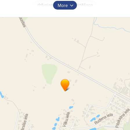
dzīvojamo māju projektēšana
More
sabiedrisko ēku projektēšana
skiču projekts
tehniskais projekts
būvprojektu vadība
projektu vadība
projektu izstrāde
rekonstrukcija
privātmāju pārbūvju projekti
dzīvokļu vienkāršotās atjaunošanas projekti
dzīvokļa pārbūve
vienkāršotās renovācijas projekts
tehniskā renovācijas projekts
ēku siltināšanas projektēšana
ēku fasāžu siltināšanas projekti
projekta saskaņošana
būvuzraudzība
būvprojektu vadīšana
teritoriālā plānošana
interjera dizains