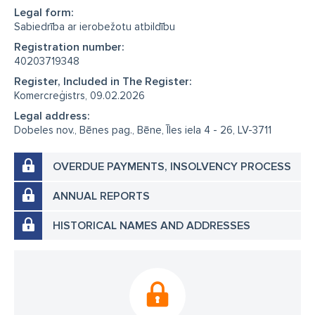
Legal form:
pasīvā māja projekts
mājas projekts Pierīgā
Sabiedrība ar ierobežotu atbildību
mājas projekts Jūrmalā
dzīvokļa pārbūve Rīgā
Registration number:
40203719348
dzīvokļa pārbūve Tukumā
projektētājs Tukums
Register, Included in The Register:
projektētājs Rīga
arhitekts Tukums cena
Komercreģistrs, 09.02.2026
Legal address:
arhitekts Tukums privātmāja
arhitekts Rīga privātmāja
Dobeles nov., Bēnes pag., Bēne, Īles iela 4 - 26, LV-3711
arhitekts Jelgava privātmāja
arhitekts Bauskā
OVERDUE PAYMENTS, INSOLVENCY PROCESS
arhitekts Aizkrauklē
arhitekts Madonā
ANNUAL REPORTS
arhitekts Limbažos
arhitekts Limbaži
arhitekts Cēsīs
arhitekts Valmierā
arhitekts Valkā
HISTORICAL NAMES AND ADDRESSES
Ādažos
Carnikavā
Salacgrīvā
Ainažos
Mazsalacā
Rūjienā
Līgatnē
Raunā
Smiltenē
Alūksnē
Gulbenē
Balvos
Balvi
Ludzā