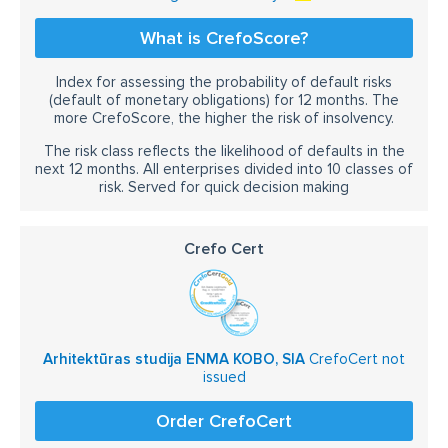
projektēšana Salaspils
arhitekts Ķekava
What is CrefoScore?
projektēšana Ķekava
arhitekts Babīte
Index for assessing the probability of default risks
arhitekts Engure
arhitekts Kandava
(default of monetary obligations) for 12 months. The
more CrefoScore, the higher the risk of insolvency.
arhitekts Saulkrasti
arhitekts Saulkrastos
The risk class reflects the likelihood of defaults in the
arhitekts Sigulda
arhitekts Kuldīga
next 12 months. All enterprises divided into 10 classes of
risk. Served for quick decision making
projektēšana Kuldīga
arhitekts Ventspils
projektēšana Ventspils
Crefo Cert
privātmājas projektēšana Tukumā
privātmājas projektēšana Rīgā
privātmājas projektēšana Jelgavā
Arhitektūras studija ENMA KOBO, SIA
CrefoCert not
issued
privātmājas projektēšana Liepājā
privātmājas projektēšana Mārupē
Order CrefoCert