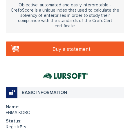
privātmājas projektēšana Talsos
Objective, automated and easily interpretable -
CrefoScore is a unique index that used to calculate the
privātmājas projektēšana Ogrē
solvency of enterprises in order to study their
compliance with the standards of the CrefoCert
privātmājas projektēšana Kuldīgā
certificate.
privātmājas projektēšana Ventspilī
mājas projekts ar saskaņošanu
Buy a statement
dzīvokļa pārbūve ar dokumentiem
gatavā projekta adaptācija
mājas projekts pēc pasūtījuma
mājas projekts ar 3D vizualizāciju
BASIC INFORMATION
ēkas pārbūve ar saskaņošanu
mājas projekts cena
projektēšanas cena
projektēšanas kalkulators
Name:
ENMA KOBO
mājas projekta izmaksas
skiču projekts privātmājai
Status:
Reģistrēts
tehniskais projekts mājai
ēku siltināšanas projekts