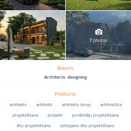
7
photos
Branch:
Architects, designing
Products:
arhitekts
arhitekti
arhitektu birojs
arhitektūra
projektēšana
projekti
privātmāju projektēšana
ēku projektēšana
dzīvojamo ēku projektēšana