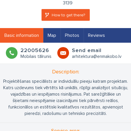
3139
How to get there?
Basic information
Map
Photos
Reviews
22005626
Send email
Mobilais tālrunis
arhitektura@enmakobo.lv
Description:
Projektēšanas speciālists ar individuālu pieeju katram projektam.
Katrs uzdevums tiek vērtēts kā unikāls, rūpīgi analizējot situāciju,
vajadzības un iespējamos risinājumus. Pat sarežģītākie un
šķietami neiespējamie izaicinājumi tiek pārvērsti reālos,
funkcionālos un estētiski kvalitatīvos rezultātos, apvienojot
pieredzi, radošumu un tehnisko precizitāti.
Service area: