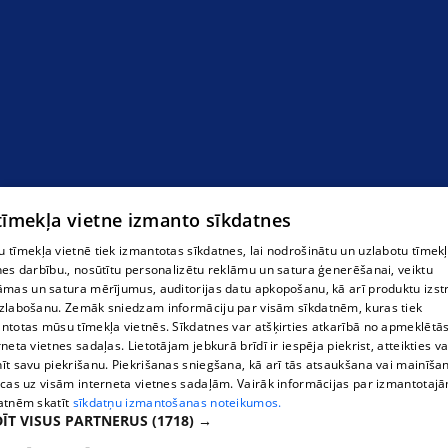
Arhitektūras studija ENMA KOBO, SIA
 tīmekļa vietne izmanto sīkdatnes
 tīmekļa vietnē tiek izmantotas sīkdatnes, lai nodrošinātu un uzlabotu tīmek
nes darbību., nosūtītu personalizētu reklāmu un satura ģenerēšanai, veiktu
āmas un satura mērījumus, auditorijas datu apkopošanu, kā arī produktu izst
zlabošanu. Zemāk sniedzam informāciju par visām sīkdatnēm, kuras tiek
ntotas mūsu tīmekļa vietnēs. Sīkdatnes var atšķirties atkarībā no apmeklētā
rneta vietnes sadaļas. Lietotājam jebkurā brīdī ir iespēja piekrist, atteikties va
īt savu piekrišanu. Piekrišanas sniegšana, kā arī tās atsaukšana vai mainīša
ecas uz visām interneta vietnes sadaļām. Vairāk informācijas par izmantotaj
atnēm skatīt
sīkdatņu izmantošanas noteikumos.
ĪT VISUS PARTNERUS
(1718) →