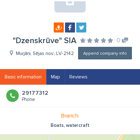
"Dzenskrūve" SIA
0
Murjāņi, Sējas nov., LV-2142
Append company info
Basic information
Map
Reviews
29177312
Phone
Branch:
Boats, watercraft