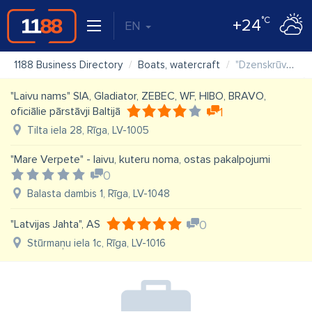
°C
+24
EN
1188 Business Directory
Boats, watercraft
"Dzenskrūve" SIA
"Laivu nams" SIA, Gladiator, ZEBEC, WF, HIBO, BRAVO,
oficiālie pārstāvji Baltijā
1
Tilta iela 28, Rīga, LV-1005
"Mare Verpete" - laivu, kuteru noma, ostas pakalpojumi
0
Balasta dambis 1, Rīga, LV-1048
"Latvijas Jahta", AS
0
Stūrmaņu iela 1c, Rīga, LV-1016