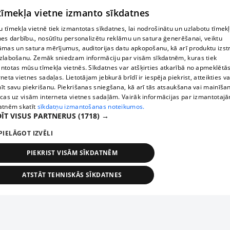
 tīmekļa vietne izmanto sīkdatnes
 tīmekļa vietnē tiek izmantotas sīkdatnes, lai nodrošinātu un uzlabotu tīmek
nes darbību., nosūtītu personalizētu reklāmu un satura ģenerēšanai, veiktu
āmas un satura mērījumus, auditorijas datu apkopošanu, kā arī produktu izst
zlabošanu. Zemāk sniedzam informāciju par visām sīkdatnēm, kuras tiek
ntotas mūsu tīmekļa vietnēs. Sīkdatnes var atšķirties atkarībā no apmeklētā
rneta vietnes sadaļas. Lietotājam jebkurā brīdī ir iespēja piekrist, atteikties va
īt savu piekrišanu. Piekrišanas sniegšana, kā arī tās atsaukšana vai mainīša
ecas uz visām interneta vietnes sadaļām. Vairāk informācijas par izmantotaj
atnēm skatīt
sīkdatņu izmantošanas noteikumos.
ĪT VISUS PARTNERUS
(1718) →
PIELĀGOT IZVĒLI
PIEKRIST VISĀM SĪKDATNĒM
ATSTĀT TEHNISKĀS SĪKDATNES
TEHNISKĀS/OBLIGĀTĀS
STATISTIKAS
MĒRĶĒŠANA
FUNKCIONĀLĀS
NEKLASIFICĒTĀS