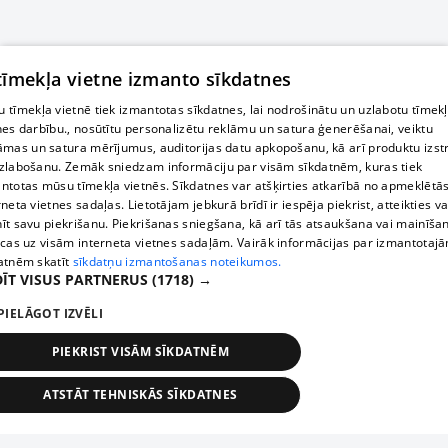
 tīmekļa vietne izmanto sīkdatnes
 tīmekļa vietnē tiek izmantotas sīkdatnes, lai nodrošinātu un uzlabotu tīmek
nes darbību., nosūtītu personalizētu reklāmu un satura ģenerēšanai, veiktu
āmas un satura mērījumus, auditorijas datu apkopošanu, kā arī produktu izst
zlabošanu. Zemāk sniedzam informāciju par visām sīkdatnēm, kuras tiek
ntotas mūsu tīmekļa vietnēs. Sīkdatnes var atšķirties atkarībā no apmeklētā
rneta vietnes sadaļas. Lietotājam jebkurā brīdī ir iespēja piekrist, atteikties va
īt savu piekrišanu. Piekrišanas sniegšana, kā arī tās atsaukšana vai mainīša
ecas uz visām interneta vietnes sadaļām. Vairāk informācijas par izmantotaj
atnēm skatīt
sīkdatņu izmantošanas noteikumos.
ĪT VISUS PARTNERUS
(1718) →
PIELĀGOT IZVĒLI
PIEKRIST VISĀM SĪKDATNĒM
ATSTĀT TEHNISKĀS SĪKDATNES
TEHNISKĀS/OBLIGĀTĀS
STATISTIKAS
MĒRĶĒŠANA