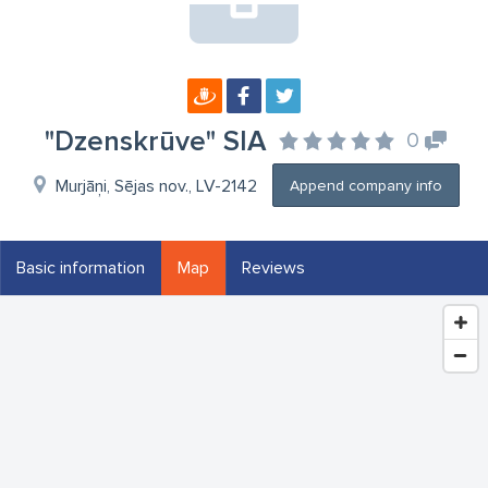
"Dzenskrūve" SIA
0
Murjāņi, Sējas nov., LV-2142
Append company info
Basic information
Map
Reviews