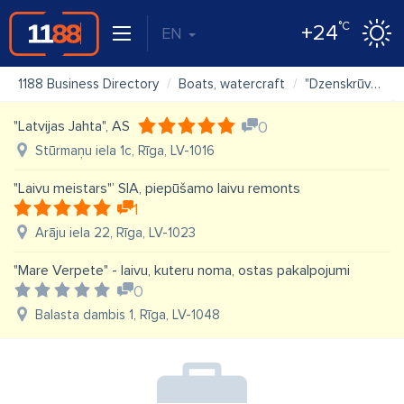
°C
+24
EN
1188 Business Directory
Boats, watercraft
"Dzenskrūve" SIA
"Latvijas Jahta", AS
0
Stūrmaņu iela 1c, Rīga, LV-1016
"Laivu meistars"’ SIA, piepūšamo laivu remonts
1
Arāju iela 22, Rīga, LV-1023
"Mare Verpete" - laivu, kuteru noma, ostas pakalpojumi
0
Balasta dambis 1, Rīga, LV-1048